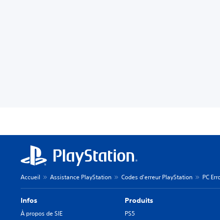
Accueil
Assistance PlayStation
Codes d'erreur PlayStation
PC Err
Infos
Produits
À propos de SIE
PS5