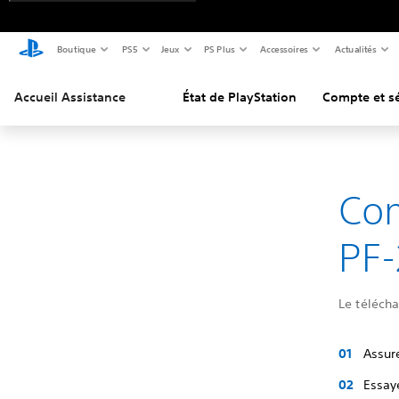
Boutique
PS5
Jeux
PS Plus
Accessoires
Actualités
Accueil Assistance
État de PlayStation
Compte et sé
Com
PF-
Le télécha
Assure
Essay