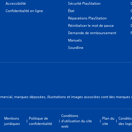
Accessibilité
Sécurité PlayStation
Confidentialité en ligne
État
Réparations PlayStation
Réinitialiser le mot de passe
Demande de remboursement
Manuels
Sourdline
ercial, marques déposées, illustrations et images associées sont des marques dép
Conditions
Mentions
Politique de
Plan du
Conditio
d'utilisation du site
juridiques
confidentialité
site
des logi
web