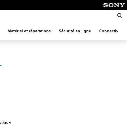
Reche
Matériel et réparations
Sécurité en ligne
Connectivité
r
vous y