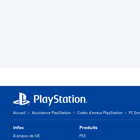
Accueil
Assistance PlayStation
Codes d'erreur PlayStation
PC Err
Infos
Produits
À propos de SIE
PS5