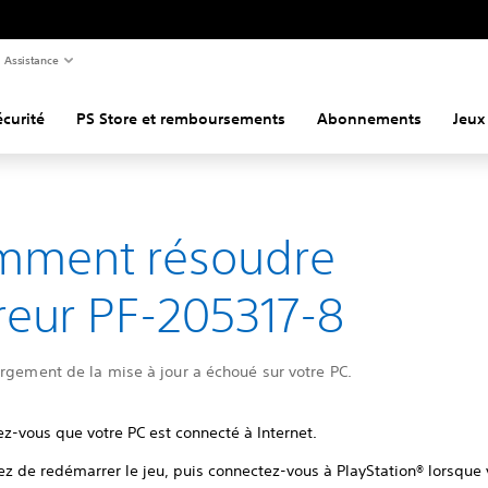
Assistance
curité
PS Store et remboursements
Abonnements
Jeux
mment résoudre
rreur PF-205317-8
rgement de la mise à jour a échoué sur votre PC.
z-vous que votre PC est connecté à Internet.
ez de redémarrer le jeu, puis connectez-vous à PlayStation® lorsque 