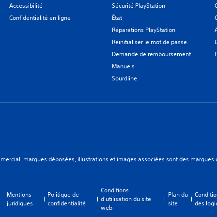
Accessibilité
Sécurité PlayStation
Confidentialité en ligne
État
Réparations PlayStation
Réinitialiser le mot de passe
Demande de remboursement
Manuels
Sourdline
ercial, marques déposées, illustrations et images associées sont des marques dép
Conditions
Mentions
Politique de
Plan du
Conditio
d'utilisation du site
juridiques
confidentialité
site
des logi
web