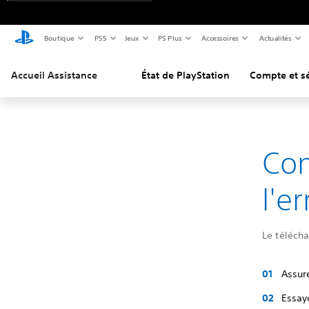
Boutique
PS5
Jeux
PS Plus
Accessoires
Actualités
Accueil Assistance
État de PlayStation
Compte et sé
Co
l'e
Le télécha
Assure
Essay