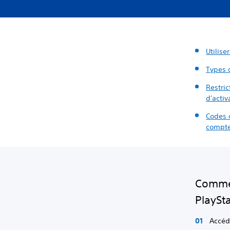
Utilis
Types d
Restric
d'activ
Codes d
compte
Commen
PlaySta
Accéd