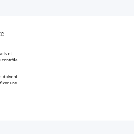
te
els et
u contrôle
e doivent
 fixer une