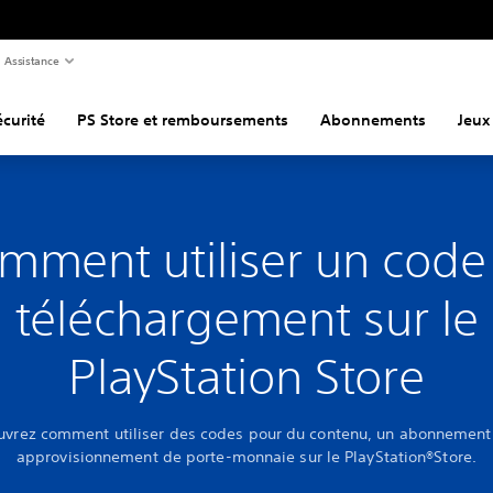
Assistance
curité
PS Store et remboursements
Abonnements
Jeux
mment utiliser un code
téléchargement sur le
PlayStation Store
vrez comment utiliser des codes pour du contenu, un abonnement
approvisionnement de porte-monnaie sur le PlayStation®Store.