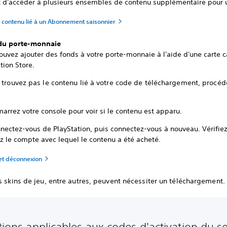
 d'accéder à plusieurs ensembles de contenu supplémentaire pour u
 contenu lié à un Abonnement saisonnier
du porte-monnaie
ouvez ajouter des fonds à votre porte-monnaie à l'aide d'une carte 
tion Store.
e trouvez pas le contenu lié à votre code de téléchargement, proc
arrez votre console pour voir si le contenu est apparu.
nectez-vous de PlayStation, puis connectez-vous à nouveau. Vérifie
ez le compte avec lequel le contenu a été acheté.
et déconnexion
s skins de jeu, entre autres, peuvent nécessiter un téléchargement.
ctions applicables aux codes d'activation du se