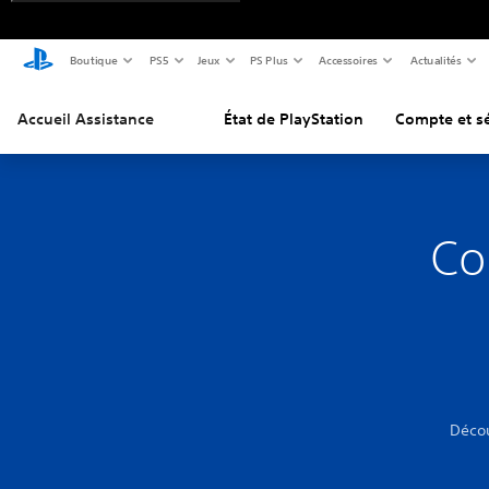
Boutique
PS5
Jeux
PS Plus
Accessoires
Actualités
Accueil Assistance
État de PlayStation
Compte et sé
Co
Décou