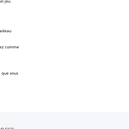
n jeu.
cadeau
édez comme
z que vous
rvice