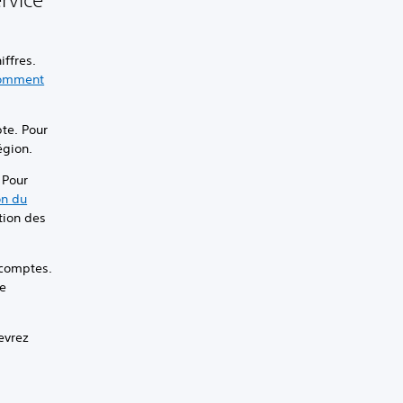
iffres.
omment
te. Pour
égion.
 Pour
on du
tion des
 comptes.
te
evrez