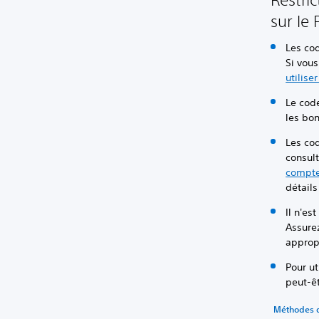
sur le 
Les cod
Si vous
utilise
Le code
les bo
Les cod
consul
compt
détails
Il n'es
Assurez
approp
Pour ut
peut-ê
Méthodes 