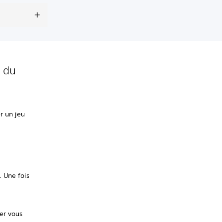
n du
r un jeu
 Une fois
er vous