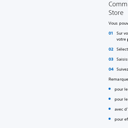
Commen
Store
Vous pouve
Sur vo
votre
Sélec
Saisis
Suivez
Remarque :
pour l
pour l
avec d'
pour ef