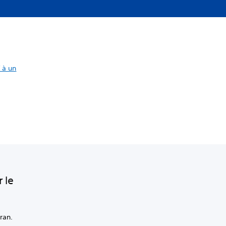
 à un
 le
cran.