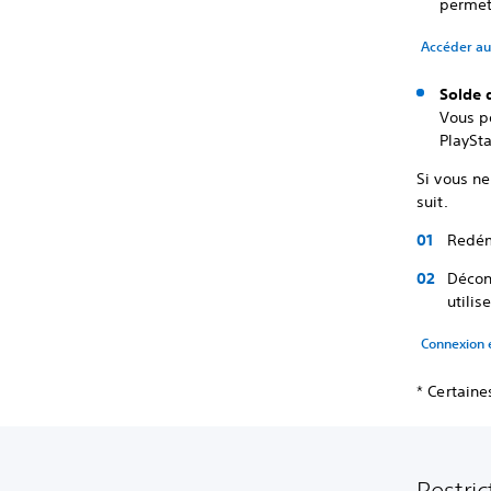
permet
Accéder au
Solde 
Vous p
PlaySta
Si vous n
suit.
Redém
Décon
utilis
Connexion 
* Certaine
Restri