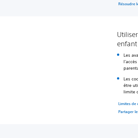
Résoudre le
Utilis
enfant
Les av
l'accès
parenta
Les cod
être ut
limite
Limites de
Partager le