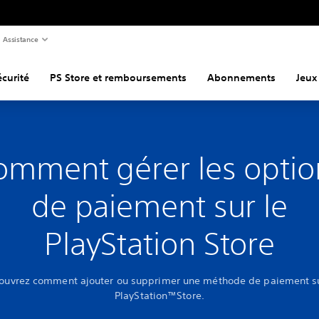
Assistance
curité
PS Store et remboursements
Abonnements
Jeux
omment gérer les optio
de paiement sur le
PlayStation Store
ouvrez comment ajouter ou supprimer une méthode de paiement su
PlayStation™Store.