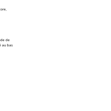
tore,
ode de
é au bas