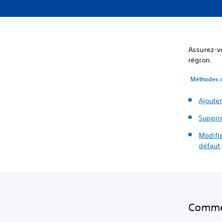
Assurez-v
région.
Méthodes 
Ajoute
Suppri
Modifi
défaut
Commen