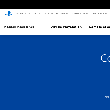
Boutique
PS5
Jeux
PS Plus
Accessoires
Actualités
Accueil Assistance
État de PlayStation
Compte et sé
C
Déc