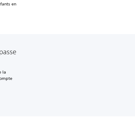
nfants en
 passe
 la
 compte