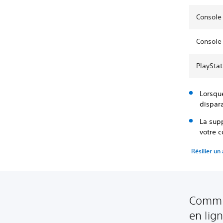
Console
Console
PlaySta
Lorsqu
dispar
La sup
votre c
Résilier u
Commen
en lig