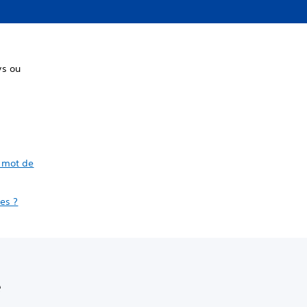
ys ou
e mot de
es ?
e