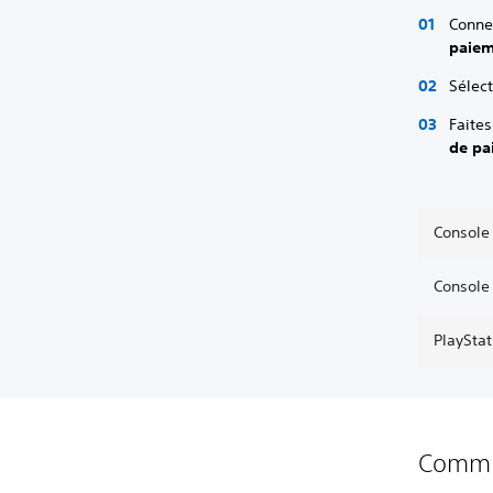
Conne
paie
Sélec
Faites
de pa
Console
Console
PlaySta
Commen