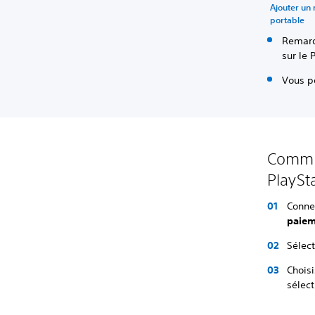
Ajouter un
portable
Remarq
sur le 
Vous p
Commen
PlaySt
Conne
paie
Sélec
Chois
sélec