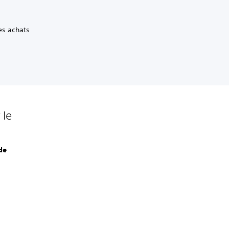
es achats
.
 le
de