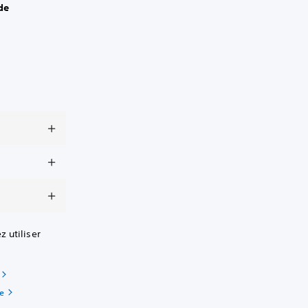
de
 utiliser
ce