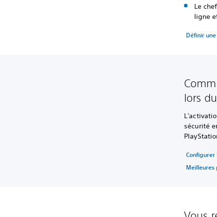
Le che
ligne e
Définir une
Commen
lors d
L'activati
sécurité e
PlayStatio
Configurer
Meilleures 
Vous r