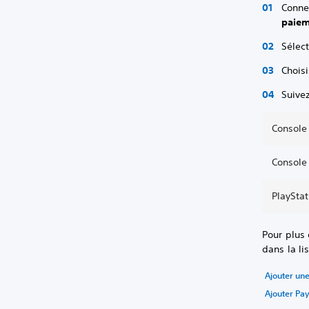
Conne
paie
Sélec
Chois
Suivez
Console
Console
PlaySta
Pour plus 
dans la li
Ajouter une
Ajouter Pay