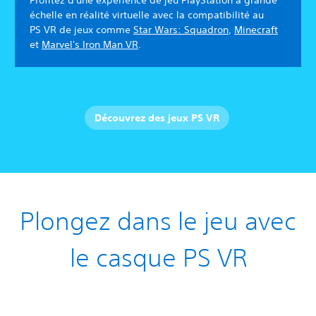
Profitez d'une expérience de jeu PlayStation à grande
échelle en réalité virtuelle avec la compatibilité au
PS VR de jeux comme
Star Wars: Squadron
,
Minecraft
et
Marvel's Iron Man VR
.
Découvrez des jeux PS VR
Plongez dans le jeu avec
le casque PS VR