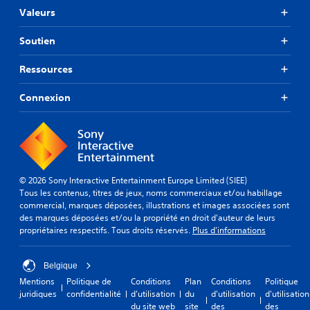
Valeurs
Soutien
Ressources
Connexion
© 2026 Sony Interactive Entertainment Europe Limited (SIEE)
Tous les contenus, titres de jeux, noms commerciaux et/ou habillage
commercial, marques déposées, illustrations et images associées sont
des marques déposées et/ou la propriété en droit d'auteur de leurs
propriétaires respectifs. Tous droits réservés.
Plus d'informations
Belgique
Mentions
Politique de
Conditions
Plan
Conditions
Politique
juridiques
confidentialité
d'utilisation
du
d'utilisation
d'utilisation
du site web
site
des
des