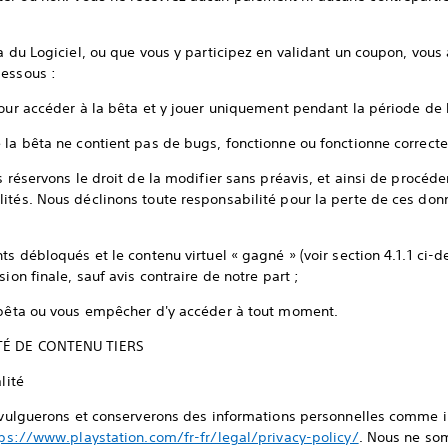
a du Logiciel, ou que vous y participez en validant un coupon, vous
essous :
pour accéder à la bêta et y jouer uniquement pendant la période de 
 la bêta ne contient pas de bugs, fonctionne ou fonctionne correct
 réservons le droit de la modifier sans préavis, et ainsi de procéder
ités. Nous déclinons toute responsabilité pour la perte de ces don
ts débloqués et le contenu virtuel « gagné » (voir section 4.1.1 ci-
sion finale, sauf avis contraire de notre part ;
a bêta ou vous empêcher d'y accéder à tout moment.
ITÉ DE CONTENU TIERS
alité
divulguerons et conserverons des informations personnelles comme i
ps://www.playstation.com/fr-fr/legal/privacy-policy/
. Nous ne so