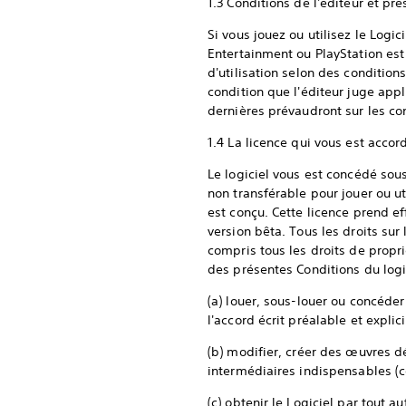
1.3 Conditions de l'éditeur et pr
Si vous jouez ou utilisez le Logi
Entertainment ou PlayStation est
d'utilisation selon des condition
condition que l'éditeur juge appl
dernières prévaudront sur les con
1.4 La licence qui vous est acco
Le logiciel vous est concédé sous
non transférable pour jouer ou ut
est conçu. Cette licence prend eff
version bêta. Tous les droits sur
compris tous les droits de proprié
des présentes Conditions du logi
(a) louer, sous-louer ou concéder
l'accord écrit préalable et explic
(b) modifier, créer des œuvres dé
intermédiaires indispensables (c
(c) obtenir le Logiciel par tout 