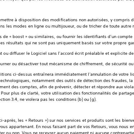
 ou mettre à disposition des modifications non autorisées, y compr
ns les modes en ligne ou multijoueur, ou de tricher de toute autre
ces de « boost » ou similaires, ou fournir les identifiants d'un comp
des résultats qui ne sont pas uniquement basés sur votre propre g
 ou diffuser le Logiciel sans l'accord écrit préalable et explicite 
tourner ou désactiver tout mécanisme de chiffrement, de sécurité ou 
itions ci-dessus entraînera immédiatement l'annulation de votre li
echnologiques, notamment des outils de détection des fraudes, la 
ment des comptes, afin de prévenir, détecter et répondre aux viola
 Pour plus de clarté, votre utilisation des fonctionnalités de parta
ection 3.4, ne violera pas les conditions (b) ou (g).
i-après, les « Retours ») sur nos services et produits sont les bien
vous appartenant. En nous faisant part de vos Retours, vous nous en
er ou non. Vous ne recevrez aucun paiement ni aucune contrepartie 