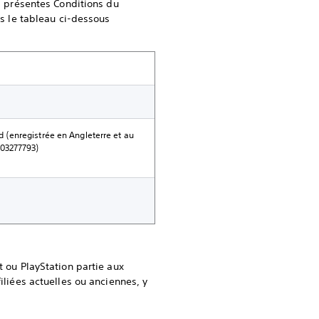
es présentes Conditions du
ns le tableau ci-dessous
d (enregistrée en Angleterre et au
: 03277793)
t ou PlayStation partie aux
iliées actuelles ou anciennes, y