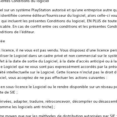
ésentes Conditions du logiciel
ciel sur un système PlayStation autorisé et qu'une entreprise autre q
 identifiée comme éditeur/fournisseur du logiciel, alors celle-ci vo
s qui incluent les présentes Conditions du logiciel, EN PLUS de toute
icable. En cas de conflit entre ces conditions et les présentes Condi
ditions de l'éditeur.
rdée
 licence, il ne vous est pas vendu. Vous disposez d'une licence pers
iliser le Logiciel dans un cadre privé et non commercial sur le systè
et à la date de sortie du Logiciel, à la date d'accès anticipé ou à la
 le Logiciel qui ne vous sont pas expressément accordés par la prése
té intellectuelle sur le Logiciel. Cette licence n'inclut pas le droit
ciel, vous acceptez de ne pas effectuer les actions suivantes :
 en sous-licence le Logiciel ou le rendre disponible sur un réseau po
ite de SIE ;
rivées, adapter, traduire, rétroconcevoir, décompiler ou désassembl
omme les logiciels anti-triche) ;
autre moyen que par les méthodes de distribution autorisées par SIE 