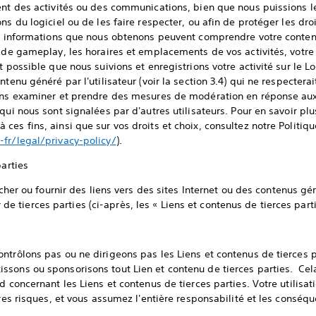
ent des activités ou des communications, bien que nous puissions le 
ns du logiciel ou de les faire respecter, ou afin de protéger les droi
Les informations que nous obtenons peuvent comprendre votre cont
 de gameplay, les horaires et emplacements de vos activités, votre 
t possible que nous suivions et enregistrions votre activité sur le 
ntenu généré par l'utilisateur (voir la section 3.4) qui ne respectera
vons examiner et prendre des mesures de modération en réponse aux
ui nous sont signalées par d'autres utilisateurs. Pour en savoir plus s
s fins, ainsi que sur vos droits et choix, consultez notre Politiqu
fr/legal/privacy-policy/
).
parties
ficher ou fournir des liens vers des sites Internet ou des contenus gé
tierces parties (ci-après, les « Liens et contenus de tierces parti
trôlons pas ou ne dirigeons pas les Liens et contenus de tierces pa
sons ou sponsorisons tout Lien et contenu de tierces parties. Cel
d concernant les Liens et contenus de tierces parties. Votre utilisat
pres risques, et vous assumez l'entière responsabilité et les conséque