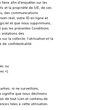
faire afin d'enquêter sur les
ts et la propriété de SIE, de ses
enu, des communications
nom réel, votre ID en ligne et
Logiciel et que nous supprimions,
it pas les présentes Conditions
 violations des
ur la collecte, l'utilisation et la
e de confidentialité
rés ou
es »).
rties, ni ne surveillons,
a signifie que nous déclinons
ion de tout Lien et contenu de
nces liées à cette utilisation.