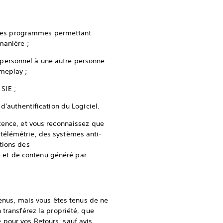
is des programmes permettant
 manière ;
te personnel à une autre personne
ameplay ;
de SIE ;
d'authentification du Logiciel.
cence, et vous reconnaissez que
télémétrie, des systèmes anti-
tions des
ge et de contenu généré par
venus, mais vous êtes tenus de ne
 transférez la propriété, que
pour vos Retours, sauf avis