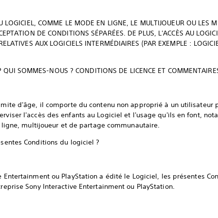
 LOGICIEL, COMME LE MODE EN LIGNE, LE MULTIJOUEUR OU LES MI
EPTATION DE CONDITIONS SÉPARÉES. DE PLUS, L'ACCÈS AU LOGIC
ELATIVES AUX LOGICIELS INTERMÉDIAIRES (PAR EXEMPLE : LOGICI
EL ? QUI SOMMES-NOUS ? CONDITIONS DE LICENCE ET COMMENTAIR
imite d'âge, il comporte du contenu non approprié à un utilisateur p
erviser l'accès des enfants au Logiciel et l'usage qu'ils en font, n
 en ligne, multijoueur et de partage communautaire.
ésentes Conditions du logiciel ?
e Entertainment ou PlayStation a édité le Logiciel, les présentes Con
treprise Sony Interactive Entertainment ou PlayStation.