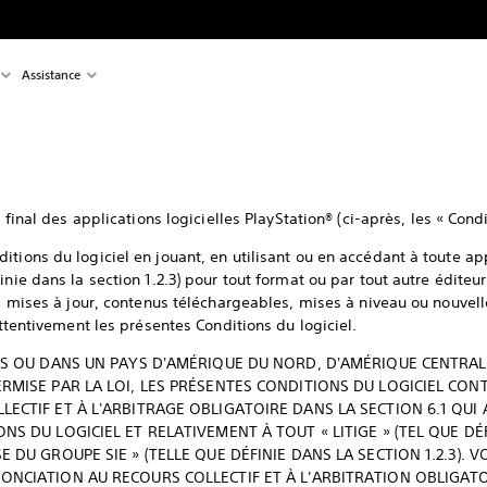
Assistance
r final des applications logicielles PlayStation® (ci-après, les « Condi
tions du logiciel en jouant, en utilisant ou en accédant à toute app
inie dans la section 1.2.3) pour tout format ou par tout autre édite
s, mises à jour, contenus téléchargeables, mises à niveau ou nouvelle
 attentivement les présentes Conditions du logiciel.
NIS OU DANS UN PAYS D'AMÉRIQUE DU NORD, D'AMÉRIQUE CENTRA
RMISE PAR LA LOI, LES PRÉSENTES CONDITIONS DU LOGICIEL CON
ECTIF ET À L'ARBITRAGE OBLIGATOIRE DANS LA SECTION 6.1 QUI 
S DU LOGICIEL ET RELATIVEMENT À TOUT « LITIGE » (TEL QUE DÉF
 DU GROUPE SIE » (TELLE QUE DÉFINIE DANS LA SECTION 1.2.3). V
ONCIATION AU RECOURS COLLECTIF ET À L'ARBITRATION OBLIGAT