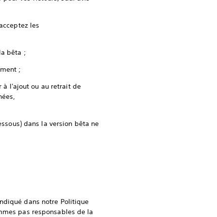
 acceptez les
la bêta ;
ement ;
 à l'ajout ou au retrait de
nées,
dessous) dans la version bêta ne
ndiqué dans notre Politique
mmes pas responsables de la