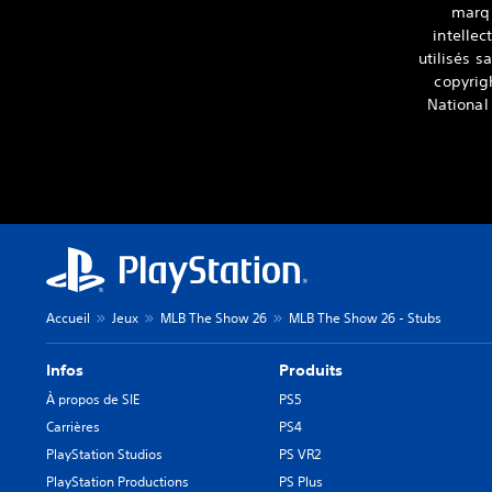
marqu
intellec
utilisés 
copyrig
National
Accueil
Jeux
MLB The Show 26
MLB The Show 26 - Stubs
Infos
Produits
À propos de SIE
PS5
Carrières
PS4
PlayStation Studios
PS VR2
PlayStation Productions
PS Plus