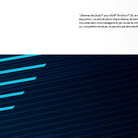
1
Obtenez des Stubs™ pour MLB® The Show™ 26, la monn
acquisition, vos articles seront disponibles au lance
trouverez dans votre messagerie en jeu toutes les info
sur une plateforme de jeu ne peuvent pas être transfé