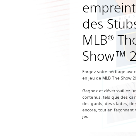
empreint
des Stub
MLB® Th
Show™ 2
Forgez votre héritage ave
en jeu de MLB The Show 2
Gagnez et déverrouillez un
contenus, tels que des car
des gants, des stades, de
encore, tout en façonnant
jeu.
1