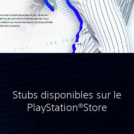
aie virtuelle des achats en jeu. Après leur
ment du jeu (connexion Internet requise). Vous
rmations sur les articles acquis. Les Stubs achetés
rés vers une autre.
Stubs disponibles sur le
PlayStation®Store