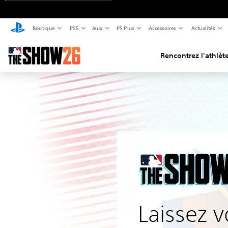
Boutique
PS5
Jeux
PS Plus
Accessoires
Actualités
Rencontrez l'athlèt
Laissez v