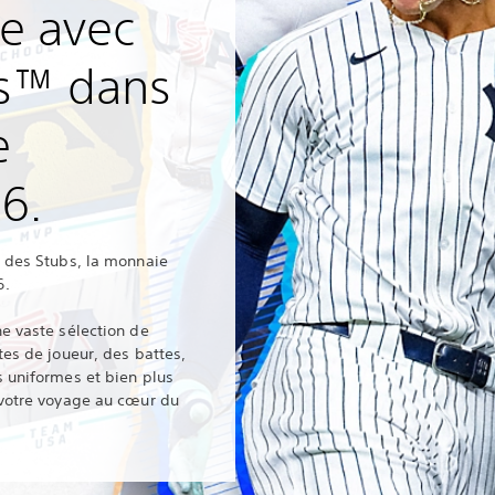
e avec
s™ dans
e
6.
c des Stubs, la monnaie
6.
e vaste sélection de
tes de joueur, des battes,
s uniformes et bien plus
 votre voyage au cœur du