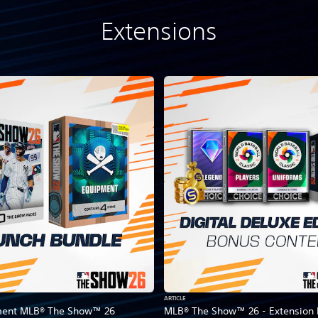
Extensions
ARTICLE
ement MLB® The Show™ 26
MLB® The Show™ 26 - Extension 