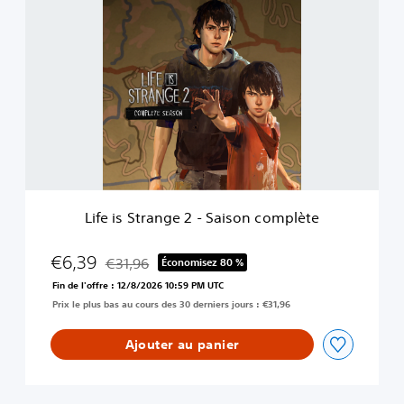
L
1
i
f
e
i
s
S
t
r
a
n
g
e
Life is Strange 2 - Saison complète
2
-
S
€6,39
€31,96
Économisez 80 %
Remise par rapport au prix d'origine de €31,96
a
Fin de l'offre : 12/8/2026 10:59 PM UTC
i
Prix le plus bas au cours des 30 derniers jours : €31,96
s
o
n
Ajouter au panier
c
o
m