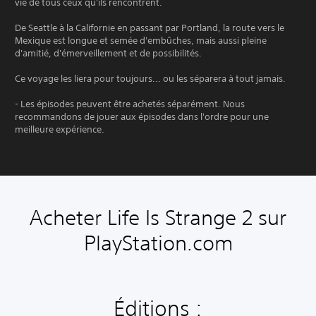
vie de tous ceux qu'ils rencontrent.
De Seattle à la Californie en passant par Portland, la route vers le
Mexique est longue et semée d'embûches, mais aussi pleine
d'amitié, d'émerveillement et de possibilités.
Ce voyage les liera pour toujours... ou les séparera à tout jamais.
- Les épisodes peuvent être achetés séparément. Nous
recommandons de jouer aux épisodes dans l'ordre pour une
meilleure expérience.
Acheter Life Is Strange 2 sur
PlayStation.com
Éditions :