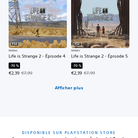
PS4
PS4
NIVEAU
NIVEAU
Life is Strange 2 - Épisode 4
Life is Strange 2 - Épisode 5
-70 %
-70 %
Prix de l'offre : €2,39 Prix initial : €7,99
Prix de l'offre : €2,39 Prix initial 
€2,39
€7,99
€2,39
€7,99
Afficher plus
DISPONIBLE SUR PLAYSTATION STORE