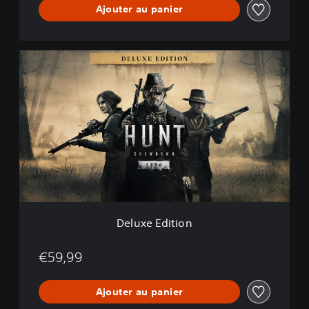
Ajouter au panier
D
e
l
u
x
e
E
d
i
t
i
o
n
Deluxe Edition
€59,99
Ajouter au panier