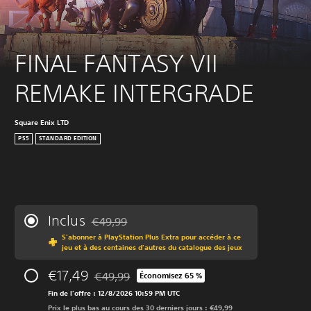
FINAL FANTASY VII 
REMAKE INTERGRADE
Square Enix LTD
PS5
STANDARD EDITION
Inclus
€49,99
Remise par rapport au prix d'origine de €49,99
S'abonner à PlayStation Plus Extra pour accéder à ce
jeu et à des centaines d'autres du catalogue des jeux
€17,49
€49,99
Économisez 65 %
Remise par rapport au prix d'origine de €49,99
Fin de l'offre : 12/8/2026 10:59 PM UTC
Prix le plus bas au cours des 30 derniers jours : €49,99