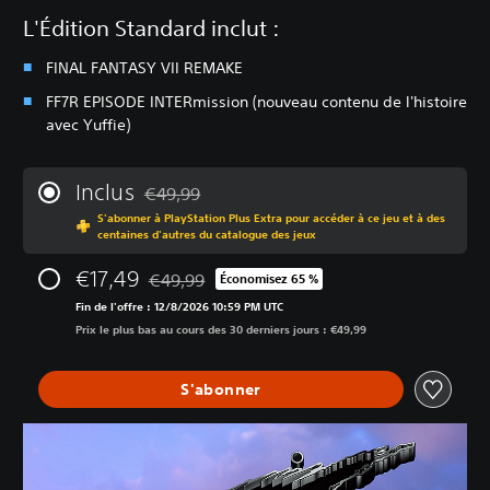
L'Édition Standard inclut :
FINAL FANTASY VII REMAKE
FF7R EPISODE INTERmission (nouveau contenu de l'histoire
avec Yuffie)
Inclus
€49,99
Remise par rapport au prix d'origine de €49,99
S'abonner à PlayStation Plus Extra pour accéder à ce jeu et à des
centaines d'autres du catalogue des jeux
€17,49
€49,99
Économisez 65 %
Remise par rapport au prix d'origine de €49,99
Fin de l'offre : 12/8/2026 10:59 PM UTC
Prix le plus bas au cours des 30 derniers jours : €49,99
S'abonner