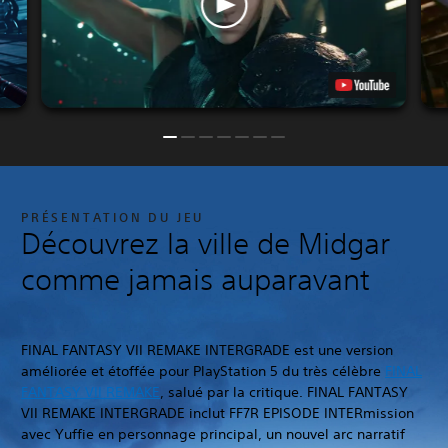
PRÉSENTATION DU JEU
Découvrez la ville de Midgar
comme jamais auparavant
FINAL FANTASY VII REMAKE INTERGRADE est une version
améliorée et étoffée pour PlayStation 5 du très célèbre
FINAL
FANTASY VII REMAKE
, salué par la critique. FINAL FANTASY
VII REMAKE INTERGRADE inclut FF7R EPISODE INTERmission
avec Yuffie en personnage principal, un nouvel arc narratif