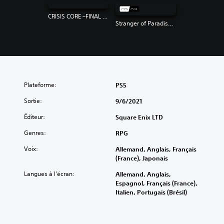
CRISIS CORE –FINAL FANTASY VII– REUNION PS4 & PS5
Stranger of Paradise Final Fantasy Origin
Plateforme:
PS5
Sortie:
9/6/2021
Éditeur:
Square Enix LTD
Genres:
RPG
Voix:
Allemand, Anglais, Français
(France), Japonais
Langues à l'écran:
Allemand, Anglais,
Espagnol, Français (France),
Italien, Portugais (Brésil)