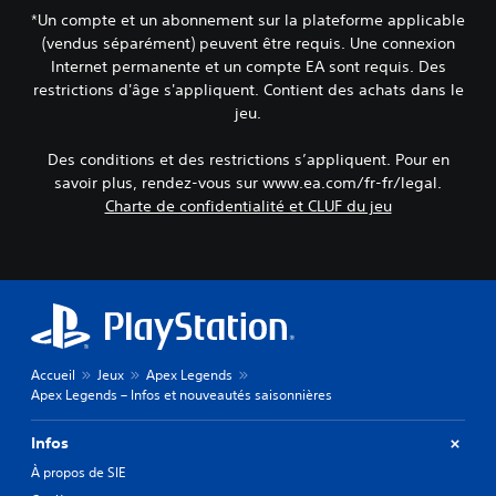
e
A
c
o
a
t
*Un compte et un abonnement sur la plateforme applicable
u
c
u
u
l
r
(vendus séparément) peuvent être requis. Une connexion
v
è
d
u
é
L
e
Internet permanente et un compte EA sont requis. Des
s
t
i
s
e
n
à
restrictions d'âge s'appliquent. Contient des achats dans le
i
o
.
s
t
u
l
jeu.
3
c
ê
n
i
D
h
t
e
s
Des conditions et des restrictions s’appliquent. Pour en
a
r
V
n
e
savoir plus, rendez-vous sur www.ea.com/fr-fr/legal.
t
e
o
v
r
s
m
Charte de confidentialité et CLUF du jeu
u
i
l
v
o
s
r
e
o
d
p
o
s
c
i
o
n
s
a
f
u
n
u
u
i
v
e
g
x
é
e
m
g
p
e
z
e
e
e
s
p
n
s
Accueil
Jeux
Apex Legends
u
d
a
t
t
Apex Legends – Infos et nouveautés saisonnières
v
e
r
d
i
e
m
a
e
o
n
Infos
a
m
t
n
t
n
é
e
s
À propos de SIE
ê
i
t
s
d