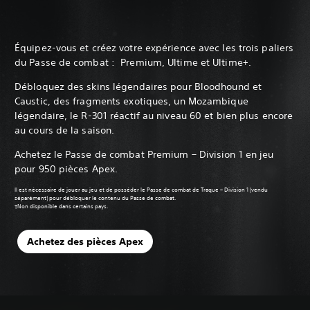
Équipez-vous et créez votre expérience avec les trois paliers
du Passe de combat : Premium, Ultime et Ultime+.‎
Débloquez des skins légendaires pour Bloodhound et
Caustic, des fragments exotiques, un Mozambique
légendaire, le R-301 réactif au niveau 60 et bien plus encore
au cours de la saison.‎
Achetez le Passe de combat Premium – Division 1 en jeu
pour 950 pièces Apex.
Il est nécessaire de jouer au jeu et de posséder le Passe de combat de Traque – Division 1 (vendu
séparément) pour débloquer le contenu du Passe de combat.
‎†Non disponible dans certains pays.
Achetez des pièces Apex