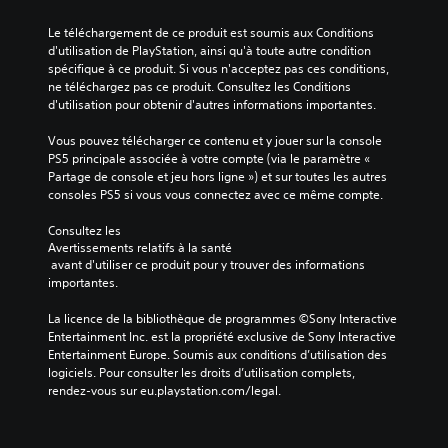
r
d
e
e
r
T
;
s
e
s
Le téléchargement de ce produit est soumis aux Conditions 
i
l
r
s
u
E
d'utilisation de PlayStation, ainsi qu'à toute autre condition 
n
e
a
e
r
n
spécifique à ce produit. Si vous n'acceptez pas ces conditions, 
c
s
n
l
c
ne téléchargez pas ce produit. Consultez les Conditions 
i
t
c
o
s
h
d'utilisation pour obtenir d'autres informations importantes.
p
r
o
n
a
c
a
a
u
u
q
r
Vous pouvez télécharger ce contenu et y jouer sur la console 
u
l
î
n
u
PS5 principale associée à votre compte (via le paramètre « 
x
i
e
n
m
e
Partage de console et jeu hors ligne ») et sur toutes les autres 
d
p
u
e
o
h
consoles PS5 si vous vous connectez avec ce même compte.
u
t
r
d
m
a
j
s
i
è
u
e
Consultez les 
e
i
o
l
t
Avertissements relatifs à la santé
n
u
m
n
e
-
 avant d'utiliser ce produit pour y trouver des informations 
s
t
p
p
d
p
importantes.
o
o
V
r
a
e
n
r
o
é
r
La licence de la bibliothèque de programmes ©Sony Interactive 
c
t
t
u
d
l
Entertainment Inc. est la propriété exclusive de Sony Interactive 
s
h
a
s
é
e
Entertainment Europe. Soumis aux conditions d’utilisation des 
o
a
n
a
f
u
logiciels. Pour consulter les droits d’utilisation complets, 
u
t
t
v
i
r
rendez-vous sur eu.playstation.com/legal.
s
e
v
e
n
.
-
s
z
o
i
t
p
a
c
,
i