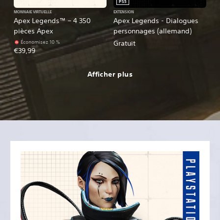
PS5
MONNAIE VIRTUELLE
EXTENSION
Apex Legends™ – 4 350
Apex Legends - Dialogues
pièces Apex
personnages (allemand)
Économisez 10 %
Gratuit
€39,99
Afficher plus