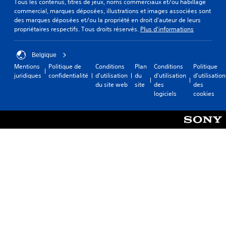
Tous les contenus, titres de jeux, noms commerciaux et/ou habillage
t
c
à
î
n
commercial, marques déposées, illustrations et images associées sont
e
i
e
n
t
des marques déposées et/ou la propriété en droit d'auteur de leurs
.
l
n
e
p
propriétaires respectifs. Tous droits réservés.
Plus d'informations
e
t
r
r
m
e
t
o
C
e
n
o
p
h
Belgique
n
d
u
o
a
Mentions
Politique de
Conditions
Plan
Conditions
Politique
t
r
t
s
juridiques
confidentialité
d'utilisation
du
d'utilisation
d'utilisation
t
.
e
a
é
du site web
site
des
des
r
l
u
e
logiciels
cookies
a
e
l
s
A
s
o
p
.
u
o
n
i
t
n
g
d
r
S
t
d
e
e
e
o
u
V
u
j
s
n
o
t
e
o
s
u
a
u
p
i
s
u
.
t
b
p
t
i
i
o
o
o
l
u
u
n
i
v
r
e
s
t
d