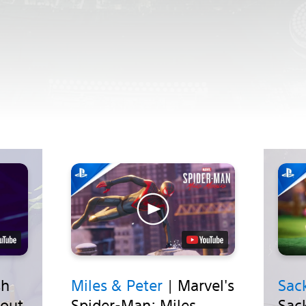
sh
Miles & Peter
| Marvel's
Sac
bout
Spider-Man: Miles
Sac