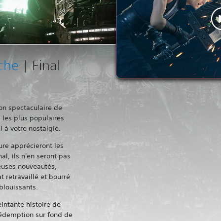
che
| Final
ion spectaculaire de
s les plus populaires
l à votre nostalgie.
ure apprécieront les
nal, ils n'en seront pas
euses nouveautés,
retravaillé et bourré
blouissants.
intante histoire de
 rédemption sur fond de