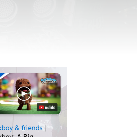
kboy & friends
|
kboy: A Big