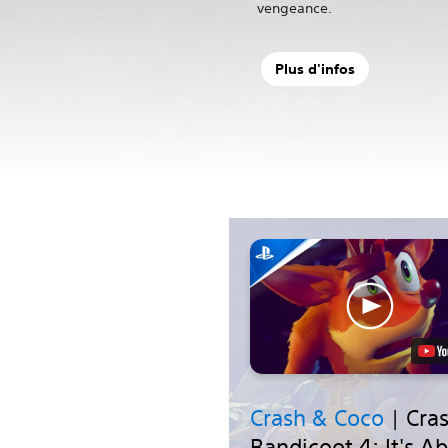
vengeance.
Plus d'infos
Crash & Coco
| Cra
Bandicoot 4: It's A