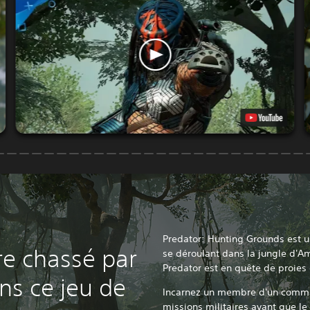
Predator: Hunting Grounds est u
re chassé par
se déroulant dans la jungle d'A
Predator est en quête de proies
ns ce jeu de
Incarnez un membre d'un comman
missions militaires avant que le