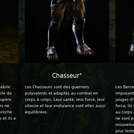
Chasseur*
habile
Les Chasseurs sont des guerriers
Les Berse
ble de
polyvalents et adaptés au combat en
imposants
cupère
corps à corps. Leur santé, leur force, leur
jauges d'
rs ne
vitesse et leur endurance sont elles aussi
force, il
roché :
équilibrées.‎
au corps 
 et ils e
ne sont p
mouvemen
plus lent