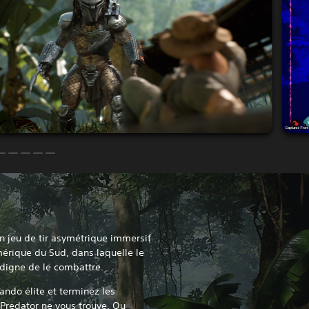
n jeu de tir asymétrique immersif
mérique du Sud, dans laquelle le
 digne de le combattre.
do élite et terminez les
 Predator ne vous trouve. Ou