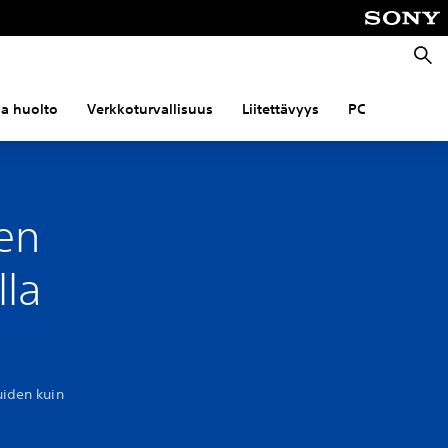
Haku
 ja huolto
Verkkoturvallisuus
Liitettävyys
PC
en
lla
uiden kuin