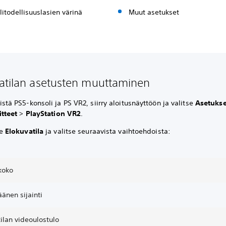
litodellisuuslasien värinä
Muut asetukset
atilan asetusten muuttaminen
stä PS5-konsoli ja PS VR2, siirry aloitusnäyttöön ja valitse
Asetukse
itteet
>
PlayStation VR2
.
se
Elokuvatila
ja valitse seuraavista vaihtoehdoista:
koko
äänen sijainti
ilan videoulostulo