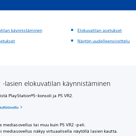
atilan käynnistäminen
Elokuvatilan asetukset
setukset
Näytön uudelleensijoittelu
 -lasien elokuvatilan käynnistäminen
istä PlayStation®5-konsoli ja PS VR2.
äyttöönotto
se mediasovellus tai muu kuin PS VR2 -peli.
ai mediasovellus näkyy virtuaalisella näytöllä lasien kautta.