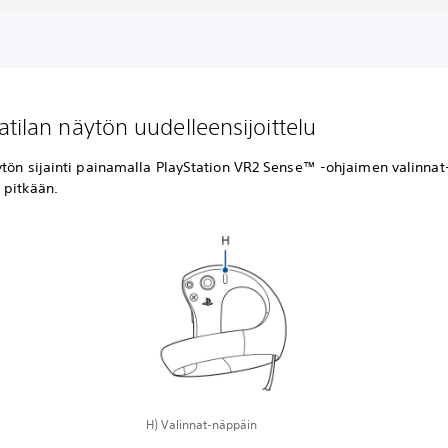
atilan näytön uudelleensijoittelu
ytön sijainti painamalla PlayStation VR2 Sense™ -ohjaimen valinnat
 pitkään.
H) Valinnat-näppäin