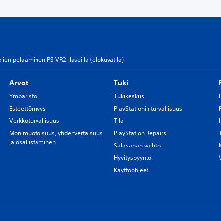
lien pelaaminen PS VR2 -laseilla (elokuvatila)
Arvot
Tuki
Ympäristö
Tukikeskus
Esteettömyys
PlayStationin turvallisuus
Verkkoturvallisuus
Tila
Monimuotoisuus, yhdenvertaisuus
PlayStation Repairs
ja osallistaminen
Salasanan vaihto
Hyvityspyyntö
Käyttöohjeet