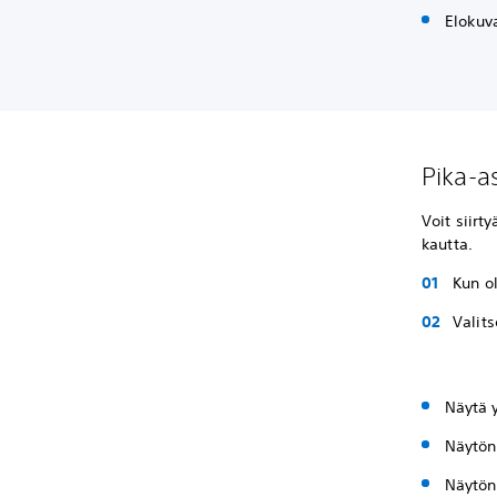
Elokuva
Pika-a
Voit siirt
kautta.
Kun o
Valits
Näytä 
Näytön
Näytön