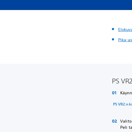
Elokuv
Pika-a
PS VR2
Käynn
PS VR2:n k
Valit
Peli t