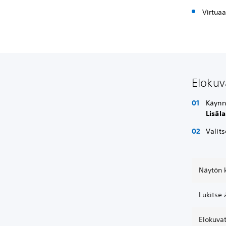
Virtuaa
Elokuv
Käynni
Lisäla
Valit
Näytön 
Lukitse 
Elokuvat