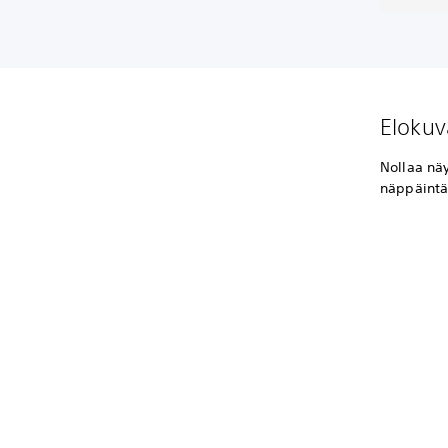
Elokuv
Nollaa nä
näppäintä