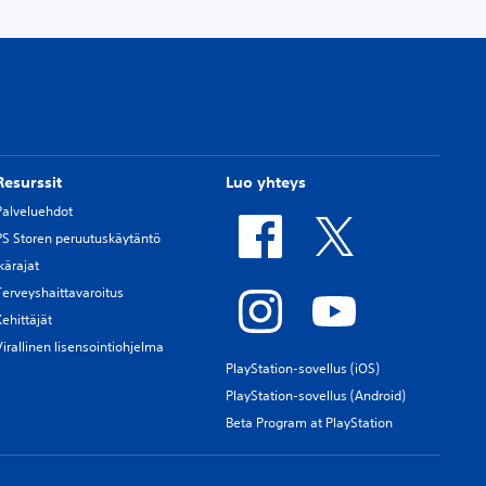
Resurssit
Luo yhteys
Palveluehdot
PS Storen peruutuskäytäntö
Ikärajat
Terveyshaittavaroitus
Kehittäjät
Virallinen lisensointiohjelma
PlayStation-sovellus (iOS)
PlayStation-sovellus (Android)
Beta Program at PlayStation