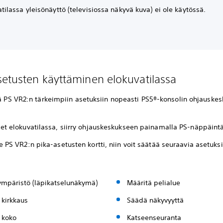
tilassa yleisönäyttö (televisiossa näkyvä kuva) ei ole käytössä.
setusten käyttäminen elokuvatilassa
yä PS VR2:n tärkeimpiin asetuksiin nopeasti PS5®-konsolin ohjauske
let elokuvatilassa, siirry ohjauskeskukseen painamalla PS-näppäintä
e PS VR2:n pika-asetusten kortti, niin voit säätää seuraavia asetuksi
ympäristö (läpikatselunäkymä)
Määritä pelialue
 kirkkaus
Säädä näkyvyyttä
 koko
Katseenseuranta