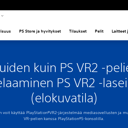
llisuus
PS Store ja hyvitykset
Tilaukset
Pelit
Laitteet
uiden kuin PS VR2 -peli
laaminen PS VR2 -lasei
(elokuvatila)
n voit käyttää PlayStation®VR2-järjestelmää mediasovellusten ja m
VR-pelien kanssa PlayStation®5-konsolilla.