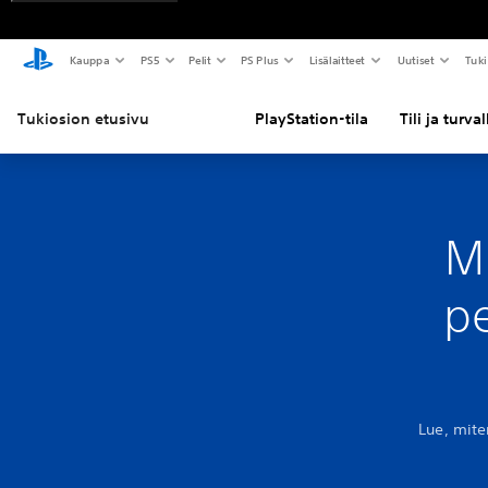
Kauppa
PS5
Pelit
PS Plus
Lisälaitteet
Uutiset
Tuki
Tukiosion etusivu
PlayStation-tila
Tili ja turva
M
pe
Lue, mite