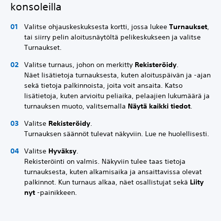
konsoleilla
Valitse ohjauskeskuksesta kortti, jossa lukee
Turnaukset
,
tai siirry pelin aloitusnäytöltä pelikeskukseen ja valitse
Turnaukset.
Valitse turnaus, johon on merkitty
Rekisteröidy
.
Näet lisätietoja turnauksesta, kuten aloituspäivän ja -ajan
sekä tietoja palkinnoista, joita voit ansaita. Katso
lisätietoja, kuten arvioitu peliaika, pelaajien lukumäärä ja
turnauksen muoto, valitsemalla
Näytä kaikki tiedot
.
Valitse
Rekisteröidy
.
Turnauksen säännöt tulevat näkyviin. Lue ne huolellisesti.
Valitse
Hyväksy
.
Rekisteröinti on valmis. Näkyviin tulee taas tietoja
turnauksesta, kuten alkamisaika ja ansaittavissa olevat
palkinnot. Kun turnaus alkaa, näet osallistujat sekä
Liity
nyt
-painikkeen.