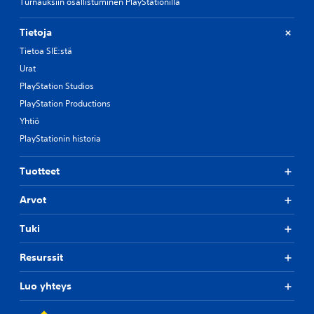
Turnauksiin osallistuminen PlayStationilla
Tietoja
Tietoa SIE:stä
Urat
PlayStation Studios
PlayStation Productions
Yhtiö
PlayStationin historia
Tuotteet
Arvot
Tuki
Resurssit
Luo yhteys