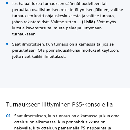
Jos haluat lukea turnauksen säännöt uudelleen tai
peruuttaa osallistumisen rekisteröitymisen jälkeen, valitse
turnauksen kortti ohjauskeskuksesta ja valitse turnaus,
johon rekisteröidyit. Valitse sitten
… (Lisää)
. Voit myös
kutsua kavereitasi tai muita pelaajia liittymään
turnaukseen.
Saat ilmoituksen, kun turnaus on alkamassa tai jos se
peruutetaan. Ota ponnahdusikkunailmoitukset käyttöön,
jotta näet kaikki ilmoitukset.
Turnaukseen liittyminen PS5-konsoleilla
Saat ilmoituksen, kun turnaus on alkamassa ja kun oma
ottelusi on alkamassa. Kun ponnahdusikkuna on
näkyvillä, liity otteluun painamalla PS-näppäintä ja