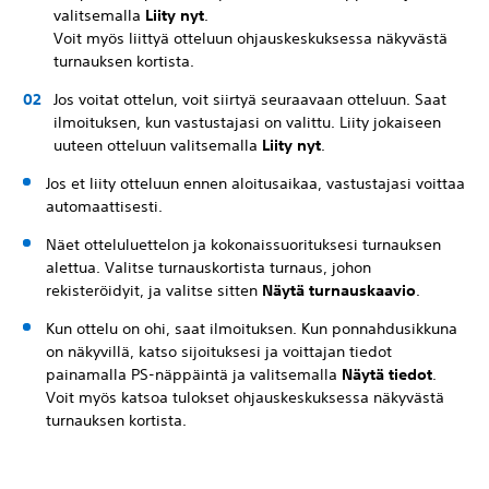
valitsemalla
Liity nyt
.
Voit myös liittyä otteluun ohjauskeskuksessa näkyvästä
turnauksen kortista.
Jos voitat ottelun, voit siirtyä seuraavaan otteluun. Saat
ilmoituksen, kun vastustajasi on valittu. Liity jokaiseen
uuteen otteluun valitsemalla
Liity nyt
.
Jos et liity otteluun ennen aloitusaikaa, vastustajasi voittaa
automaattisesti.
Näet otteluluettelon ja kokonaissuorituksesi turnauksen
alettua. Valitse turnauskortista turnaus, johon
rekisteröidyit, ja valitse sitten
Näytä turnaus
kaavio
.
Kun ottelu on ohi, saat ilmoituksen. Kun ponnahdusikkuna
on näkyvillä, katso sijoituksesi ja voittajan tiedot
painamalla PS-näppäintä ja valitsemalla
Näytä tiedot
.
Voit myös katsoa tulokset ohjauskeskuksessa näkyvästä
turnauksen kortista.