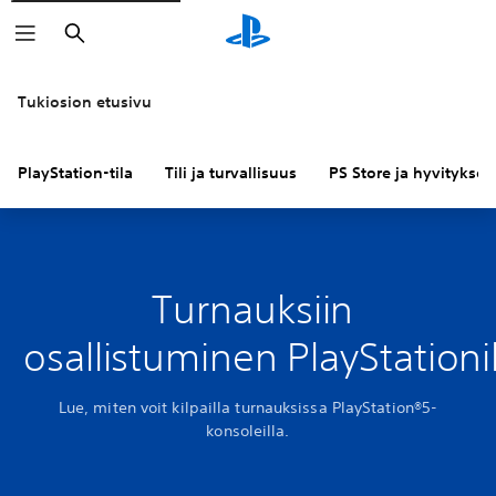
Haku
Tukiosion etusivu
PlayStation-tila
Tili ja turvallisuus
PS Store ja hyvitykset
Turnauksiin
osallistuminen PlayStationil
Lue, miten voit kilpailla turnauksissa PlayStation®5-
konsoleilla.