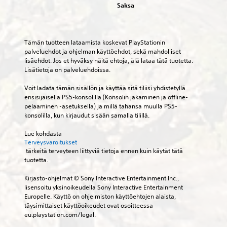
a
u
a
Saksa
e
n
t
i
i
t
ä
k
s
m
t
ä
a
e
e
y
n
a
s
t
Tämän tuotteen lataamista koskevat PlayStationin 
.
e
p
s
t
palveluehdot ja ohjelman käyttöehdot, sekä mahdolliset 
n
e
a
ä
lisäehdot. Jos et hyväksy näitä ehtoja, älä lataa tätä tuotetta. 
v
l
S
m
y
Lisätietoja on palveluehdoissa.
o
a
u
e
s
i
a
o
i
l
Voit ladata tämän sisällön ja käyttää sitä tiliisi yhdistetyllä 
m
m
d
n
ensisijaisella PS5-konsolilla (Konsolin jakaminen ja offline-
k
a
i
o
.
pelaaminen -asetuksella) ja millä tahansa muulla PS5-
e
k
s
s
konsolilla, kun kirjaudut sisään samalla tilillä.
k
ä
t
s
u
t
S
a
a
Lue kohdasta 
u
e
ä
j
.
Terveysvaroitukset
k
k
u
ä
 tärkeitä terveyteen liittyviä tietoja ennen kuin käytät tätä 
s
u
s
d
tuotetta.
i
K
r
t
e
a
a
i
Kirjasto-ohjelmat © Sony Interactive Entertainment Inc., 
i
t
t
t
s
lisensoitu yksinoikeudella Sony Interactive Entertainment 
t
t
a
i
s
Europelle. Käyttö on ohjelmiston käyttöehtojen alaista, 
y
i
ä
i
e
täysimittaiset käyttöoikeudet ovat osoitteessa 
m
s
v
t
eu.playstation.com/legal.
l
y
ä
T
ä
u