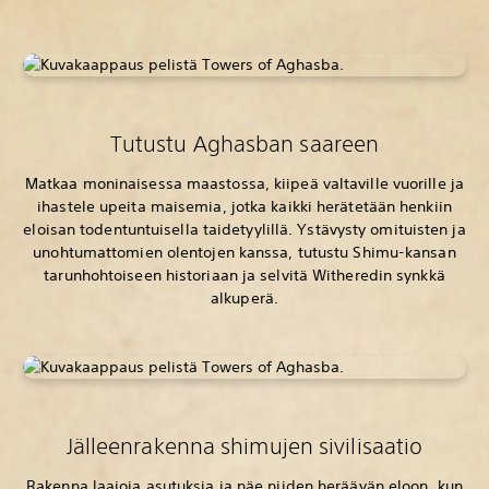
Tutustu Aghasban saareen
Matkaa moninaisessa maastossa, kiipeä valtaville vuorille ja
ihastele upeita maisemia, jotka kaikki herätetään henkiin
eloisan todentuntuisella taidetyylillä. Ystävysty omituisten ja
unohtumattomien olentojen kanssa, tutustu Shimu-kansan
tarunhohtoiseen historiaan ja selvitä Witheredin synkkä
alkuperä.
Jälleenrakenna shimujen sivilisaatio
Rakenna laajoja asutuksia ja näe niiden heräävän eloon, kun