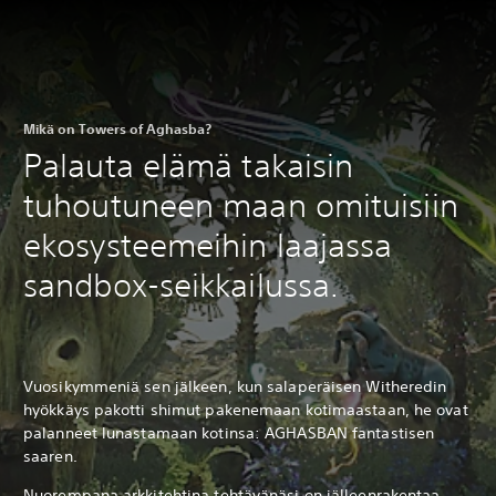
Mikä on Towers of Aghasba?
Palauta elämä takaisin
tuhoutuneen maan omituisiin
ekosysteemeihin laajassa
sandbox-seikkailussa.
Vuosikymmeniä sen jälkeen, kun salaperäisen Witheredin
hyökkäys pakotti shimut pakenemaan kotimaastaan, he ovat
palanneet lunastamaan kotinsa: AGHASBAN fantastisen
saaren.
Nuorempana arkkitehtina tehtävänäsi on jälleenrakentaa