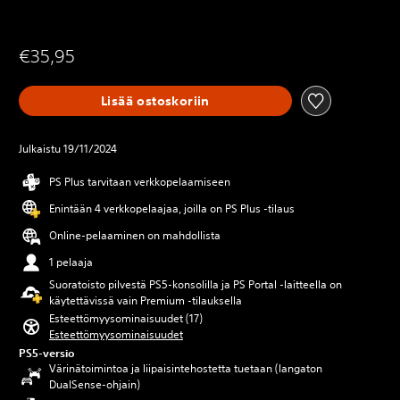
€35,95
Lisää ostoskoriin
Julkaistu 19/11/2024
PS Plus tarvitaan verkkopelaamiseen
Enintään 4 verkkopelaajaa, joilla on PS Plus -tilaus
Online-pelaaminen on mahdollista
1 pelaaja
Suoratoisto pilvestä PS5-konsolilla ja PS Portal ‑laitteella on
käytettävissä vain Premium ‑tilauksella
Esteettömyysominaisuudet (17)
Esteettömyysominaisuudet
PS5-versio
Värinätoimintoa ja liipaisintehostetta tuetaan (langaton
DualSense-ohjain)