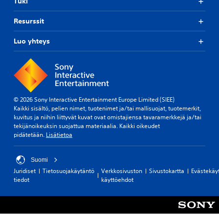
e
Tuki
t
k
m
t
u
)
ä
u
Resurssit
i
ä
V
k
s
r
o
s
e
Luo yhteys
i
i
e
s
t
t
s
t
t
p
a
)
ä
e
m
ä
l
K
u
ä
a
ä
o
ä
t
y
© 2026 Sony Interactive Entertainment Europe Limited (SIEE)
d
n
a
t
Kaikki sisältö, pelien nimet, tuotenimet ja/tai mallisuojat, tuotemerkit,
o
e
i
e
kuvitus ja niihin liittyvät kuvat ovat omistajiensa tavaramerkkejä ja/tai
s
n
l
t
tekijänoikeuksin suojattua materiaalia. Kaikki oikeudet
s
u
m
t
pidätetään.
Lisätietoa
a
l
a
ä
.
o
n
v
s
p
i
Suomi
t
e
s
Juridiset
Tietosuojakäytäntö
Verkkosivuston
Sivustokartta
Evästekäy
u
l
s
tiedot
käyttöehdot
l
i
ä
o
n
o
n
a
n
s
i
j
i