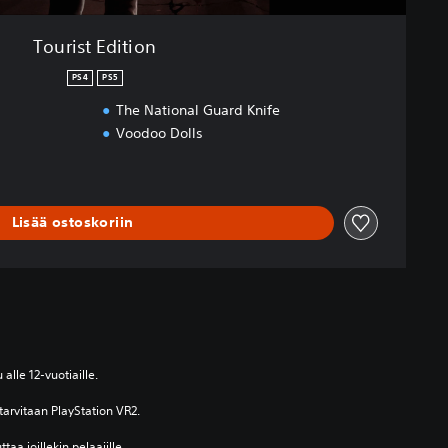
Tourist Edition
PS4
PS5
The National Guard Knife
Voodoo Dolls
Lisää ostoskoriin
 alle 12-vuotiaille.
arvitaan PlayStation VR2.
taa joillekin pelaajille 