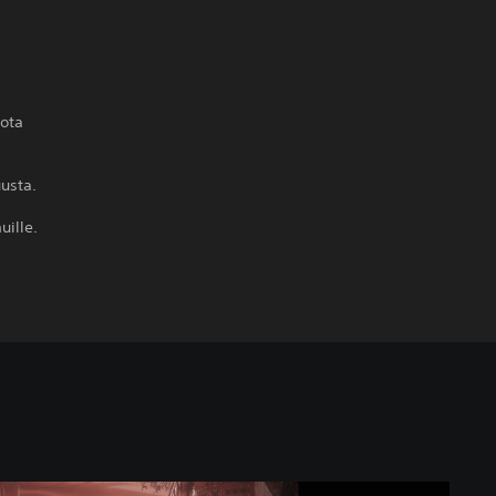
iota
uusta.
uille.