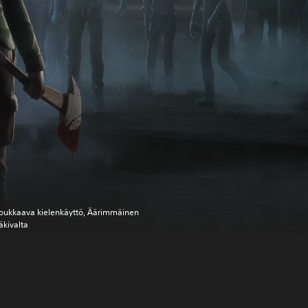
oukkaava kielenkäyttö, Äärimmäinen
äkivalta