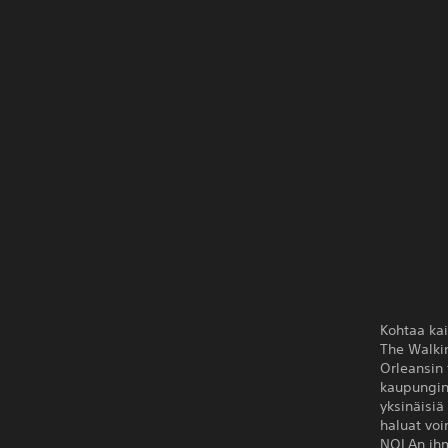
Kohtaa kai
The Walki
Orleansin 
kaupungin 
yksinäisiä 
haluat voi
NOLAn ihm