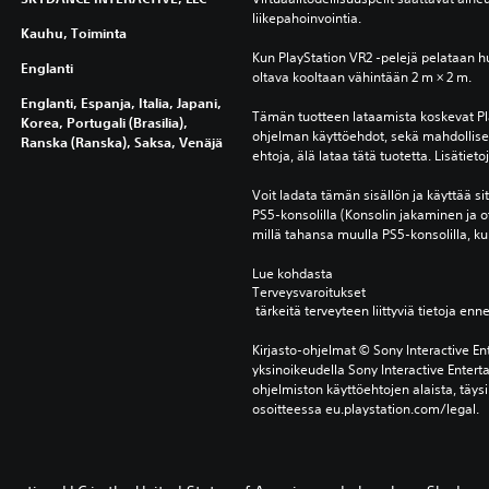
liikepahoinvointia.
Kauhu, Toiminta
Kun PlayStation VR2 -pelejä pelataan h
Englanti
oltava kooltaan vähintään 2 m × 2 m.
Englanti, Espanja, Italia, Japani,
Tämän tuotteen lataamista koskevat Pla
Korea, Portugali (Brasilia),
ohjelman käyttöehdot, sekä mahdolliset 
Ranska (Ranska), Saksa, Venäjä
ehtoja, älä lataa tätä tuotetta. Lisätiet
Voit ladata tämän sisällön ja käyttää sitä 
PS5-konsolilla (Konsolin jakaminen ja o
millä tahansa muulla PS5-konsolilla, kun
Lue kohdasta 
Terveysvaroitukset
 tärkeitä terveyteen liittyviä tietoja enn
Kirjasto-ohjelmat © Sony Interactive Ent
yksinoikeudella Sony Interactive Entert
ohjelmiston käyttöehtojen alaista, täysi
osoitteessa eu.playstation.com/legal.