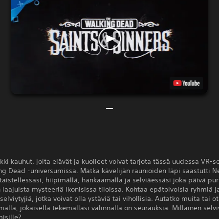
kki kauhut, joita elävät ja kuolleet voivat tarjota tässä uudessa VR-s
ng Dead -universumissa. Matka kävelijän raunioiden läpi saastutti 
taistellessasi, hiipimällä, hankaamalla ja selviäessäsi joka päivä pu
laajuista mysteeriä ikonisissa tiloissa. Kohtaa epätoivoisia ryhmiä j
selviytyjiä, jotka voivat olla ystäviä tai vihollisia. Autatko muita tai o
malla, jokaisella tekemälläsi valinnalla on seurauksia. Millainen selvi
isille?