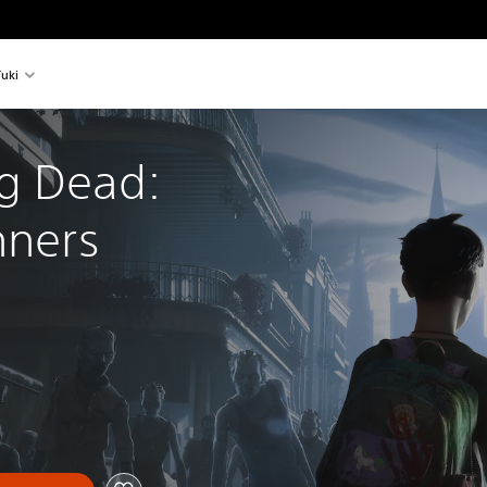
uki
g Dead: 
nners