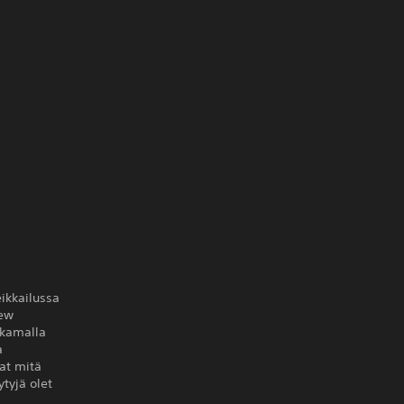
eikkailussa
New
rkamalla
a
tat mitä
ytyjä olet