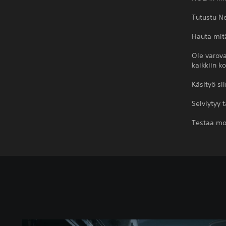
Tutustu Ne
Hauta mitä
Ole varova
kaikkiin k
Käsityö si
Selviytyy 
Testaa mora
T