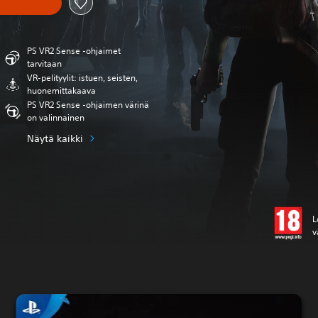
PS VR2 Sense -ohjaimet
tarvitaan
VR-pelityylit: istuen, seisten,
huonemittakaava
PS VR2 Sense -ohjaimen värinä
on valinnainen
Näytä kaikki
L
v