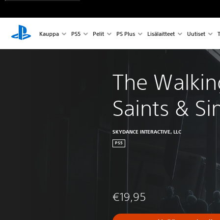
Kauppa
PS5
Pelit
PS Plus
Lisälaitteet
Uutiset
T
The Walkin
Saints & Si
SKYDANCE INTERACTIVE, LLC
PS5
€19,95