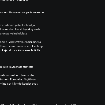
uonemittakaavassa, pelialueen on 
yStationin palveluehdot ja 
lisäehdot. Jos et hyväksy näitä 
oja on palveluehdoissa.
tiliisi yhdistetyllä ensisijaisella 
ffline-pelaaminen -asetuksella) ja 
 kirjaudut sisään samalla tilillä.
en kuin käytät tätä tuotetta.
ertainment Inc., lisensoitu 
ainment Europelle. Käyttö on 
mittaiset käyttöoikeudet ovat 