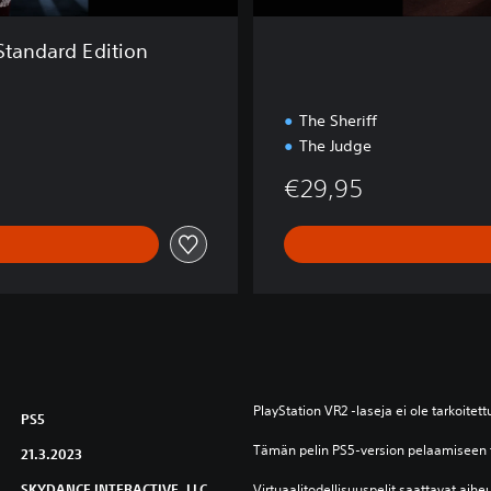
Standard Edition
The Sheriff
The Judge
€29,95
PlayStation VR2 ‑laseja ei ole tarkoitettu
PS5
Tämän pelin PS5-version pelaamiseen t
21.3.2023
SKYDANCE INTERACTIVE, LLC
Virtuaalitodellisuuspelit saattavat aiheut