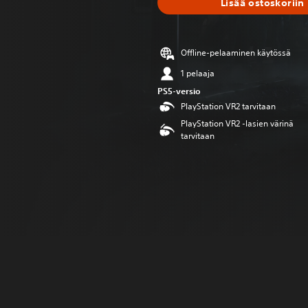
Lisää ostoskoriin
Offline-pelaaminen käytössä
1 pelaaja
PS5-versio
PlayStation VR2 tarvitaan
PlayStation VR2 -lasien värinä
tarvitaan