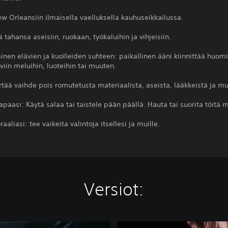
w Orleansiin ilmaisella vaelluksella kauhuseikkailussa.
 tahansa aseisiin, ruokaan, työkaluihin ja vihjeisiin.
inen elävien ja kuolleiden suhteen: paikallinen ääni kiinnittää huom
oviin meluihin, luoteihin tai muuten.
irtää vaihde pois romutetusta materiaalista, aseista, lääkkeistä ja m
tapaasi: Käytä salaa tai taistele pään päällä. Hauta tai suorita töitä m
aliasi: tee vaikeita valintoja itsellesi ja muille.
Versiot:
T