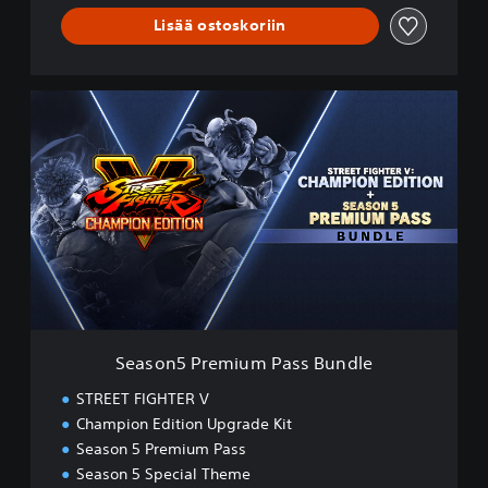
Lisää ostoskoriin
S
e
a
s
o
n
5
P
r
e
m
i
u
Season5 Premium Pass Bundle
m
P
STREET FIGHTER V
a
Champion Edition Upgrade Kit
s
Season 5 Premium Pass
s
B
Season 5 Special Theme