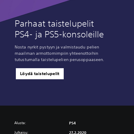
Parhaat taistelupelit
PS4- ja PS5-konsoleille
Nosta nyrkit pystyyn ja valmistaudu pelien
maailman armottomimpiin yhteenottoihin
tutustumalla taistelupelien perusoppaaseen.
Löydä taistelupelit
Alusta:
PS4
Julkaisu:
27.2.2020