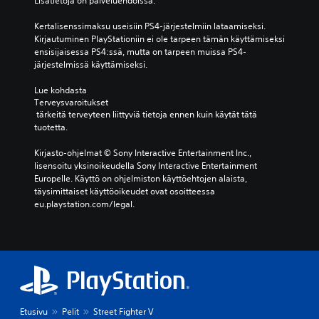
Lisätietoja on palveluehdoissa.
Kertalisenssimaksu useisiin PS4-järjestelmiin lataamiseksi. 
Kirjautuminen PlayStationiin ei ole tarpeen tämän käyttämiseksi 
ensisijaisessa PS4:ssä, mutta on tarpeen muissa PS4-
järjestelmissä käyttämiseksi.
Lue kohdasta 
Terveysvaroitukset
 tärkeitä terveyteen liittyviä tietoja ennen kuin käytät tätä 
tuotetta.
Kirjasto-ohjelmat © Sony Interactive Entertainment Inc., 
lisensoitu yksinoikeudella Sony Interactive Entertainment 
Europelle. Käyttö on ohjelmiston käyttöehtojen alaista, 
täysimittaiset käyttöoikeudet ovat osoitteessa 
eu.playstation.com/legal.
Etusivu
Pelit
Street Fighter V