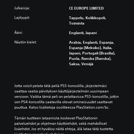
Julkaisija:
CE EUROPE LIMITED
Lajityypit:
Tappelu, Kolikkopeli,
Toiminta
Ääni:
Englanti, Japani
Näytön kielet:
Arabia, Englanti, Espanja,
Espanja (Meksiko), Italia,
Japani, Portugali (Brasilia),
Puola, Ranska (Ranska),
Saksa, Venäjä
Jotta voisit pelata tätä peliä PS5-konsolilla, järjestelmäsi 
saattaa vaatia päivityksen käyttöjärjestelmän uusimpaan 
versioon. Vaikka tämä peli on pelattavissa PS5-konsolilla, jotkin 
sen PS4-konsolilla saatavilla olevat ominaisuudet saattavat 
puuttua. Katso lisätietoja osoitteessa PlayStation.com/bc.
Tämän tuotteen lataamista koskevat PlayStationin 
palveluehdot ja ohjelman käyttöehdot, sekä mahdolliset 
lisäehdot. Jos et hyväksy näitä ehtoja, älä lataa tätä tuotetta. 