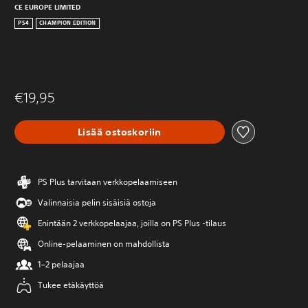
CE EUROPE LIMITED
PS4
CHAMPION EDITION
€19,95
Lisää ostoskoriin
PS Plus tarvitaan verkkopelaamiseen
Valinnaisia pelin sisäisiä ostoja
Enintään 2 verkkopelaajaa, joilla on PS Plus -tilaus
Online-pelaaminen on mahdollista
1–2 pelaajaa
Tukee etäkäyttöä