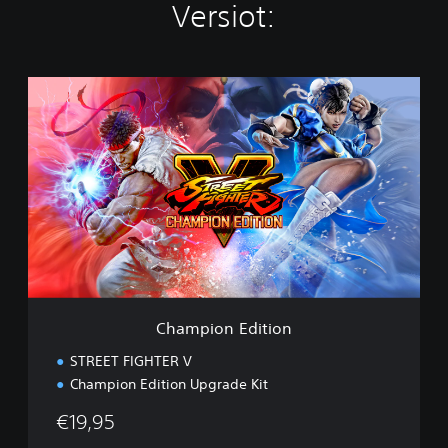
Versiot:
C
h
a
m
p
i
o
n
E
d
i
t
i
Champion Edition
o
n
STREET FIGHTER V
Champion Edition Upgrade Kit
€19,95