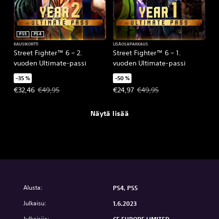
PS5
PS4
KAUSIKORTTI
LISÄOSAPAKKAUS
Street Fighter™ 6 – 2.
Street Fighter™ 6 – 1.
vuoden Ultimate-passi
vuoden Ultimate-passi
–35 %
–50 %
Tarjoushinta, €32,46. Alkuperäinen hinta, €49,95.
Tarjoushinta, €24,97. Alkuperäine
€32,46
€49,95
€24,97
€49,95
Näytä lisää
Alusta:
PS4, PS5
Julkaisu:
1.6.2023
Julkaisija: