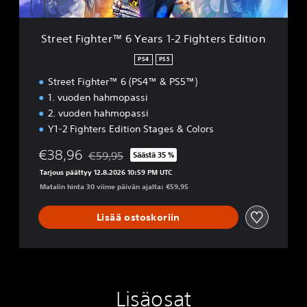
t
e
r
Street Fighter™ 6 Years 1-2 Fighters Edition
™
6
PS4
PS5
Y
Street Fighter™ 6 (PS4™ & PS5™)
e
a
1. vuoden hahmopassi
r
2. vuoden hahmopassi
s
Y1-2 Fighters Edition Stages & Colors
1
-
€38,96
€59,95
Säästä 35 %
2
Alennettu alkuperäisestä hinnasta €59,95
F
Tarjous päättyy 12.8.2026 10:59 PM UTC
i
Matalin hinta 30 viime päivän ajalta: €59,95
g
h
Lisää ostoskoriin
t
e
r
s
E
d
Lisäosat
i