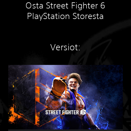
Osta Street Fighter 6
PlayStation Storesta
Versiot:
S
t
a
n
d
a
r
d
E
d
i
t