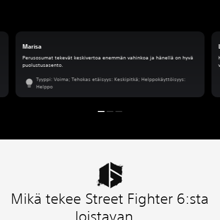
Marisa
Perusosumat tekevät keskivertoa enemmän vahinkoa ja hänellä on hyvä
puolustusasento.
Tyyppi: Voima; Tehokas etäisyys: Keskipitkä; Helppokäyttöisyys:
Helppo
Mikä tekee Street Fighter 6:sta
loistavan...