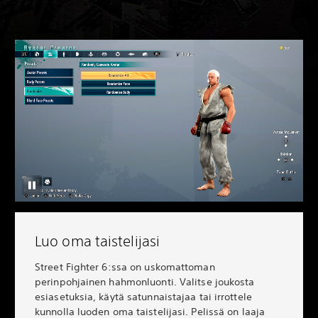
Luo oma taistelijasi
Street Fighter 6:ssa on uskomattoman
perinpohjainen hahmonluonti. Valitse joukosta
esiasetuksia, käytä satunnaistajaa tai irrottele
kunnolla luoden oma taistelijasi. Pelissä on laaja