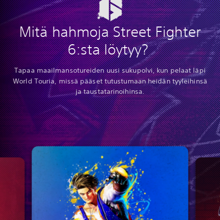
Mitä hahmoja Street Fighter
6:sta löytyy?
Tapaa maailmansotureiden uusi sukupolvi, kun pelaat läpi
World Touria, missä pääset tutustumaan heidän tyyleihinsä
ja taustatarinoihinsa.