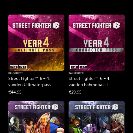
t
i
o
n
PS5
PS4
PS5
PS4
KAUSIKORTTI
KAUSIKORTTI
Street Fighter™ 6 – 4.
Street Fighter™ 6 – 4.
vuoden Ultimate-passi
vuoden hahmopassi
€44,95
€29,95