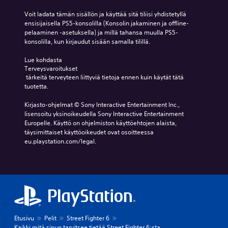
Voit ladata tämän sisällön ja käyttää sitä tiliisi yhdistetyllä 
ensisijaisella PS5-konsolilla (Konsolin jakaminen ja offline-
pelaaminen -asetuksella) ja millä tahansa muulla PS5-
konsolilla, kun kirjaudut sisään samalla tilillä.
Lue kohdasta 
Terveysvaroitukset
 tärkeitä terveyteen liittyviä tietoja ennen kuin käytät tätä 
tuotetta.
Kirjasto-ohjelmat © Sony Interactive Entertainment Inc., 
lisensoitu yksinoikeudella Sony Interactive Entertainment 
Europelle. Käyttö on ohjelmiston käyttöehtojen alaista, 
täysimittaiset käyttöoikeudet ovat osoitteessa 
eu.playstation.com/legal.
Etusivu
Pelit
Street Fighter 6
Kaikki mitä sinun tarvitsee tietää Street Fighter 6:sta