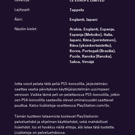
CE EUROPE LIMITED
Lajityypit:
Tappelu
Ääni:
Englanti, Japani
Näytön kielet:
Arabia, Englanti, Espanja,
Espanja (Meksiko), Italia,
Japani, Kiina (perinteinen),
Kiina (yksinkertaistettu),
Korea, Portugali (Brasilia),
Puola, Ranska (Ranska),
Saksa, Venäjä
Jotta voisit pelata tätä peliä PS5-konsolilla, järjestelmäsi 
saattaa vaatia päivityksen käyttöjärjestelmän uusimpaan 
versioon. Vaikka tämä peli on pelattavissa PS5-konsolilla, jotkin 
sen PS4-konsolilla saatavilla olevat ominaisuudet saattavat 
puuttua. Katso lisätietoja osoitteessa PlayStation.com/bc.
Tämän tuotteen lataamista koskevat PlayStationin 
palveluehdot ja ohjelman käyttöehdot, sekä mahdolliset 
lisäehdot. Jos et hyväksy näitä ehtoja, älä lataa tätä tuotetta. 
Lisätietoja on palveluehdoissa.