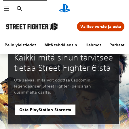
Haku
Valitse versio ja osta
Pelin yleistiedot
Mitä tehdä ensin
Hahmot
Parhaat h
Oppaat ja artikkelit
Kaikki mitä sinun tarvitsee
tietää Street Fighter 6:sta
Ota selvää, mitä voit odottaa Capcomin
legendaarisen Street Fighter -pelisarjan
uusimmalta osalta.
Osta PlayStation Storesta