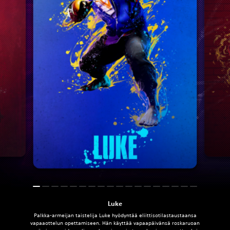
Luke
Palkka-armeijan taistelija Luke hyödyntää eliittisotilastaustaansa
vapaaottelun opettamiseen. Hän käyttää vapaapäivänsä roskaruoan