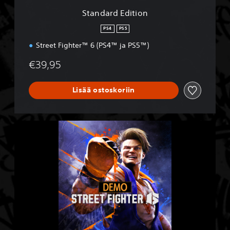
i
Standard Edition
o
n
PS4
PS5
Street Fighter™ 6 (PS4™ ja PS5™)
€39,95
Lisää ostoskoriin
S
t
r
e
e
t
F
i
g
h
t