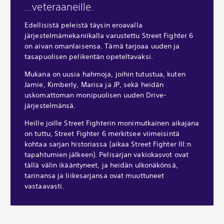
...veteraaneille.
Edellisistä peleistä täysin eroavalla
järjestelmämekaniikalla varustettu Street Fighter 6
on aivan omanlaisensa. Tämä tarjoaa uuden ja
tasapuolisen pelikentän opeteltavaksi.
Mukana on uusia hahmoja, joihin tutustua, kuten
Jamie, Kimberly, Marisa ja JP, sekä heidän
uskomattoman monipuolisen uuden Drive-
järjestelmänsä.
Heille joille Street Fighterin monimutkainen aikajana
on tuttu, Street Fighter 6 merkitsee viimeisintä
kohtaa sarjan historiassa (aikaa Street Fighter III:n
tapahtumien jälkeen). Pelisarjan vakiokasvot ovat
tällä välin ikääntyneet, ja heidän ulkonäkönsä,
tarinansa ja liikesarjansa ovat muuttuneet
vastaavasti.