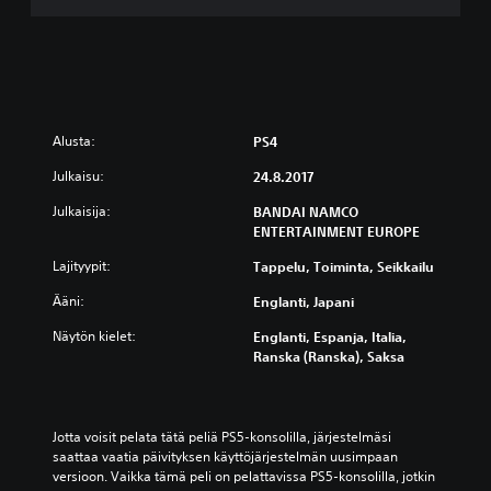
a
t
e
N
i
n
j
Alusta:
PS4
a
S
Julkaisu:
24.8.2017
T
Julkaisija:
BANDAI NAMCO
O
ENTERTAINMENT EUROPE
R
M
Lajityypit:
Tappelu, Toiminta, Seikkailu
L
e
Ääni:
Englanti, Japani
g
Näytön kielet:
Englanti, Espanja, Italia,
a
Ranska (Ranska), Saksa
c
y
Jotta voisit pelata tätä peliä PS5-konsolilla, järjestelmäsi 
saattaa vaatia päivityksen käyttöjärjestelmän uusimpaan 
versioon. Vaikka tämä peli on pelattavissa PS5-konsolilla, jotkin 