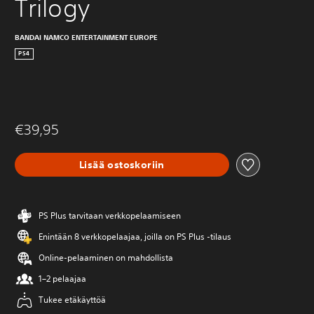
Trilogy
BANDAI NAMCO ENTERTAINMENT EUROPE
PS4
€39,95
Lisää ostoskoriin
PS Plus tarvitaan verkkopelaamiseen
Enintään 8 verkkopelaajaa, joilla on PS Plus -tilaus
Online-pelaaminen on mahdollista
1–2 pelaajaa
Tukee etäkäyttöä