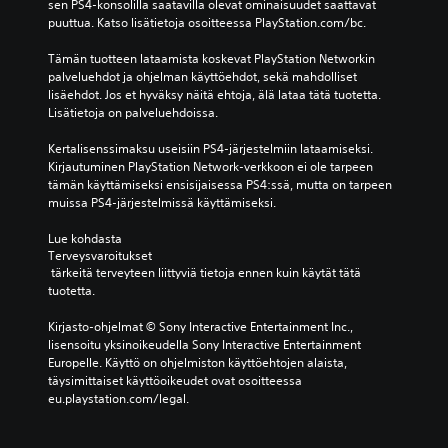
sen PS4-konsolilla saatavilla olevat ominaisuudet saattavat 
puuttua. Katso lisätietoja osoitteessa PlayStation.com/bc.
Tämän tuotteen lataamista koskevat PlayStation Networkin 
palveluehdot ja ohjelman käyttöehdot, sekä mahdolliset 
lisäehdot. Jos et hyväksy näitä ehtoja, älä lataa tätä tuotetta. 
Lisätietoja on palveluehdoissa.
Kertalisenssimaksu useisiin PS4-järjestelmiin lataamiseksi. 
Kirjautuminen PlayStation Network-verkkoon ei ole tarpeen 
tämän käyttämiseksi ensisijaisessa PS4:ssä, mutta on tarpeen 
muissa PS4-järjestelmissä käyttämiseksi.
Lue kohdasta 
Terveysvaroitukset
 tärkeitä terveyteen liittyviä tietoja ennen kuin käytät tätä 
tuotetta.
Kirjasto-ohjelmat © Sony Interactive Entertainment Inc., 
lisensoitu yksinoikeudella Sony Interactive Entertainment 
Europelle. Käyttö on ohjelmiston käyttöehtojen alaista, 
täysimittaiset käyttöoikeudet ovat osoitteessa 
eu.playstation.com/legal.