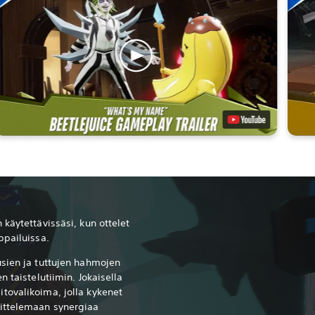
käytettävissäsi, kun ottelet
ppailuissa.
sien ja tuttujen hahmojen
 taistelutiimin. Jokaisella
tovalikoima, jolla kykenet
ittelemaan synergiaa