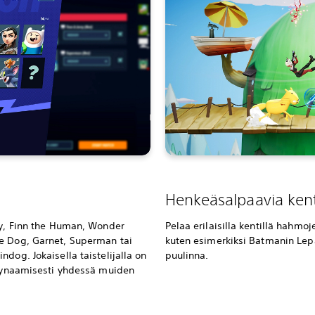
Henkeäsalpaavia kent
ry, Finn the Human, Wonder
Pelaa erilaisilla kentillä hahmo
e Dog, Garnet, Superman tai
kuten esimerkiksi Batmanin Lepa
dog. Jokaisella taistelijalla on
puulinna.
 dynaamisesti yhdessä muiden