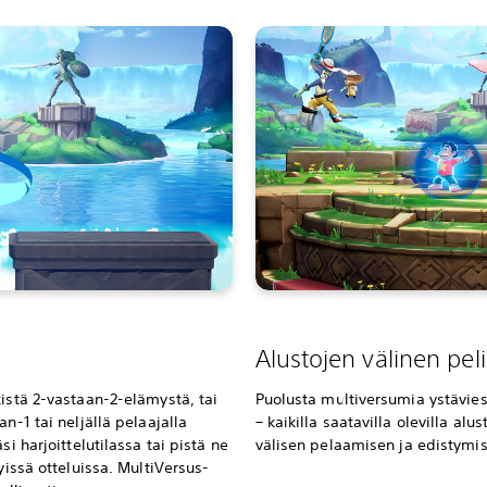
Alustojen välinen peli
kistä 2-vastaan-2-elämystä, tai
Puolusta multiversumia ystävies
n-1 tai neljällä pelaajalla
– kaikilla saatavilla olevilla alu
si harjoittelutilassa tai pistä ne
välisen pelaamisen ja edistymis
yissä otteluissa. MultiVersus-