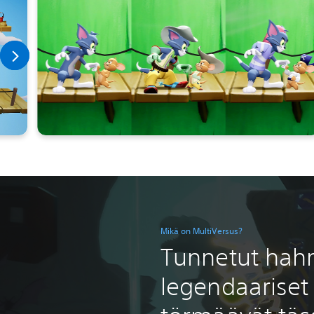
Mikä on MultiVersus?
Tunnetut hah
legendaarise