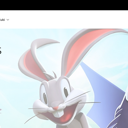
uki
s