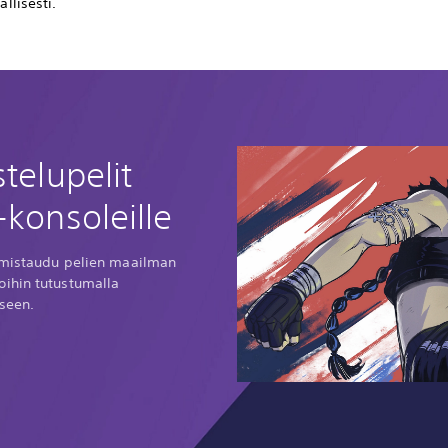
allisesti.
telupelit
-konsoleille
almistaudu pelien maailman
ihin tutustumalla
seen.