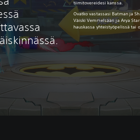
sä
tiimitovereidesi kanssa.
essä
Ovatko vastassasi Batman ja Sha
Väiski Vemmelsääri ja Arya Stark
ttavassa
hauskassa yhteistyöpelissä tai o
äiskinnässä.