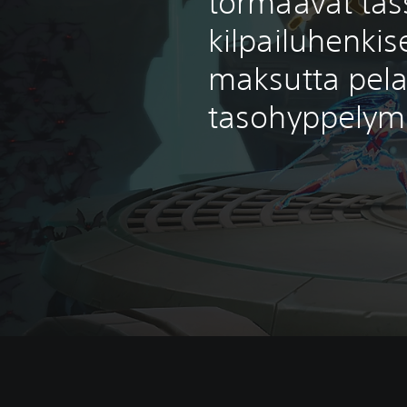
törmäävät täs
kilpailuhenkis
maksutta pela
tasohyppelym