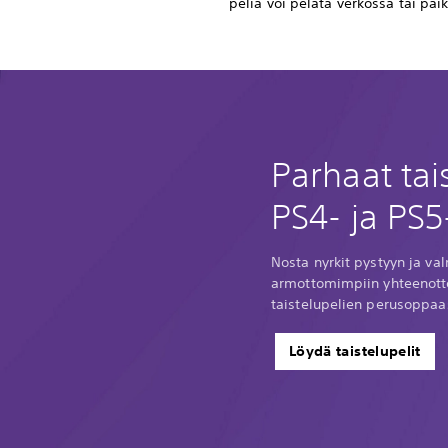
peliä voi pelata verkossa tai paik
Parhaat tais
PS4- ja PS5
Nosta nyrkit pystyyn ja v
armottomimpiin yhteenotto
taistelupelien perusoppaa
Löydä taistelupelit