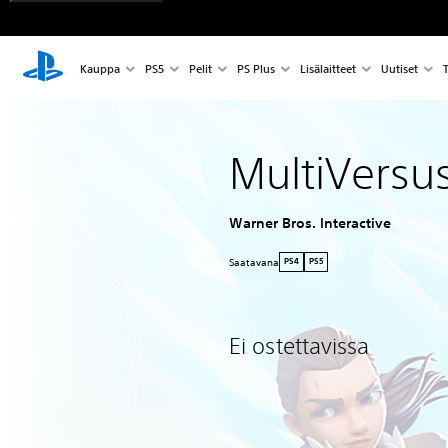
Kauppa
PS5
Pelit
PS Plus
Lisälaitteet
Uutiset
T
MultiVersu
Warner Bros. Interactive
Saatavana
PS4
PS5
Ei ostettavissa