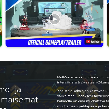
MultiVersusissa multiversumi on 
intensiivisissä 2-vastaan-2-kam
mot ja
Yhdistele koko ajan kasvavaa uu
valikoimaa luodaksesi täydellisen
t maisemat
hahmolla on oma muokattava tai
muuttamaan pelitapaasi ja tavo