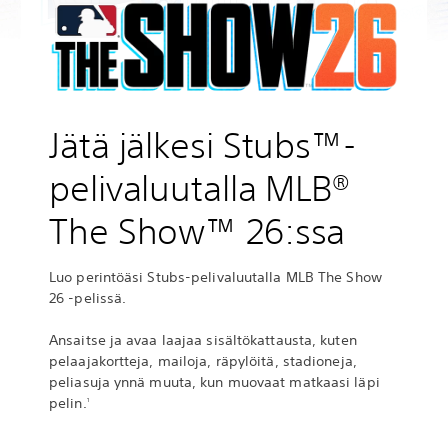
Jätä jälkesi Stubs™-
pelivaluutalla MLB®
The Show™ 26:ssa
Luo perintöäsi Stubs-pelivaluutalla MLB The Show
26 -pelissä.
Ansaitse ja avaa laajaa sisältökattausta, kuten
pelaajakortteja, mailoja, räpylöitä, stadioneja,
peliasuja ynnä muuta, kun muovaat matkaasi läpi
pelin.
1