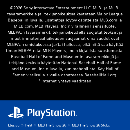
©2026 Sony Interactive Entertainment LLC. MLB- ja MiLB-
tavaramerkkejä ja -tekijänoikeuksia käytetään Major League
Baseballin luvalla. Lisätietoja löytyy osoitteista MLB.com ja
MiLB.com. MLB Players, Inc:n virallinen lisenssituote.
MLBPA:n tavaramerkit, tekijänoikeudella suojatut teokset ja
muut immateriaalioikeuden suojaamat omaisuudet ovat
MLBPA:n omistuksessa ja/tai hallussa, eikä niitä saa käyttää
ilman MLBPA:n tai MLB Players, Inc:n kirjallista suostumusta.
Baseball Hall of Fame and Museumin tavaramerkkejä ja
tekijänoikeuksia käytetään National Baseball Hall of Fame
and Museum, Inc:n luvalla, kun mahdollista. Käy Hall of
Famen virallisilla sivuilla osoitteessa BaseballHall.org.
¹ Internet-yhteys vaaditaan
Etusivu
Pelit
MLB The Show 26
MLB The Show 26 Stubs