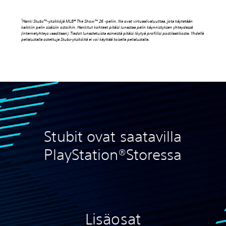
1
Hanki Stubs™-yksikköjä MLB® The Show™ 26 -peliin. Ne ovat virtuaalivaluuttaa, jota käytetään
kaikkiin pelin sisäisiin ostoihin. Hankitut kohteet pitäisi lunastaa pelin käynnistyksen yhteydessä
(internetyhteys vaaditaan). Tiedot lunastetuista esineistä pitäisi löytyä profiilisi postilaatikosta. Yhdellä
pelialustalla ostettuja Stubs-yksiköitä ei voi käyttää toisella pelialustalla.
Stubit ovat saatavilla
PlayStation®Storessa
Lisäosat