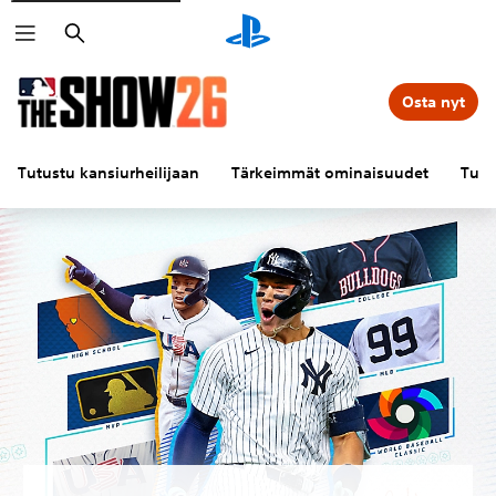
Haku
Osta nyt
Tutustu kansiurheilijaan
Tärkeimmät ominaisuudet
Tuor