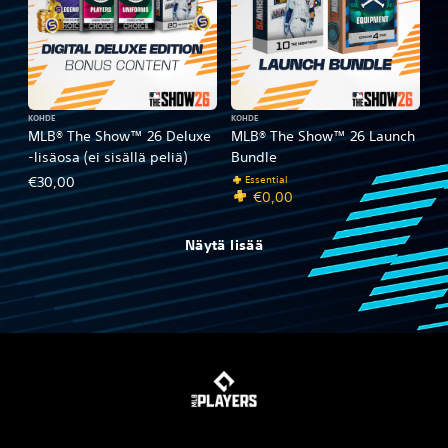
KOHDE
KOHDE
MLB® The Show™ 26 Deluxe
MLB® The Show™ 26 Launch
‑lisäosa (ei sisällä peliä)
Bundle
Essential
€30,00
€0,00
Näytä lisää