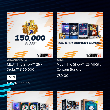
VIRTUAALIVALUUTTA
KOHDE
MLB® The Show™ 26 –
MLB® The Show™ 26 All-Star
Stubs™ (150 000)
Content Bundle
€30,00
–50 %
Tarjoushinta, €49,97. Alkuperäinen hinta, €99,95.
€49,97
€99,95