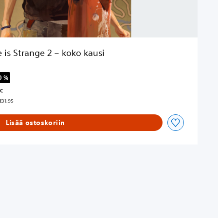
e is Strange 2 – koko kausi
0 %
äisestä hinnasta €31,95
TC
€31,95
Lisää ostoskoriin