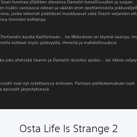
 Sean huomaa yllättäen olevansa Danielin turvallisuuden ja suojan
n lisäksi vastuussa oikean ja väärän eron opettamisesta pikkuveljel
anina, jonka tekemät päätökset muokkaavat sekä Diazin veljesten et
nsa ihmisten kohtaloja.
 Portlandin kautta Kaliforniaan... tie Meksikoon on täynnä vaaroja, m
rella kohtaat myös ystävyyttä, ihmeitä ja mahdollisuuksia.
 joko yhdistää Seanin ja Danielin ikuisiksi ajoiksi... tai rikkoo velje
pisodit ovat nyt ostettavissa erikseen. Parhaan pelikokemuksen saat
 episodit järjestyksessä.
Osta Life Is Strange 2