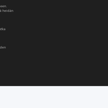
leen.
tä heidän
utka
yden