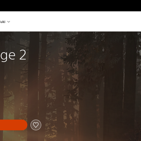
uki
nge 2