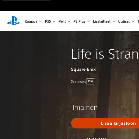
Kauppa
PS5
Pelit
PS Plus
Lisälaitteet
Uutiset
T
Life is Stra
Square Enix
Saatavana
PS4
Ilmainen
Lisää kirjastoon