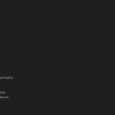
arinalla.
toa.
tuksen