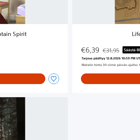
2
–
k
o
k
ain Spirit
Lif
o
k
€6,39
a
€31,95
Säästä 8
Alennettu alkuper
u
Tarjous päättyy 12.8.2026 10:59 PM U
s
Matalin hinta 30 viime päivän ajalta: 
i