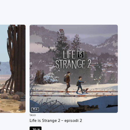
PS4
TASO
Life is Strange 2 – episodi 2
–70 %