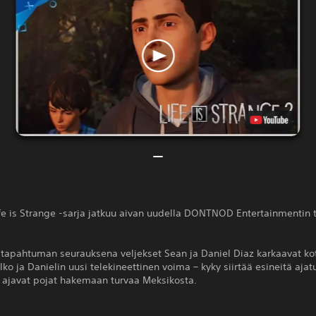
ife is Strange -sarja jatkuu aivan uudella DONTNOD Entertainmentin t
 tapahtuman seurauksena veljekset Sean ja Daniel Diaz karkaavat ko
elko ja Danielin uusi telekineettinen voima – kyky siirtää esineitä aja
– ajavat pojat hakemaan turvaa Meksikosta.