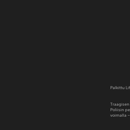
Palkittu L
Traagisen
Poliisin p
voimalla 