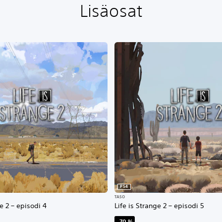
Lisäosat
PS4
TASO
e 2 – episodi 4
Life is Strange 2 – episodi 5
–70 %