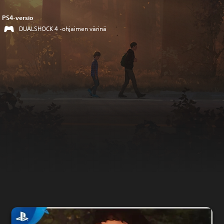
PS4-versio
DUALSHOCK 4 -ohjaimen värinä