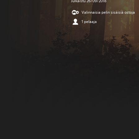
Julkaistu 26/09/2018
Valinnaisia pelin sisäisiä ostoja
1 pelaaja