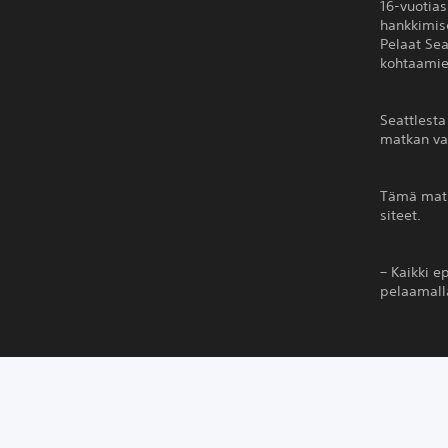
16-vuotias
hankkimise
Pelaat Se
kohtaamie
Seattlesta
matkan var
Tämä matka
siteet.
– Kaikki e
pelaamalla