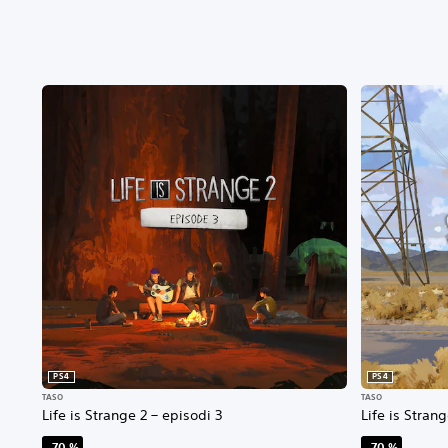
PS4
PS4
TASO
TASO
Life is Strange 2 – episodi 3
Life is Strang
–70 %
–70 %