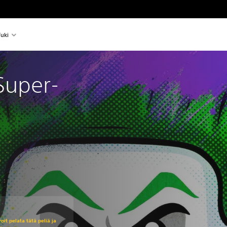
uki
Super-
eräisestä hinnasta €59,95
voit pelata tätä peliä ja