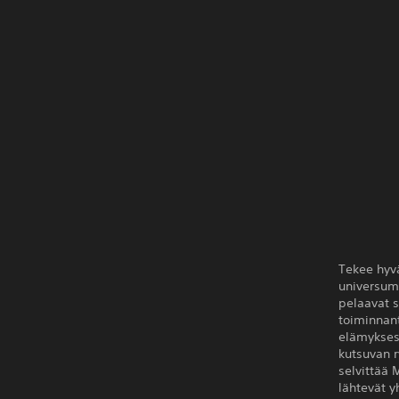
Tekee hyv
universumi
pelaavat s
toiminnan
elämyksess
kutsuvan r
selvittää 
lähtevät y