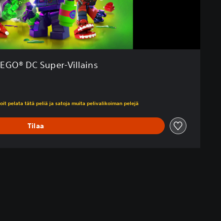
LEGO® DC Super-Villains
eräisestä hinnasta €59,95
voit pelata tätä peliä ja satoja muita pelivalikoiman pelejä
Tilaa