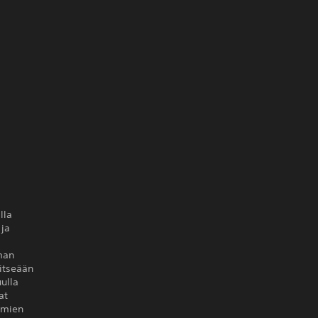
lla
 ja
man
 itseään
ulla
at
omien