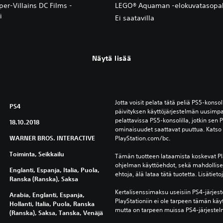
er-Villains DC Films -
LEGO® Aquaman -elokuvatasopak
i
Ei saatavilla
Näytä lisää
Jotta voisit pelata tätä peliä PS5-konsoli
PS4
päivityksen käyttöjärjestelmän uusimpa
pelattavissa PS5-konsolilla, jotkin sen P
18.10.2018
ominaisuudet saattavat puuttua. Katso l
WARNER BROS. INTERACTIVE
PlayStation.com/bc.
Toiminta, Seikkailu
Tämän tuotteen lataamista koskevat Pla
ohjelman käyttöehdot, sekä mahdolliset 
Englanti, Espanja, Italia, Puola,
ehtoja, älä lataa tätä tuotetta. Lisätiet
Ranska (Ranska), Saksa
Kertalisenssimaksu useisiin PS4-järjest
Arabia, Englanti, Espanja,
PlayStationiin ei ole tarpeen tämän käy
Hollanti, Italia, Puola, Ranska
mutta on tarpeen muissa PS4-järjestel
(Ranska), Saksa, Tanska, Venäjä