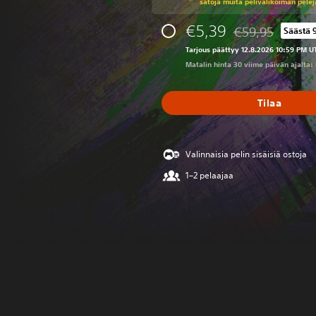
satoja muita pelivalikoiman pelej
€5,39
€59,95
Säästä 
Alennettu alkuper
Tarjous päättyy 12.8.2026 10:59 PM U
Matalin hinta 30 viime päivän ajalta:
Tilaa
Valinnaisia pelin sisäisiä ostoja
1–2 pelaajaa