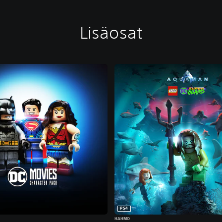
Lisäosat
PS4
HAHMO