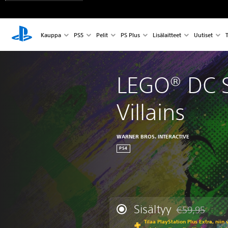
Kauppa
PS5
Pelit
PS Plus
Lisälaitteet
Uutiset
T
LEGO® DC 
Villains
WARNER BROS. INTERACTIVE
PS4
Sisältyy
€59,95
Alennettu alkup
Tilaa PlayStation Plus Extra, niin 