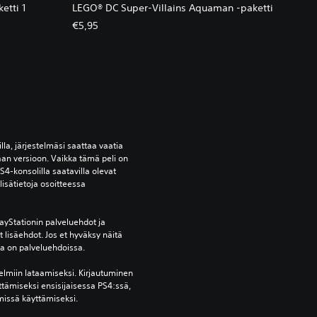
etti 1
LEGO® DC Super-Villains Aquaman -paketti
€5,95
lla, järjestelmäsi saattaa vaatia 
an versioon. Vaikka tämä peli on 
S4-konsolilla saatavilla olevat 
isätietoja osoitteessa 
yStationin palveluehdot ja 
lisäehdot. Jos et hyväksy näitä 
oja on palveluehdoissa.
elmiin lataamiseksi. Kirjautuminen 
ttämiseksi ensisijaisessa PS4:ssä, 
missä käyttämiseksi.