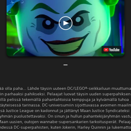
ää olla paha… Lähde täysin uuteen DC/LEGO®-seikkailuun muuttuma
n parhaaksi pahikseksi. Pelaajat luovat täysin uuden superpahiksen
illä pelissä tekemällä pahantahtoisia temppuja ja kylvämällä tuhoa
täyteisessä tarinassa. DC-universumiin sijoittuvassa avoimen maail
ä Justice League on kadonnut ja jättänyt Maan Justice Syndicateksi
yhmän puolustettavaksi. On sinun ja hullun pahantekijäryhmän vastu
Maan uusien, outojen wannabe-supersankarien tarkoitusperät. Pelaaj
hdessä DC-superpahisten, kuten Jokerin, Harley Quinnin ja lukematt