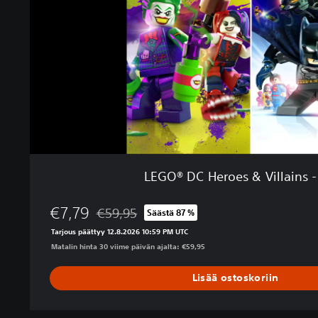
C
n
H
e
r
o
e
s
&
V
i
l
l
LEGO® DC Heroes & Villains -
a
i
€7,79
n
€59,95
Säästä 87 %
Alennettu alkuperäisestä hinnasta €59,95
s
Tarjous päättyy 12.8.2026 10:59 PM UTC
-
Matalin hinta 30 viime päivän ajalta: €59,95
p
a
Lisää ostoskoriin
k
e
t