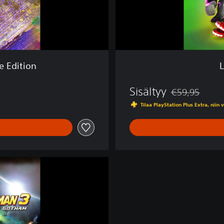
-
V
i
l
l
a
e Edition
i
n
Sisältyy
s
€59,95
Alennettu alkup
Tilaa PlayStation Plus Extra, niin 