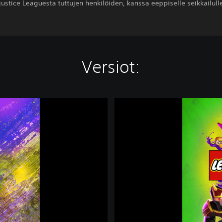
ustice Leaguesta tuttujen henkilöiden, kanssa eeppiselle seikkailull
Versiot:
L
E
G
O
®
D
C
S
u
p
e
r