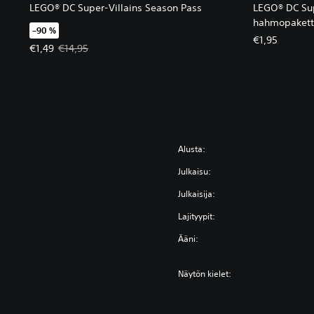
LEGO® DC Super-Villains Season Pass
LEGO® DC Sup
hahmopakett
–90 %
€1,95
Tarjoushinta, €1,49. Alkuperäinen hinta, €14,95.
€1,49
€14,95
Alusta:
Julkaisu:
Julkaisija:
Lajityypit:
Ääni:
Näytön kielet: