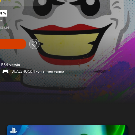
ä
91 %
äisestä hinnasta €59,95
TC
 €59,95
PS4-versio
DUALSHOCK 4 -ohjaimen värinä