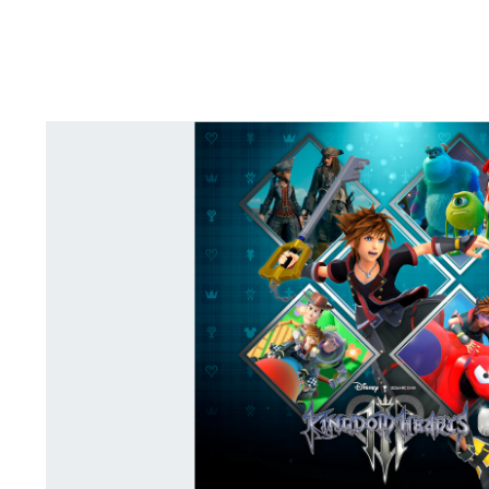
K
I
N
G
D
O
M
H
E
A
R
T
S
I
I
I