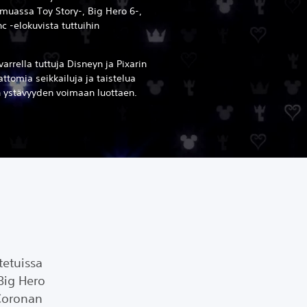
 muassa Toy Story-, Big Hero 6-,
nc -elokuvista tuttuihin
rrella tuttuja Disneyn ja Pixarin
tomia seikkailuja ja taistelua
 ystävyyden voimaan luottaen.
tetuissa
Big Hero
 Coronan