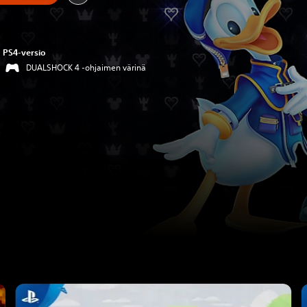
PS4-versio
DUALSHOCK 4 -ohjaimen värinä