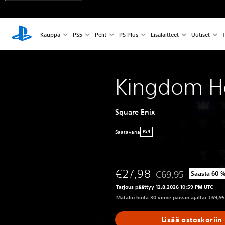
Kauppa
PS5
Pelit
PS Plus
Lisälaitteet
Uutiset
T
Kingdom Hea
Square Enix
Saatavana
PS4
€27,98
€69,95
Säästä 60 
Alennettu alkuperäis
Tarjous päättyy 12.8.2026 10:59 PM UTC
Matalin hinta 30 viime päivän ajalta: €69,95
Lisää ostoskoriin