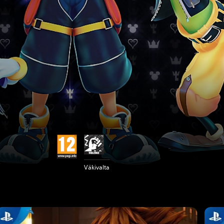
Väkivalta