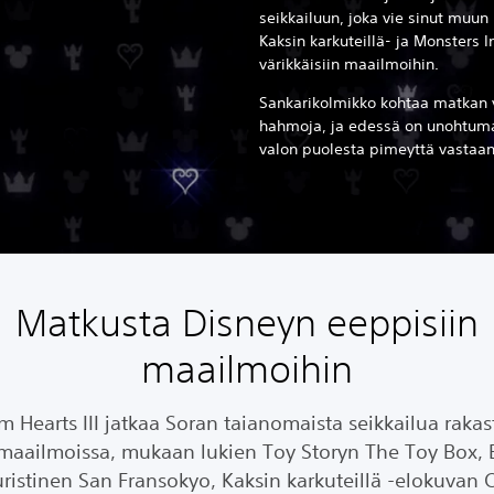
seikkailuun, joka vie sinut muun
Kaksin karkuteillä- ja Monsters I
värikkäisiin maailmoihin.
Sankarikolmikko kohtaa matkan va
hahmoja, ja edessä on unohtumat
valon puolesta pimeyttä vastaan
Matkusta Disneyn eeppisiin
maailmoihin
 Hearts III jatkaa Soran taianomaista seikkailua rakas
maailmoissa, mukaan lukien Toy Storyn The Toy Box, 
uristinen San Fransokyo, Kaksin karkuteillä -elokuvan