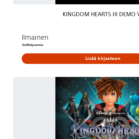
D
E
KINGDOM HEARTS III DEMO V
M
O
V
e
Ilmainen
r
Esittelyversio
s
i
Lisää kirjastoon
o
n
K
I
N
G
D
O
M
H
E
A