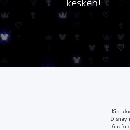
kesken!
Kingdom
Disney-
6:n fut