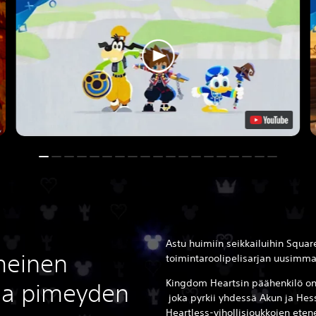
Astu huimiin seikkailuihin Squar
meinen
toimintaroolipelisarjan uusimm
Kingdom Heartsin päähenkilö on
 ja pimeyden
joka pyrkii yhdessä Akun ja He
Heartless-vihollisjoukkojen ete