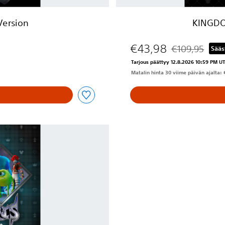
-
I
ersion
KINGDO
n
-
€43,98
O
€109,95
Sääs
Alennettu alkup
n
Tarjous päättyy 12.8.2026 10:59 PM U
e
Matalin hinta 30 viime päivän ajalta: 
-
p
a
k
e
t
i
n