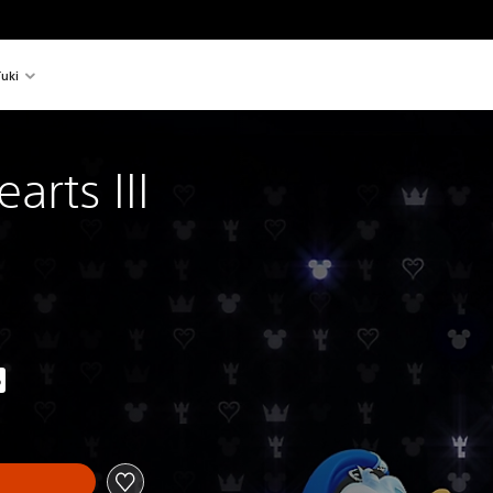
uki
rts III
%
estä hinnasta €69,95