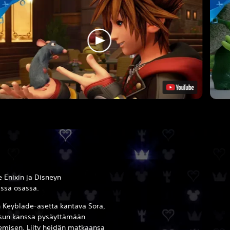
e Enixin ja Disneyn
assa osassa.
 Keyblade-asetta kantava Sora,
ssun kanssa pysäyttämään
nemisen. Liity heidän matkaansa