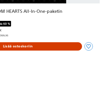
M HEARTS All-In-One-paketin
tä 60 %
eräisestä hinnasta €109,95
TC
€109,95
Lisää ostoskoriin