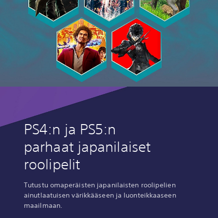
i
v
e
A
g
e
™
-
D
e
f
i
n
i
PS4:n ja PS5:n
t
i
parhaat japanilaiset
v
e
roolipelit
E
d
Tutustu omaperäisten japanilaisten roolipelien
i
ainutlaatuisen värikkääseen ja luonteikkaaseen
t
maailmaan.
i
o