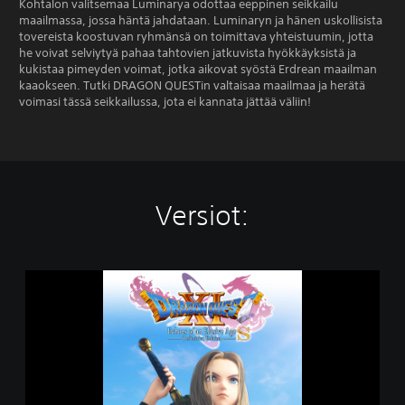
Kohtalon valitsemaa Luminarya odottaa eeppinen seikkailu
maailmassa, jossa häntä jahdataan. Luminaryn ja hänen uskollisista
tovereista koostuvan ryhmänsä on toimittava yhteistuumin, jotta
he voivat selviytyä pahaa tahtovien jatkuvista hyökkäyksistä ja
kukistaa pimeyden voimat, jotka aikovat syöstä Erdrean maailman
kaaokseen. Tutki DRAGON QUESTin valtaisaa maailmaa ja herätä
voimasi tässä seikkailussa, jota ei kannata jättää väliin!
Versiot:
D
R
A
G
O
N
Q
U