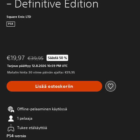
– Definitive Edition
Square Enix LTD
PS4
€19,97
€39,95
Säästä 50 %
Alennettu alkuperäisestä hinnasta €39,95
Tarjous päättyy 12.8.2026 10:59 PM UTC
Matalin hinta 30 viime päivän ajalta: €39,95
Lisää ostoskoriin
Offline-pelaaminen käytössä
1 pelaaja
Tukee etäkäyttöä
PS4-versio