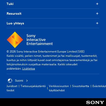
Tuki
Resurssit
Luo yhteys
© 2026 Sony Interactive Entertainment Europe Limited (SIEE)
Kaikki sisältö, pelien nimet, tuotenimet ja/tai mallisuojat, tuotemerkit,
kuvitus ja niihin liittyvät kuvat ovat omistajiensa tavaramerkkejä ja/tai
tekijänoikeuksin suojattua materiaalia. Kaikki oikeudet
pidätetään.
Lisätietoa
Suomi
Juridiset
Tietosuojakäytäntö
Verkkosivuston
Sivustokartta
Evästekäy
tiedot
käyttöehdot