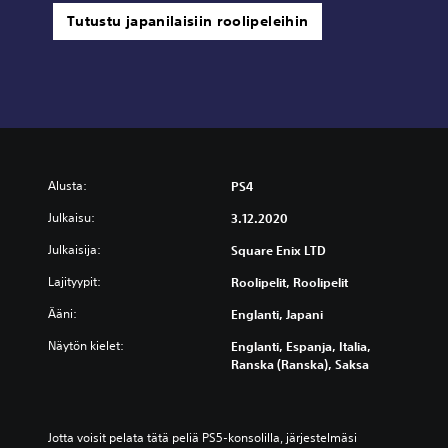
n
Tutustu japanilaisiin roolipeleihin
D
E
M
O
Alusta:
PS4
Julkaisu:
3.12.2020
Julkaisija:
Square Enix LTD
Lajityypit:
Roolipelit, Roolipelit
Ääni:
Englanti, Japani
Näytön kielet:
Englanti, Espanja, Italia,
Ranska (Ranska), Saksa
Jotta voisit pelata tätä peliä PS5-konsolilla, järjestelmäsi 