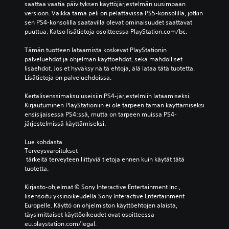
saattaa vaatia päivityksen käyttöjärjestelmän uusimpaan 
versioon. Vaikka tämä peli on pelattavissa PS5-konsolilla, jotkin 
sen PS4-konsolilla saatavilla olevat ominaisuudet saattavat 
puuttua. Katso lisätietoja osoitteessa PlayStation.com/bc.
Tämän tuotteen lataamista koskevat PlayStationin 
palveluehdot ja ohjelman käyttöehdot, sekä mahdolliset 
lisäehdot. Jos et hyväksy näitä ehtoja, älä lataa tätä tuotetta. 
Lisätietoja on palveluehdoissa.
Kertalisenssimaksu useisiin PS4-järjestelmiin lataamiseksi. 
Kirjautuminen PlayStationiin ei ole tarpeen tämän käyttämiseksi 
ensisijaisessa PS4:ssä, mutta on tarpeen muissa PS4-
järjestelmissä käyttämiseksi.
Lue kohdasta 
Terveysvaroitukset
 tärkeitä terveyteen liittyviä tietoja ennen kuin käytät tätä 
tuotetta.
Kirjasto-ohjelmat © Sony Interactive Entertainment Inc., 
lisensoitu yksinoikeudella Sony Interactive Entertainment 
Europelle. Käyttö on ohjelmiston käyttöehtojen alaista, 
täysimittaiset käyttöoikeudet ovat osoitteessa 
eu.playstation.com/legal.