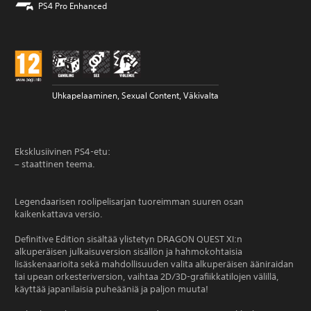
PS4 Pro Enhanced
Uhkapelaaminen, Sexual Content, Väkivalta
Eksklusiivinen PS4-etu:
– staattinen teema.
Legendaarisen roolipelisarjan tuoreimman suuren osan
kaikenkattava versio.
Definitive Edition sisältää ylistetyn DRAGON QUEST XI:n
alkuperäisen julkaisuversion sisällön ja hahmokohtaisia
lisäskenaarioita sekä mahdollisuuden valita alkuperäisen ääniraidan
tai upean orkesteriversion, vaihtaa 2D/3D-grafiikkatilojen välillä,
käyttää japanilaisia puheääniä ja paljon muuta!