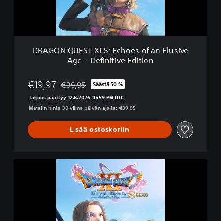
E
S
T
X
I
DRAGON QUEST XI S: Echoes of an Elusive
S
Age – Definitive Edition
:
E
c
€19,97
€39,95
Säästä 50 %
Alennettu alkuperäisestä hinnasta €39,95
h
Tarjous päättyy 12.8.2026 10:59 PM UTC
o
Matalin hinta 30 viime päivän ajalta: €39,95
e
s
o
Lisää ostoskoriin
f
a
n
D
E
R
l
A
u
G
s
O
i
N
v
Q