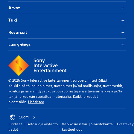
Arvot
Tuki
Resurssit
Luo yhteys
© 2026 Sony Interactive Entertainment Europe Limited (SIEE)
Kaikki sisältö, pelien nimet, tuotenimet ja/tai mallisuojat, tuotemerkit,
kuvitus ja niihin liittyvät kuvat ovat omistajiensa tavaramerkkejä ja/tai
tekijänoikeuksin suojattua materiaalia. Kaikki oikeudet
pidätetään.
Lisätietoa
Suomi
Juridiset
Tietosuojakäytäntö
Verkkosivuston
Sivustokartta
Evästekäy
tiedot
käyttöehdot