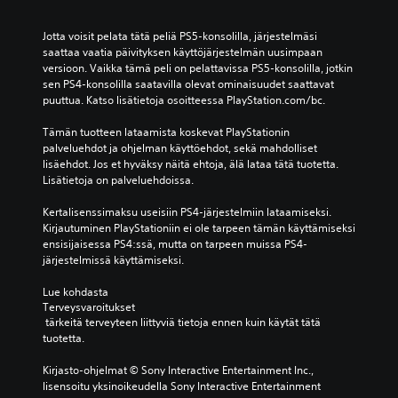
Jotta voisit pelata tätä peliä PS5-konsolilla, järjestelmäsi 
saattaa vaatia päivityksen käyttöjärjestelmän uusimpaan 
versioon. Vaikka tämä peli on pelattavissa PS5-konsolilla, jotkin 
sen PS4-konsolilla saatavilla olevat ominaisuudet saattavat 
puuttua. Katso lisätietoja osoitteessa PlayStation.com/bc.
Tämän tuotteen lataamista koskevat PlayStationin 
palveluehdot ja ohjelman käyttöehdot, sekä mahdolliset 
lisäehdot. Jos et hyväksy näitä ehtoja, älä lataa tätä tuotetta. 
Lisätietoja on palveluehdoissa.
Kertalisenssimaksu useisiin PS4-järjestelmiin lataamiseksi. 
Kirjautuminen PlayStationiin ei ole tarpeen tämän käyttämiseksi 
ensisijaisessa PS4:ssä, mutta on tarpeen muissa PS4-
järjestelmissä käyttämiseksi.
Lue kohdasta 
Terveysvaroitukset
 tärkeitä terveyteen liittyviä tietoja ennen kuin käytät tätä 
tuotetta.
Kirjasto-ohjelmat © Sony Interactive Entertainment Inc., 
lisensoitu yksinoikeudella Sony Interactive Entertainment 