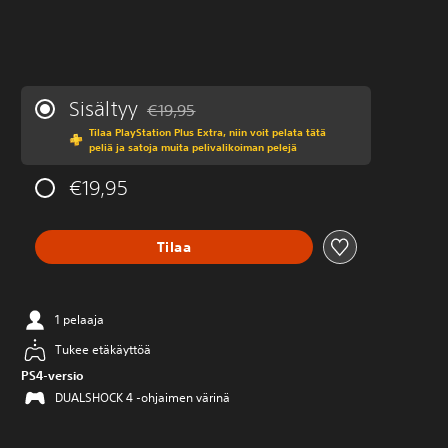
Sisältyy
€19,95
Alennettu alkuperäisestä hinnasta €19,95
Tilaa PlayStation Plus Extra, niin voit pelata tätä
peliä ja satoja muita pelivalikoiman pelejä
€19,95
Tilaa
1 pelaaja
Tukee etäkäyttöä
PS4-versio
DUALSHOCK 4 -ohjaimen värinä