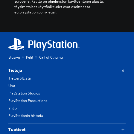
Europelle. Käyttö on ohjelmiston käyttöehtojen alaista, 
täysimittaiset käyttöoikeudet ovat osoitteessa 
eu.playstation.com/legal.
Etusivu
Pelit
Call of Cthulhu
Tietoja
Tietoa SIE:stä
Urat
PlayStation Studios
PlayStation Productions
Yhtiö
PlayStationin historia
Tuotteet