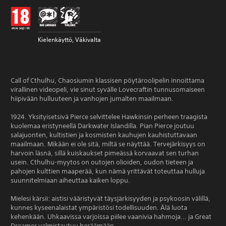
Kielenkäyttö, Väkivalta
Call of Cthulhu, Chaosiumin klassisen pöytäroolipelin innoittama
virallinen videopeli, vie sinut syvälle Lovecraftin tunnusomaiseen
hiipivään hulluuteen ja vanhojen jumalten maailmaan.
1924. Yksityisetsivä Pierce selvittelee Hawkinsin perheen traagista
kuolemaa eristyneellä Darkwater Islandilla. Pian Pierce joutuu
salajuonten, kultistien ja kosmisten kauhujen kauhistuttavaan
maailmaan. Mikään ei ole sitä, miltä se näyttää. Tervejärkisyys on
harvoin läsnä, sillä kuiskaukset pimeässä korvaavat sen turhan
usein. Cthulhu-myytos on outojen olioiden, oudon tieteen ja
pahojen kulttien maaperää, kun nämä yrittävät toteuttaa hulluja
suunnitelmiaan aiheuttaa kaiken loppu.
Mielesi kärsii: aistisi vääristyvät täysjärkisyyden ja psykoosin välillä,
kunnes kyseenalaistat ympäristösi todellisuuden. Älä luota
kehenkään. Uhkaavissa varjoissa piilee vaanivia hahmoja... ja Great
Dreamer valmistautuu heräämään.