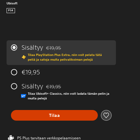
Ubisoft
PS4
Sisältyy
€19,95
Alennettu alkuperäisestä hinnasta €19,95
Tilaa PlayStation Plus Extra, niin voit pelata tätä
peliä ja satoja muita pelivalikoiman pelejä
€19,95
Sisältyy
€19,95
Alennettu alkuperäisestä hinnasta €19,95
Tilaa Ubisoft+ Classics, niin voit ladata tämän pelin ja
muita pelejä
Tilaa
PS Plus tarvitaan verkkopelaamiseen