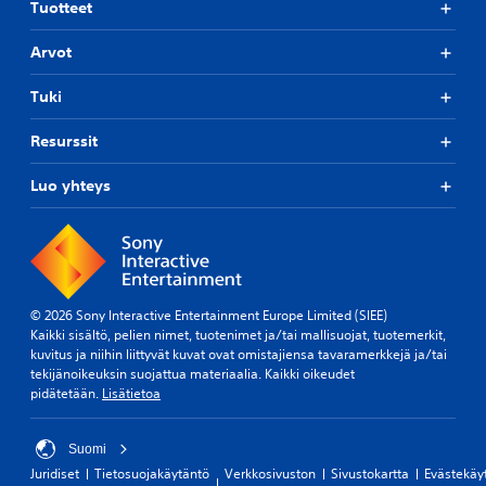
Tuotteet
Arvot
Tuki
Resurssit
Luo yhteys
© 2026 Sony Interactive Entertainment Europe Limited (SIEE)
Kaikki sisältö, pelien nimet, tuotenimet ja/tai mallisuojat, tuotemerkit,
kuvitus ja niihin liittyvät kuvat ovat omistajiensa tavaramerkkejä ja/tai
tekijänoikeuksin suojattua materiaalia. Kaikki oikeudet
pidätetään.
Lisätietoa
Suomi
Juridiset
Tietosuojakäytäntö
Verkkosivuston
Sivustokartta
Evästekäy