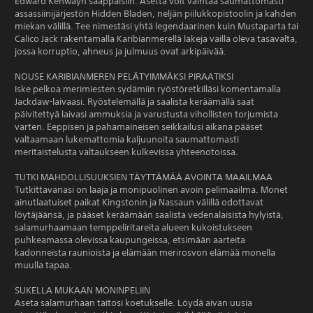
Edward Kenwayn saappaisiin. Asetta voit vaihtaa saumattomasti
assassiinijärjestön Hidden Bladen, neljän piilukkopistoolin ja kahden
miekan välillä. Tee nimestäsi yhtä legendaarinen kuin Mustaparta tai
Calico Jack rakentamalla Karibianmerellä lakeja vailla oleva tasavalta,
jossa korruptio, ahneus ja julmuus ovat arkipäivää.
NOUSE KARIBIANMEREN PELÄTYIMMÄKSI PIRAATIKSI
Iske pelkoa merimiesten sydämiin ryöstöretkilläsi komentamalla
Jackdaw-laivaasi. Ryöstelemällä ja saalista keräämällä saat
päivitettyä laivasi ammuksia ja varustusta vihollisten torjumista
varten. Eeppisen ja pahamaineisen seikkailusi aikana pääset
valtaamaan lukemattomia kaljuunoita saumattomasti
meritaistelusta valtaukseen kulkevissa yhteenotoissa.
TUTKI MAHDOLLISUUKSIEN TÄYTTÄMÄÄ AVOINTA MAAILMAA
Tutkittavanasi on laaja ja monipuolinen avoin pelimaailma. Monet
ainutlaatuiset paikat Kingstonin ja Nassaun välillä odottavat
löytäjäänsä, ja pääset keräämään saalista vedenalaisista hylyistä,
salamurhaamaan temppeliritareita alueen kukoistukseen
puhkeamassa olevissa kaupungeissa, etsimään aarteita
kadonneista raunioista ja elämään merirosvon elämää monella
muulla tapaa.
SUKELLA MUKAAN MONINPELIIN
Aseta salamurhaan taitosi koetukselle. Löydä aivan uusia