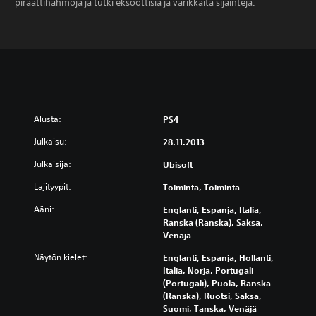
piraattihahmoja ja tutki eksoottisia ja värikkäitä sijainteja.
Alusta:
PS4
Julkaisu:
28.11.2013
Julkaisija:
Ubisoft
Lajityypit:
Toiminta, Toiminta
Ääni:
Englanti, Espanja, Italia,
Ranska (Ranska), Saksa,
Venäjä
Näytön kielet:
Englanti, Espanja, Hollanti,
Italia, Norja, Portugali
(Portugali), Puola, Ranska
(Ranska), Ruotsi, Saksa,
Suomi, Tanska, Venäjä