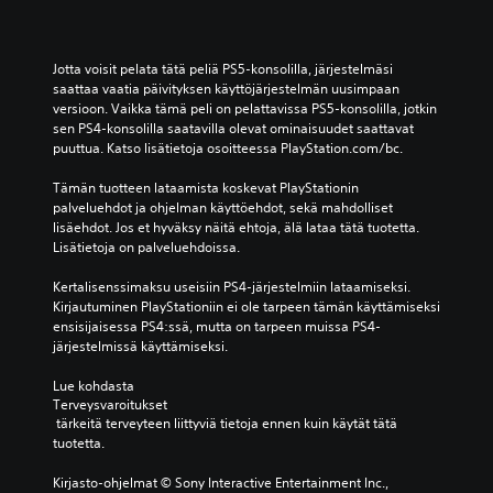
Jotta voisit pelata tätä peliä PS5-konsolilla, järjestelmäsi 
saattaa vaatia päivityksen käyttöjärjestelmän uusimpaan 
versioon. Vaikka tämä peli on pelattavissa PS5-konsolilla, jotkin 
sen PS4-konsolilla saatavilla olevat ominaisuudet saattavat 
puuttua. Katso lisätietoja osoitteessa PlayStation.com/bc.
Tämän tuotteen lataamista koskevat PlayStationin 
palveluehdot ja ohjelman käyttöehdot, sekä mahdolliset 
lisäehdot. Jos et hyväksy näitä ehtoja, älä lataa tätä tuotetta. 
Lisätietoja on palveluehdoissa.
Kertalisenssimaksu useisiin PS4-järjestelmiin lataamiseksi. 
Kirjautuminen PlayStationiin ei ole tarpeen tämän käyttämiseksi 
ensisijaisessa PS4:ssä, mutta on tarpeen muissa PS4-
järjestelmissä käyttämiseksi.
Lue kohdasta 
Terveysvaroitukset
 tärkeitä terveyteen liittyviä tietoja ennen kuin käytät tätä 
tuotetta.
Kirjasto-ohjelmat © Sony Interactive Entertainment Inc., 