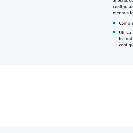
Si estás u
configurac
menor a la
Complet
Utiliza
los da
configu