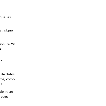
igue las
al, sigue
estino, ve
el
en
 de datos.
atos, como
la.
de inicio
 otros