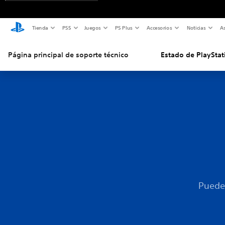
Tienda
PS5
Juegos
PS Plus
Accesorios
Noticias
As
Página principal de soporte técnico
Estado de PlayStat
Puedes