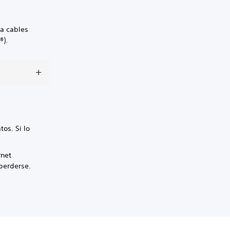
za cables
®).
os. Si lo
rnet
 perderse.