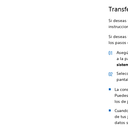
Transf
Si deseas 
instruccio
Si deseas 
los pasos 
Asegú
a la p
siste
Selec
pantal
La cons
Puedes
los de 
Cuando 
de tus 
datos s