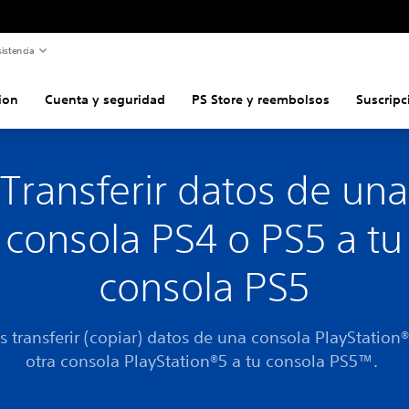
istencia
ion
Cuenta y seguridad
PS Store y reembolsos
Suscripc
Transferir datos de una
consola PS4 o PS5 a tu
consola PS5
 transferir (copiar) datos de una consola PlayStation
otra consola PlayStation®5 a tu consola PS5™.