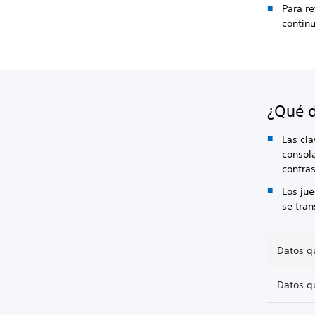
Para re
contin
¿Qué d
Las cla
consola
contra
Los ju
se tran
Datos q
Datos q