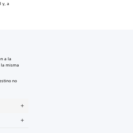
 y, a
n a la
a la misma
estino no