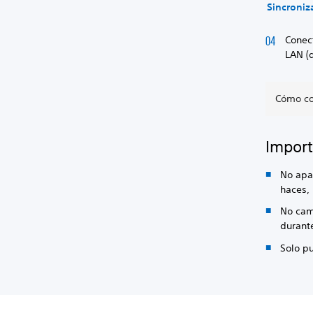
Sincroniz
Conect
LAN (d
Cómo co
Import
No apag
haces,
No cam
durante
Solo p