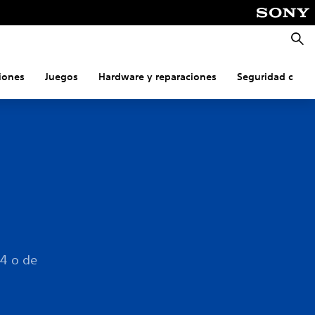
Busca
iones
Juegos
Hardware y reparaciones
Seguridad onlin
®4 o de