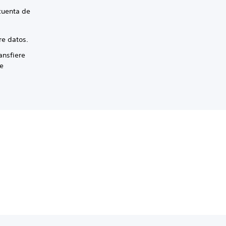
a
 cuenta de
re datos.
ansfiere
de