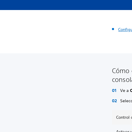
Configu
Cómo c
consol
Ve a
Selec
Control 
Activar 