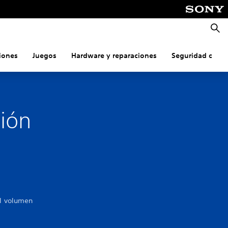
Busca
iones
Juegos
Hardware y reparaciones
Seguridad onlin
ción
el volumen