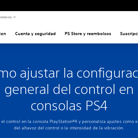
istencia
ion
Cuenta y seguridad
PS Store y reembolsos
Suscripc
o ajustar la configura
general del control en
consolas PS4
 el control en la consola PlayStation®4 y personaliza ajustes como 
del altavoz del control o la intensidad de la vibración.