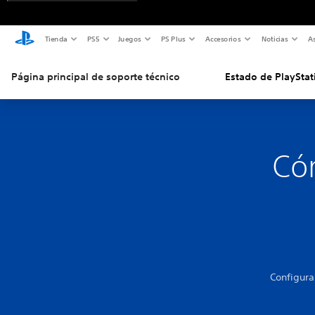
Tienda
PS5
Juegos
PS Plus
Accesorios
Noticias
As
Página principal de soporte técnico
Estado de PlayStat
Cóm
Configura