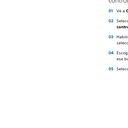
contro
Ve a
Selec
contr
Habil
selec
Escog
ese b
Selec