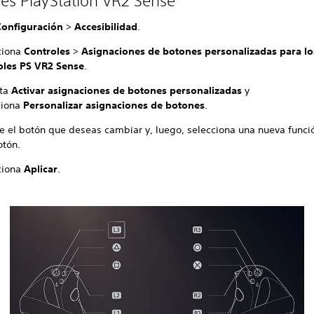
les PlayStation VR2 Sense
Configuración
>
Accesibilidad
.
ciona
Controles
>
Asignaciones de botones personalizadas para lo
oles PS VR2 Sense
.
ita
Activar asignaciones de botones personalizadas
y
ciona
Personalizar asignaciones de botones
.
e el botón que deseas cambiar y, luego, selecciona una nueva funci
otón.
ciona
Aplicar
.