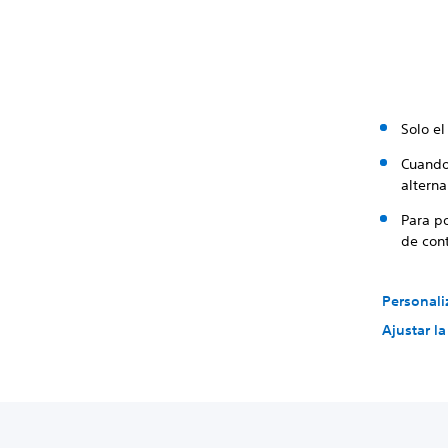
Solo e
Cuando
alterna
Para p
de cont
Personali
Ajustar l