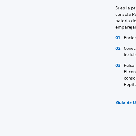
Si es la 
consola PS
batería de
empareja
Encie
Conec
inclu
Pulsa 
El con
conso
Repite
Guía de U