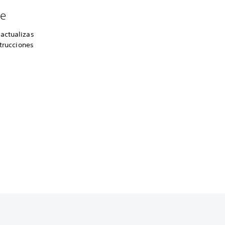
se
actualizas
strucciones