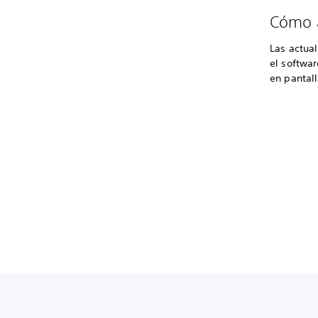
Cómo a
Las actua
el softwa
en pantall