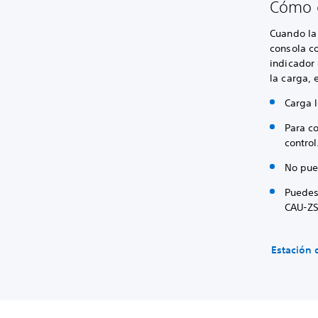
Cómo c
Cuando la
consola co
indicador
la carga, 
Carga 
Para co
control
No pue
Puedes 
CAU-ZS
Estación 