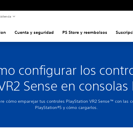
istencia
ion
Cuenta y seguridad
PS Store y reembolsos
Suscripc
o configurar los contr
VR2 Sense en consolas
re cómo emparejar tus controles PlayStation VR2 Sense™ con las c
PlayStation®5 y cómo cargarlos.