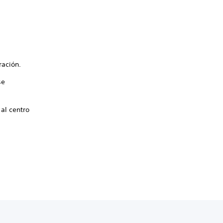
ración.
se
al centro