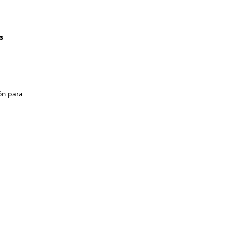
s
ón para