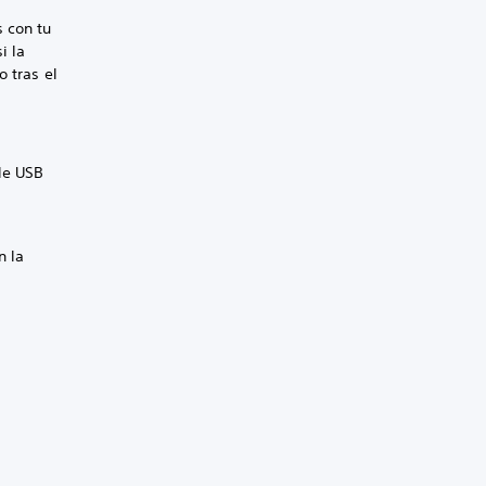
 con tu
i la
o tras el
le USB
n la