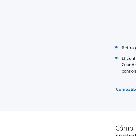
Retira
El con
Cuando 
consol
Compatib
Cómo c