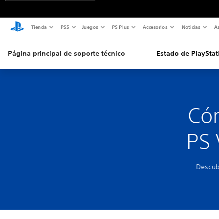
Tienda
PS5
Juegos
PS Plus
Accesorios
Noticias
As
Página principal de soporte técnico
Estado de PlayStat
Cóm
PS 
Descub