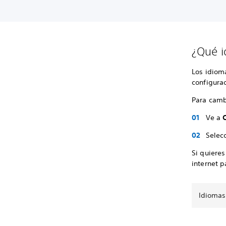
¿Qué i
Los idiom
configura
Para camb
Ve a
Selec
Si quieres
internet p
Idiomas