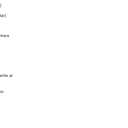
)
tar)
ámara
ente al
vos