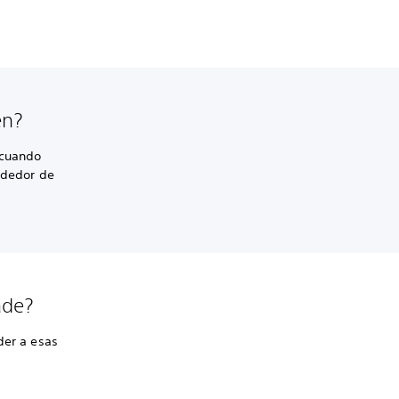
en?
 cuando
rededor de
ade?
der a esas