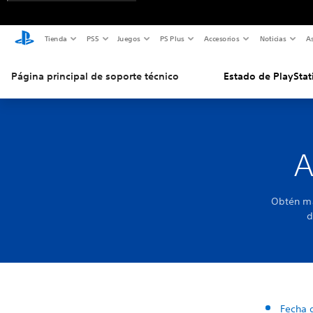
Tienda
PS5
Juegos
PS Plus
Accesorios
Noticias
As
Página principal de soporte técnico
Estado de PlayStat
A
Obtén má
d
Fecha 