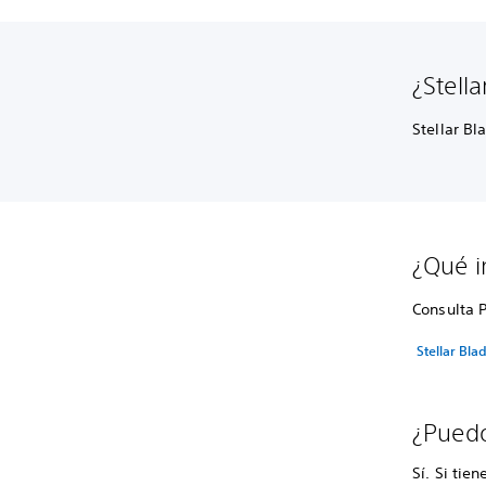
¿Stell
Stellar Bl
¿Qué in
Consulta 
Stellar Bla
¿Puedo
Sí. Si ti