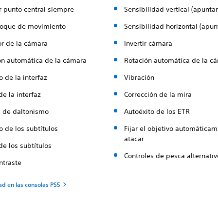
r punto central siempre
Sensibilidad vertical (apuntar
oque de movimiento
Sensibilidad horizontal (apun
r de la cámara
Invertir cámara
ón automática de la cámara
Rotación automática de la c
 de la interfaz
Vibración
e la interfaz
Corrección de la mira
s de daltonismo
Autoéxito de los ETR
 de los subtítulos
Fijar el objetivo automáticam
atacar
e los subtítulos
Controles de pesca alternati
ntraste
ad en las consolas PS5