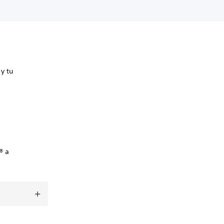
y tu
® a