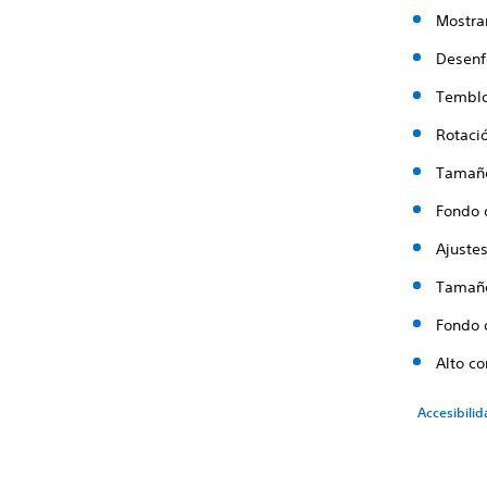
Mostra
Desenf
Temblo
Rotaci
Tamaño
Fondo d
Ajuste
Tamaño
Fondo d
Alto co
Accesibilid