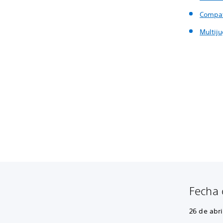
Compat
Multij
Fecha 
26 de abri