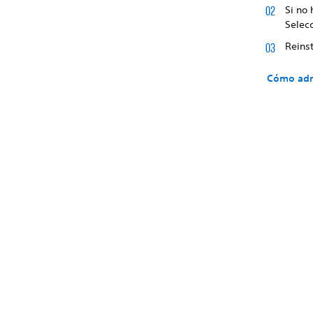
Si no
Selecc
Reinst
Cómo admi