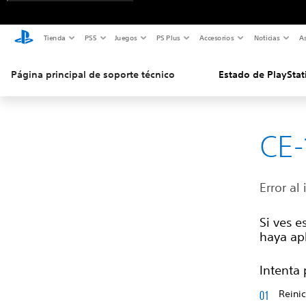
Tienda
PS5
Juegos
PS Plus
Accesorios
Noticias
As
Página principal de soporte técnico
Estado de PlayStat
CE-
Error al 
Si ves e
haya apl
Intenta 
Reinic