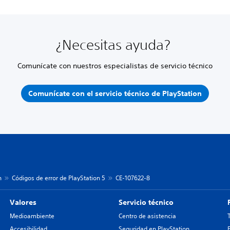
¿Necesitas ayuda?
Comunícate con nuestros especialistas de servicio técnico
Comunícate con el servicio técnico de PlayStation
n
Códigos de error de PlayStation 5
CE-107622-8
Valores
Servicio técnico
Medioambiente
Centro de asistencia
Accesibilidad
Seguridad en PlayStation