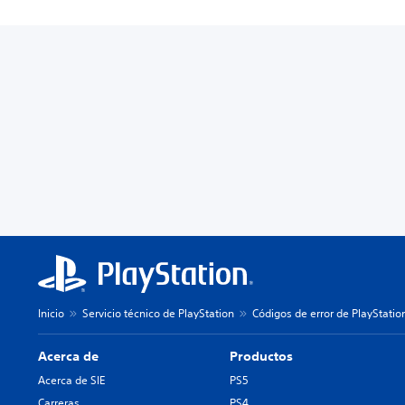
Inicio
Servicio técnico de PlayStation
Códigos de error de PlayStatio
Acerca de
Productos
Acerca de SIE
PS5
Carreras
PS4