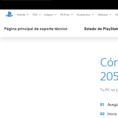
Tienda
PS5
Juegos
PS Plus
Accesorios
Noticias
As
Página principal de soporte técnico
Estado de PlayStat
Cóm
20
Tu PC no p
Asegú
Inicia