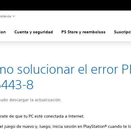
istencia
ion
Cuenta y seguridad
PS Store y reembolsos
Suscripc
o solucionar el error P
5443-8
udo descargar la actualización.
rate de que tu PC esté conectada a Internet.
 el juego de nuevo y, luego, inicia sesión en PlayStation® cuando te lo