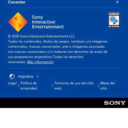
Conectar
© 2026 Sony Interactive Entertainment LLC
Todos los contenidos, títulos de juegos, nombres y/o imágenes
comerciales, marcas comerciales, arte e imágenes asociadas
son marcas comerciales y/o material con derechos de autor de
sus propietarios respectivos.Todos los derechos
reservados.
Más información
Argentina
Legal
Política de
Términos de uso del sitio
Mapa del
privacidad
web
sitio