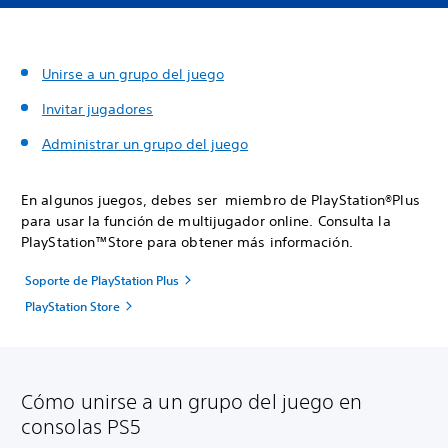
Unirse a un grupo del juego
Invitar jugadores
Administrar un grupo del juego
En algunos juegos, debes ser miembro de PlayStation®Plus
para usar la función de multijugador online. Consulta la
PlayStation™Store para obtener más información.
Soporte de PlayStation Plus
PlayStation Store
Cómo unirse a un grupo del juego en
consolas PS5