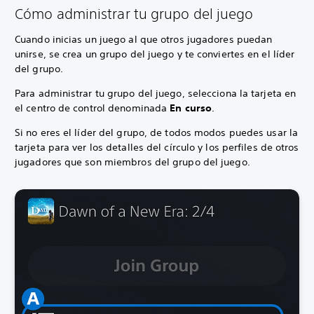
Cómo administrar tu grupo del juego
Cuando inicias un juego al que otros jugadores puedan
unirse, se crea un grupo del juego y te conviertes en el líder
del grupo.
Para administrar tu grupo del juego, selecciona la tarjeta en
el centro de control denominada
En curso
.
Si no eres el líder del grupo, de todos modos puedes usar la
tarjeta para ver los detalles del círculo y los perfiles de otros
jugadores que son miembros del grupo del juego.