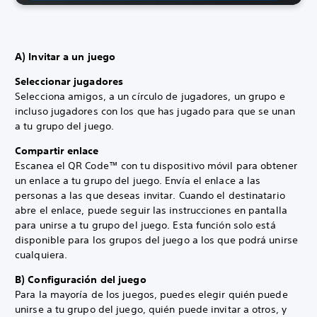
A) Invitar a un juego
Seleccionar jugadores
Selecciona amigos, a un círculo de jugadores, un grupo e
incluso jugadores con los que has jugado para que se unan
a tu grupo del juego.
Compartir enlace
Escanea el QR Code™ con tu dispositivo móvil para obtener
un enlace a tu grupo del juego. Envía el enlace a las
personas a las que deseas invitar. Cuando el destinatario
abre el enlace, puede seguir las instrucciones en pantalla
para unirse a tu grupo del juego. Esta función solo está
disponible para los grupos del juego a los que podrá unirse
cualquiera.
B) Configuración del juego
Para la mayoría de los juegos, puedes elegir quién puede
unirse a tu grupo del juego, quién puede invitar a otros, y