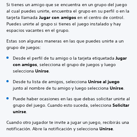
Si tienes un amigo que se encuentra en un grupo del juego
al cual puedes unirte, encuentra el grupo en su perfil o en la
tarjeta llamada
Jugar con amigos
en el centro de control.
Puedes unirte al grupo si tienes el juego instalado y hay
espacios vacantes en el grupo.
Estas son algunas maneras en las que puedes unirte a un
grupo de juegos:
Desde el perfil de tu amigo o la tarjeta etiquetada
Jugar
con amigos
, selecciona el grupo de juegos y luego
selecciona
Unirse
.
Desde tu lista de amigos, selecciona
Unirse al juego
junto al nombre de tu amigo y luego selecciona
Unirse
.
Puede haber ocasiones en las que debas solicitar unirte al
grupo del juego. Cuando esto suceda, selecciona
Solicitar
unirse
.
Cuando otro jugador te invite a jugar un juego, recibirás una
notificación. Abre la notificación y selecciona
Unirse
.