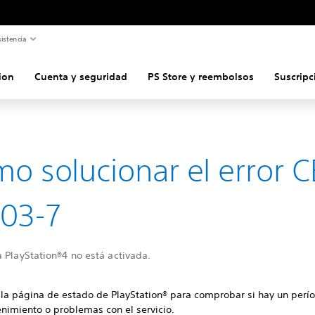
istencia
ion
Cuenta y seguridad
PS Store y reembolsos
Suscripc
o solucionar el error C
03-7
 PlayStation®4 no está activada.
a la página de estado de PlayStation® para comprobar si hay un perí
nimiento o problemas con el servicio.