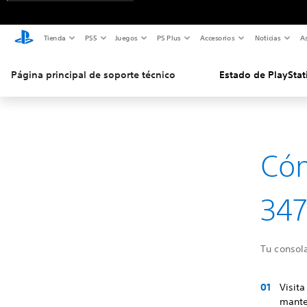
Tienda
PS5
Juegos
PS Plus
Accesorios
Noticias
As
Página principal de soporte técnico
Estado de PlayStat
Cóm
347
Tu consola
Visit
mante