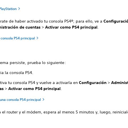
PlayStation
rate de haber activado tu consola PS4®; para ello, ve a
Configuraci
istración de cuentas
>
Activar como PS4 principal
.
 consola PS4 principal
lema persiste, prueba lo siguiente:
ia la consola PS4.
iva tu consola PS4 y vuelve a activarla en
Configuración
>
Administ
as
>
Activar como PS4 principal
.
una consola PS4 principal
 el router y el módem, espera al menos 5 minutos y, luego, reinícial