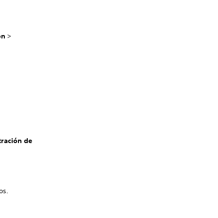
ón
>
ración de
os.