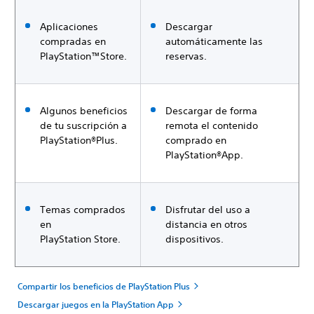
Aplicaciones
Descargar
compradas en
automáticamente las
PlayStation™Store.
reservas.
Algunos beneficios
Descargar de forma
de tu suscripción a
remota el contenido
PlayStation®Plus.
comprado en
PlayStation®App.
Temas comprados
Disfrutar del uso a
en
distancia en otros
PlayStation Store.
dispositivos.
Compartir los beneficios de PlayStation Plus
Descargar juegos en la PlayStation App