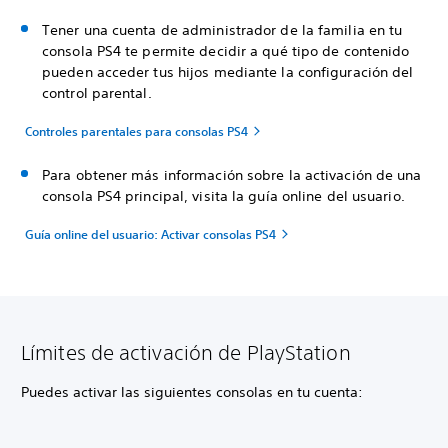
Tener una cuenta de administrador de la familia en tu
consola PS4 te permite decidir a qué tipo de contenido
pueden acceder tus hijos mediante la configuración del
control parental.
Controles parentales para consolas PS4
Para obtener más información sobre la activación de una
consola PS4 principal, visita la guía online del usuario.
Guía online del usuario: Activar consolas PS4
Límites de activación de PlayStation
Puedes activar las siguientes consolas en tu cuenta: