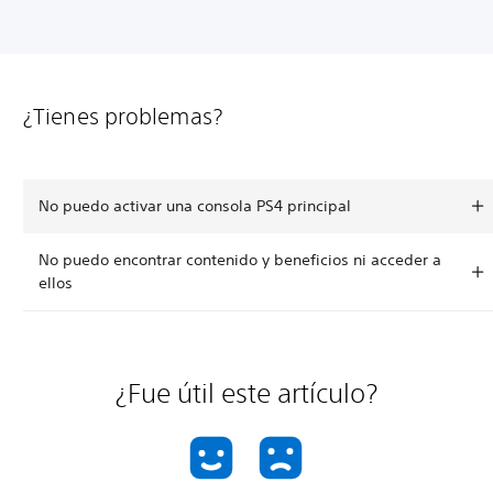
¿Tienes problemas?
No puedo activar una consola PS4 principal
No puedo encontrar contenido y beneficios ni acceder a
ellos
¿Fue útil este artículo?