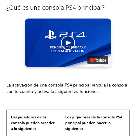
¿Qué es una consola PS4 principal?
La activación de una consola PS4 principal vincula la consola
con tu cuenta y activa las siguientes funciones:
Los jugadores de tu
Los jugadores de la consola PS4
consola pueden acceder
principal pueden hacer lo
a lo siguiente:
siguiente: