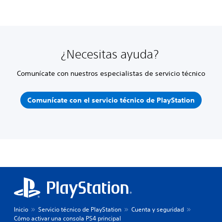
¿Necesitas ayuda?
Comunícate con nuestros especialistas de servicio técnico
Comunícate con el servicio técnico de PlayStation
Inicio
Servicio técnico de PlayStation
Cuenta y seguridad
Cómo activar una consola PS4 principal