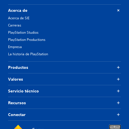
Acerca de
Acerca de SIE
Carreras
PlayStation Studios
PlayStation Productions
Empresa
La historia de PlayStation
Productos
Valores
Servicio técnico
Recursos
Conectar