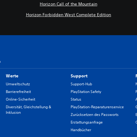
Horizon Call of the Mountain
Horizon Forbidden West Complete Edition
n
Werte
Support
Umweltschutz
Support-Hub
Barrierefreiheit
PlayStation Safety
Online-Sicherheit
Status
Diversität, Gleichstellung &
PlayStation-Reparaturenservice
Inklusion
Zurücksetzen des Passworts
Erstattungsanfrage
Handbücher