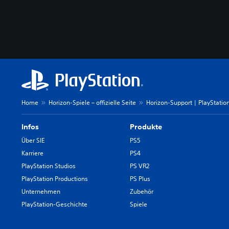
Home
Horizon-Spiele – offizielle Seite
Horizon-Support | PlayStatio
Infos
Produkte
Über SIE
PS5
Karriere
PS4
PlayStation Studios
PS VR2
PlayStation Productions
PS Plus
Unternehmen
Zubehör
PlayStation-Geschichte
Spiele