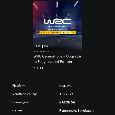
PS5
PS4
ADD-ON-PAKET
WRC Generations – Upgrade
to Fully Loaded Edition
€9,99
Plattform:
PS4, PS5
Veröffentlichung:
3.11.2022
Herausgeber:
NACON SA
Genres:
Rennspiele, Simulation