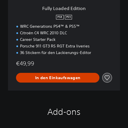
d
Fully Loaded Edition
i
t
PS4
PS5
i
WRC Generations PS4™ & PS5™
o
n
Citroën C4 WRC 2010 DLC
Career Starter Pack
Porsche 911 GT3 RS RGT Extra liveries
36 Stickern für den Lackierungs-Editor
€49,99
In den Einkaufswagen
Add-ons