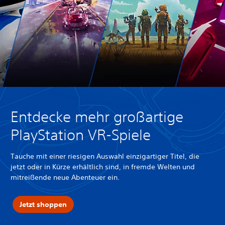
Entdecke mehr großartige
PlayStation VR-Spiele
Tauche mit einer riesigen Auswahl einzigartiger Titel, die
jetzt oder in Kürze erhältlich sind, in fremde Welten und
mitreißende neue Abenteuer ein.
Jetzt shoppen