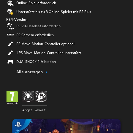
Online-Spiel erforderlich
Unterstützt bis zu 8 Online-Spieler mit PS Plus
PS4-Version
PS VR-Headset erforderlich
PS Camera erforderlich
PS Move-Motion-Controller optional
1 PS Move-Motion-Controller unterstützt
DUALSHOCK 4-Vibration
Alle anzeigen
Angst, Gewalt