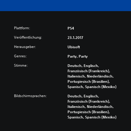
Plattform:
PS4
Veröffentlichung:
23.1.2017
Herausgeber:
Ubisoft
Genres:
Party, Party
Stimme:
Deutsch, Englisch,
Französisch (Frankreich),
Italienisch, Niederländisch,
Portugiesisch (Brasilien),
Spanisch, Spanisch (Mexiko)
Bildschirmsprachen:
Deutsch, Englisch,
Französisch (Frankreich),
Italienisch, Niederländisch,
Portugiesisch (Brasilien),
Spanisch, Spanisch (Mexiko)