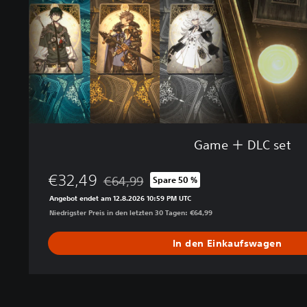
s
e
t
Game ＋ DLC set
€32,49
€64,99
Spare 50 %
Preisnachlass gegenüber dem Originalpreis 
Angebot endet am 12.8.2026 10:59 PM UTC
Niedrigster Preis in den letzten 30 Tagen: €64,99
In den Einkaufswagen