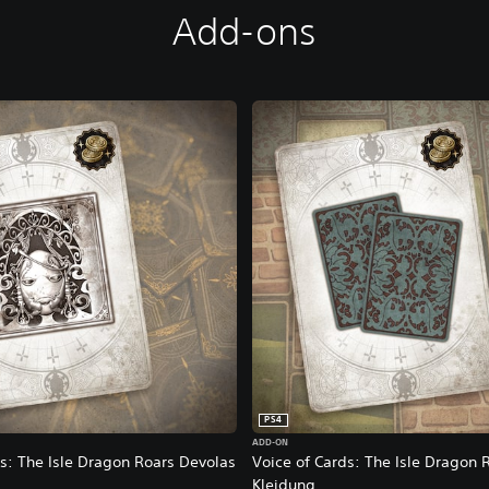
Add-ons
PS4
ADD-ON
ds: The Isle Dragon Roars Devolas
Voice of Cards: The Isle Dragon 
Kleidung