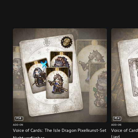
PS4
PS4
ADD-ON
ADD-ON
Voice of Cards: The Isle Dragon Pixelkunst-Set
Voice of Car
Lied
Nicht verfügbar