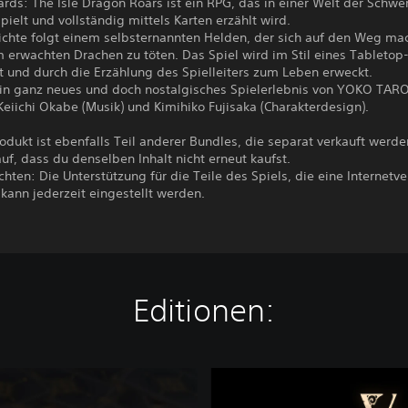
ards: The Isle Dragon Roars ist ein RPG, das in einer Welt der Schwe
pielt und vollständig mittels Karten erzählt wird.
ichte folgt einem selbsternannten Helden, der sich auf den Weg mac
m erwachten Drachen zu töten. Das Spiel wird im Stil eines Tableto
t und durch die Erzählung des Spielleiters zum Leben erweckt.
in ganz neues und doch nostalgisches Spielerlebnis von YOKO TARO
 Keiichi Okabe (Musik) und Kimihiko Fujisaka (Charakterdesign).
odukt ist ebenfalls Teil anderer Bundles, die separat verkauft werden
uf, dass du denselben Inhalt nicht erneut kaufst.
chten: Die Unterstützung für die Teile des Spiels, die eine Internet
 kann jederzeit eingestellt werden.
Editionen:
V
o