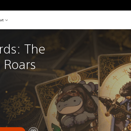
rt
rds: The 
n Roars