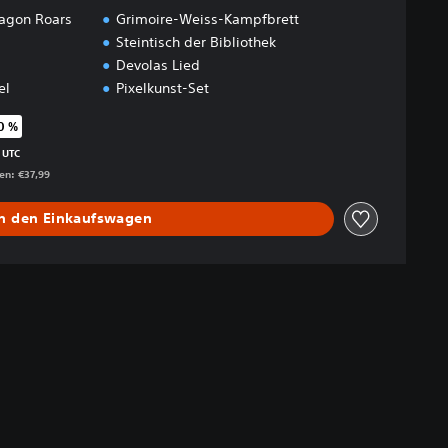
ragon Roars
Grimoire-Weiss-Kampfbrett
Steintisch der Bibliothek
Devolas Lied
el
Pixelkunst-Set
0 %
genüber dem Originalpreis von €37,99
 UTC
gen: €37,99
In den Einkaufswagen