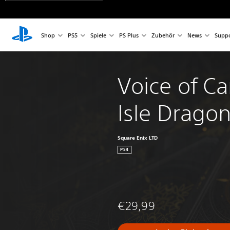
Shop
PS5
Spiele
PS Plus
Zubehör
News
Suppo
Voice of Ca
Isle Drago
Square Enix LTD
PS4
€29,99