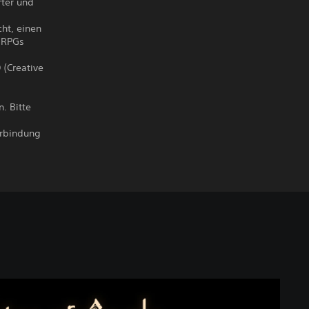
rter und
ht, einen
p-RPGs
 (Creative
. Bitte
verbindung