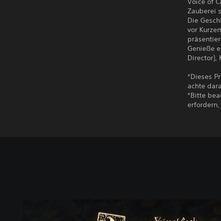
Voice of C
Zauberei s
Die Gesch
vor Kurze
präsentier
Genieße e
Director),
*Dieses Pr
achte dara
*Bitte bea
erfordern,
V
o