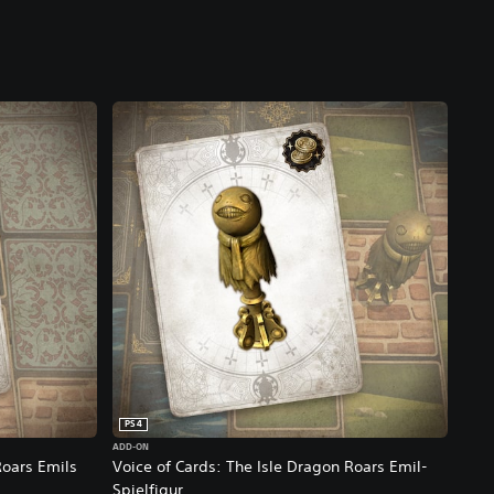
PS4
ADD-ON
Roars Emils
Voice of Cards: The Isle Dragon Roars Emil-
Spielfigur