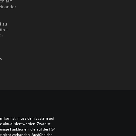
ch auf
einander
4 zu
tin –
ür
es
len kannst, muss dein System auf 
aktualisiert werden. Zwar ist 
einige Funktionen, die auf der PS4 
e nicht vorhanden. Ausführliche 