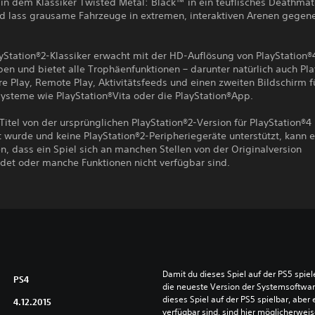
 in dem Klassiker Twisted Metal: Black™ in ein teuflisches Deathmat
d lass grausame Fahrzeuge in extremen, interaktiven Arenen gegen
yStation®2-Klassiker erwacht mit der HD-Auflösung von PlayStation®
n und bietet alle Trophäenfunktionen – darunter natürlich auch Pla
e Play, Remote Play, Aktivitätsfeeds und einen zweiten Bildschirm f
Systeme wie PlayStation®Vita oder die PlayStation®App.
Titel von der ursprünglichen PlayStation®2-Version für PlayStation®4
t wurde und keine PlayStation®2-Peripheriegeräte unterstützt, kann 
, dass ein Spiel sich an manchen Stellen von der Originalversion
idet oder manche Funktionen nicht verfügbar sind.
Damit du dieses Spiel auf der PS5 spie
PS4
die neueste Version der Systemsoftware 
dieses Spiel auf der PS5 spielbar, aber 
4.12.2015
verfügbar sind, sind hier möglicherweis