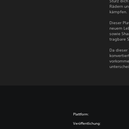
Stürz dich
Rädern un
kämpfen.
Dieser Pla
neuem Lebe
sowie Shar
tragbare 
Da dieser 
konvertier
vorkommen
untersche
Plattform:
Veröffentlichung: