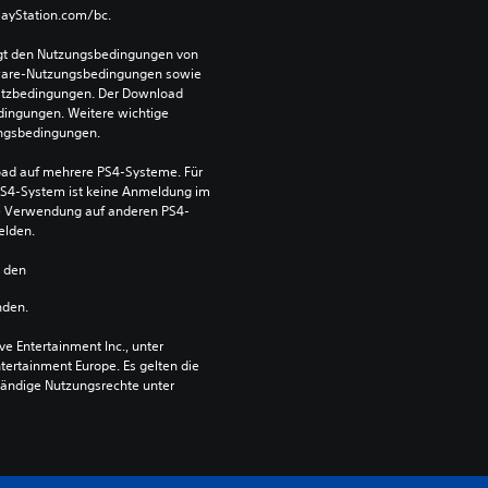
PlayStation.com/bc.
egt den Nutzungsbedingungen von 
ware-Nutzungsbedingungen sowie 
satzbedingungen. Der Download 
dingungen. Weitere wichtige 
ungsbedingungen.
ad auf mehrere PS4-Systeme. Für 
S4-System ist keine Anmeldung im 
die Verwendung auf anderen PS4-
elden.
n den 
nden.
 Entertainment Inc., unter 
ntertainment Europe. Es gelten die 
ändige Nutzungsrechte unter 