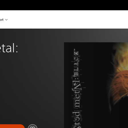
rt
al: 