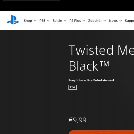
Shop
PS5
Spiele
PS Plus
Zubehör
News
Suppo
Twisted Met
Black™
Sony Interactive Entertainment
PS4
€9,99