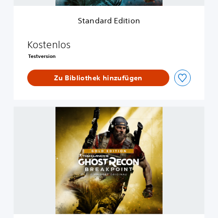
t
e
i
E
Standard Edition
o
d
n
i
t
Kostenlos
i
Testversion
o
n
Zu Bibliothek hinzufügen
G
o
l
d
E
d
i
t
i
o
n