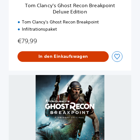
h
Tom Clancy's Ghost Recon Breakpoint
o
Deluxe Edition
s
t
Tom Clancy's Ghost Recon Breakpoint
R
Infiltrationspaket
e
c
€79,99
o
n
B
In den Einkaufswagen
r
e
a
S
k
t
p
a
o
n
i
d
n
a
t
r
D
d
e
E
l
d
u
i
x