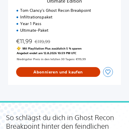
Ultimate Edition
s
t
Tom Clancy's Ghost Recon Breakpoint
R
Infiltrationspaket
e
Year 1 Pass
c
o
Ultimate-Paket
n
€11,99
B
€119,99
Preisnachlass gegenüber dem Originalpreis von €
r
Mit PlayStation Plus zusätzlich 5 % sparen
e
Angebot endet am 12.8.2026 10:59 PM UTC
a
Niedrigster Preis in den letzten 30 Tagen: €119,99
k
p
Abonnieren und kaufen
o
i
n
t
U
l
t
i
So schlägst du dich in Ghost Recon
m
a
Breakpoint hinter den feindlichen
t