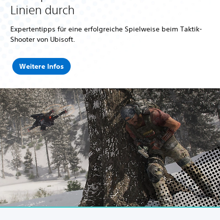
Linien durch
e
E
d
Expertentipps für eine erfolgreiche Spielweise beim Taktik-
i
Shooter von Ubisoft.
t
i
o
Weitere Infos
n