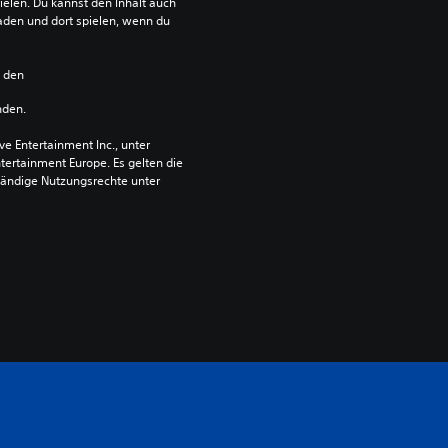
ielen. Du kannst den Inhalt auch 
den und dort spielen, wenn du 
n den 
nden.
 Entertainment Inc., unter 
ntertainment Europe. Es gelten die 
ändige Nutzungsrechte unter 