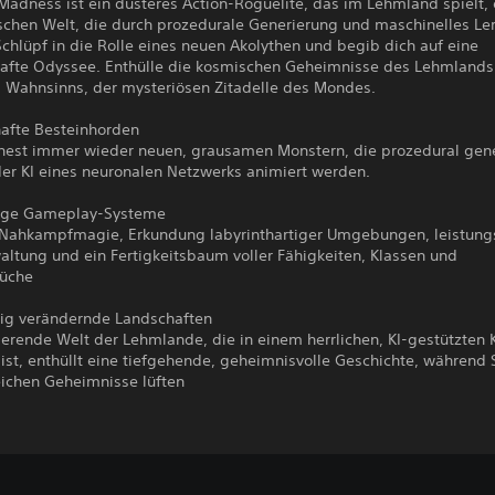
Madness ist ein düsteres Action-Roguelite, das im Lehmland spielt, 
’schen Welt, die durch prozedurale Generierung und maschinelles Le
Schlüpf in die Rolle eines neuen Akolythen und begib dich auf eine
afte Odyssee. Enthülle die kosmischen Geheimnisse des Lehmlands
 Wahnsinns, der mysteriösen Zitadelle des Mondes.
afte Besteinhorden
est immer wieder neuen, grausamen Monstern, die prozedural gene
der KI eines neuronalen Netzwerks animiert werden.
ige Gameplay-Systeme
 Nahkampfmagie, Erkundung labyrinthartiger Umgebungen, leistung
altung und ein Fertigkeitsbaum voller Fähigkeiten, Klassen und
rüche
dig verändernde Landschaften
ierende Welt der Lehmlande, die in einem herrlichen, KI-gestützten K
ist, enthüllt eine tiefgehende, geheimnisvolle Geschichte, während 
eichen Geheimnisse lüften