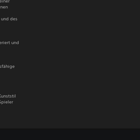
einer
rnen
 und des
riert und
sfähige
unststil
Spieler