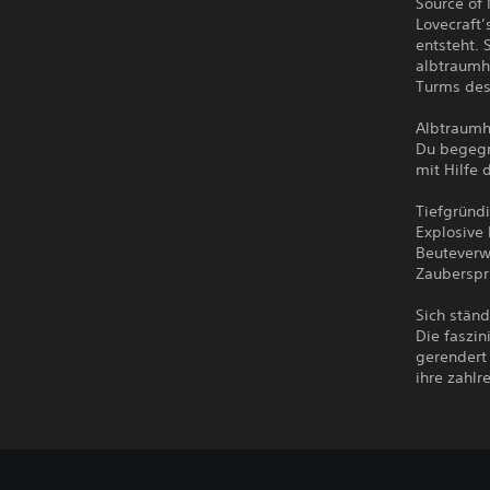
Source of 
Lovecraft
entsteht. 
albtraumh
Turms des
Albtraumh
Du begegn
mit Hilfe 
Tiefgründ
Explosive
Beuteverw
Zaubersp
Sich stän
Die faszin
gerendert 
ihre zahlr