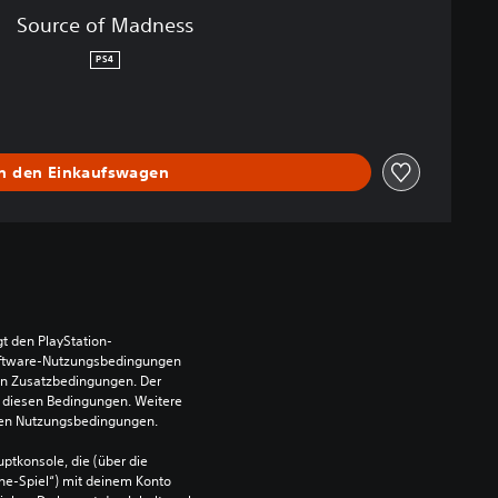
Source of Madness
PS4
In den Einkaufswagen
t den PlayStation-
ftware-Nutzungsbedingungen 
en Zusatzbedingungen. Der 
diesen Bedingungen. Weitere 
 den Nutzungsbedingungen.
ptkonsole, die (über die 
ne-Spiel“) mit deinem Konto 