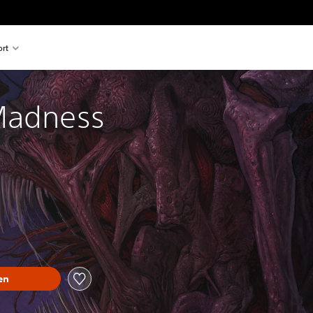
rt
Madness
en