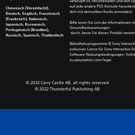
verknüpft ist, herunterladen und dort sp
auf jede andere PS5-Konsole herunterla
Chinesisch (Vereinfacht),
dich mit demselben Konto anmeldest.
Deutsch, Englisch, Französisch
(Frankreich), Italienisch,
Bitte lesen Sie sich die Informationen i
Japanisch, Koreanisch,
Gesundheitswarnungen
Portugiesisch (Brasilien),
 durch, bevor Sie dieses Produkt verwe
Russisch, Spanisch, Thailändisch
Bibliotheksprogramme © Sony Interactive
exklusiver Lizenz für Sony Interactive E
Software-Nutzungsbedingungen. Vollst
eu.playstation.com/legal.
© 2022 Carry Castle AB, all rights reserved
© 2022 Thunderful Publishing AB