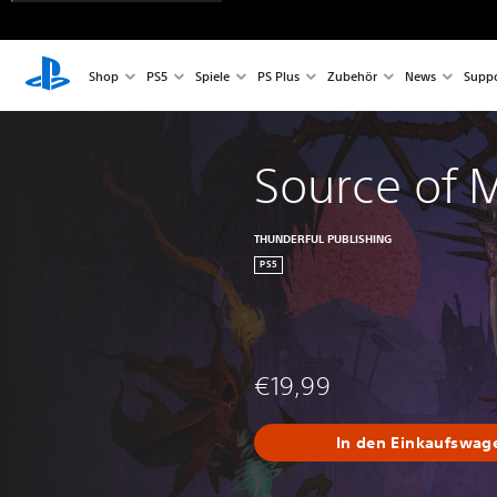
Shop
PS5
Spiele
PS Plus
Zubehör
News
Suppo
Source of 
THUNDERFUL PUBLISHING
PS5
€19,99
In den Einkaufswag