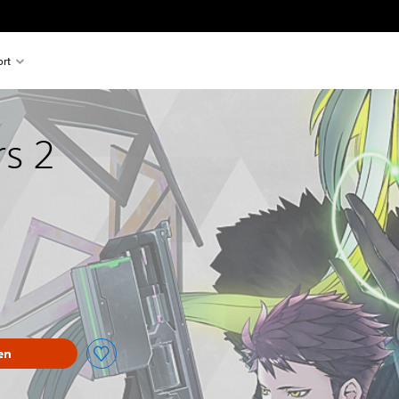
rt
rs 2
en