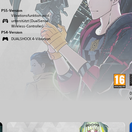
PS5-Version
Vibrationsfunktion wird
unterstützt (DualSense
Wireless-Controller)
PS4-Version
DUALSHOCK 4-Vibration
D
V