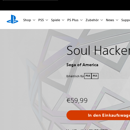
Shop
PS5
Spiele
PS Plus
Zubehör
News
Suppo
Soul Hacke
Sega of America
Erhältlich für
PS4
PS5
€59,99
In den Einkaufswag