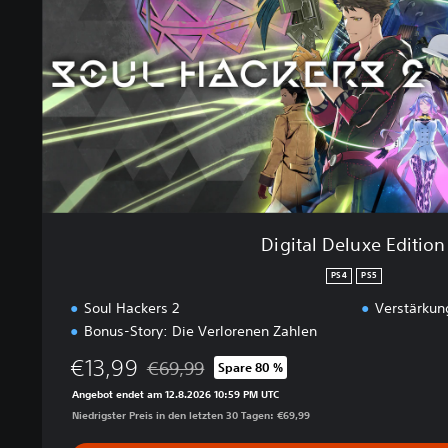
D
e
l
u
x
e
E
d
i
t
i
Digital Deluxe Edition
o
n
PS4
PS5
Soul Hackers 2
Verstärkun
Bonus-Story: Die Verlorenen Zahlen
€13,99
€69,99
Spare 80 %
Preisnachlass gegenüber dem Originalpreis 
Angebot endet am 12.8.2026 10:59 PM UTC
Niedrigster Preis in den letzten 30 Tagen: €69,99