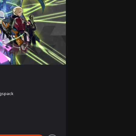
gspack
von €69,99