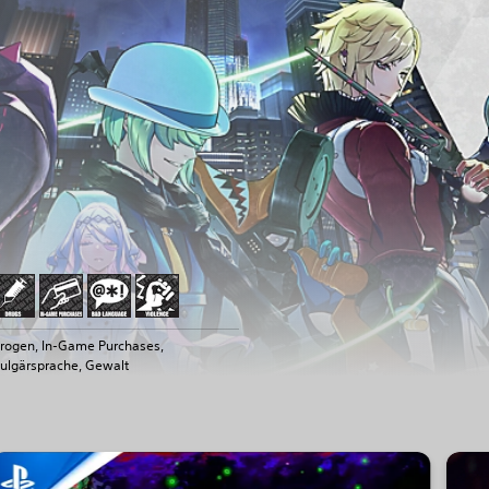
rogen, In-Game Purchases,
ulgärsprache, Gewalt