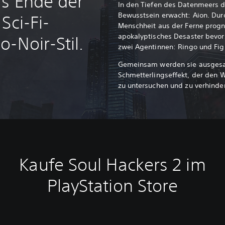
s Ende der
In den Tiefen des Datenmeers de
Bewusstsein erwacht: Aion. Dur
Sci-Fi-
Menschheit aus der Ferne progno
apokalyptisches Desaster bevors
-Noir-Stil.
zwei Agentinnen: Ringo und Fig
Gemeinsam werden sie ausges
Schmetterlingseffekt, der den 
zu untersuchen und zu verhinde
Kaufe Soul Hackers 2 im
PlayStation Store