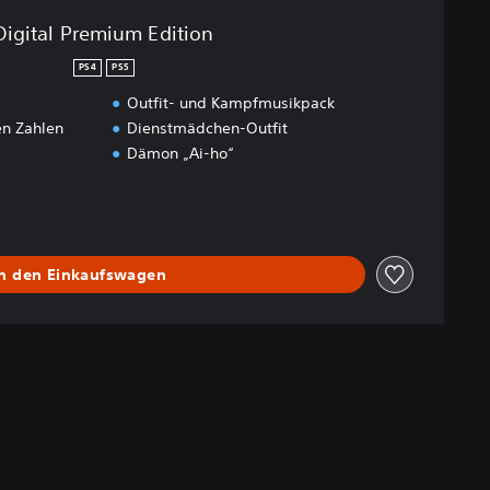
Digital Premium Edition
PS4
PS5
Outfit- und Kampfmusikpack
en Zahlen
Dienstmädchen-Outfit
Dämon „Ai-ho“
In den Einkaufswagen