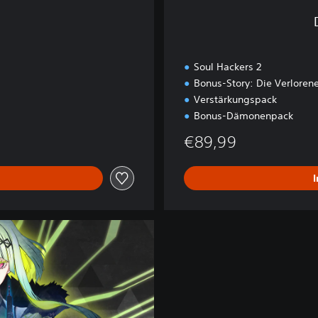
t
i
o
n
Soul Hackers 2
Bonus-Story: Die Verloren
Verstärkungspack
Bonus-Dämonenpack
€89,99