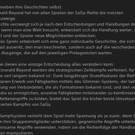
hreiben ihre Geschichten selbst:
ald Beyond hat von allen Spielen der SaGa-Reihe die meisten
szweige.
ichte verzweigt sich je nach den Entscheidungen und Handlungen de
, wenn man eine Welt besucht, entwickelt sich die Handlung weiter,
st und der Spieler neue Möglichkeiten entdecken.
es Spiels entwickelt sich eine ganz individuelle Geschichte, die sich
fad auswirkt, den man beschreitet, sondern auch auf die verschiede
 Ausgänge, die auf den jeweiligen Protagonisten warten.
ei denen eine einzige Entscheidung alles verändern kann:
Emerald Beyond werden die strategischen Zeitkämpfe verfeinert, für
e seit langem bekannt ist. Dank langjähriger Grundfeatures der Rei
anen Erwerb von Fähigkeiten mittels des Glimmer-Systems, der tak
erung von Verbündeten, die als Formationen bekannt sind, und den v
 die es ermöglichen, einzelne Fähigkeiten miteinander zu kombinier
ettenangriffe zu bilden, bietet das Spiel die bisher beste Umsetzu
ierten Kampfes von SaGa.
Kampfsystem verleiht dem Spiel mehr Spannung als je zuvor, denn S
n ihre Gruppenmitglieder unterstützen, gegnerische Angriffe unterb
insame Angriffe verwenden, indem sie die Reihenfolge der Handlu
en manipulieren.