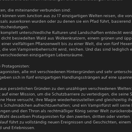
ten, die miteinander verbunden sind:
r können vom Junction aus zu 17 einzigartigen Welten reisen, die vo
sals auserkoren wurden oder zu denen sie ein Pfad führt, basierend 
ntscheidungen.
 komplett unterschiedliche Kulturen und Landschaften entdeckt werd
 dicht besiedelten Wald aus Wolkenkratzern, einem grünen und üpp
 einer vielfältigen Pflanzenwelt bis zu einer Welt, die von fünf Hexe
, die von Vampirenbeherrscht wird, reichen. Und das sind lediglich 
n verschiedenen einzigartigen Lebensräume.
e Protagonisten:
tagonisten, alle mit verschiedenen Hintergründen und sehr unterschi
egeben sich in fünf einzigartigen Handlungssträngen auf eine spann
n aus persönlichen Gründen zu den unzähligen verschiedenen Welten:
 auf einer Mission, um die Schutzbarriere zu verteidigen, die seine 
ne Hexe versucht, ihre Magie wiederherzustellen und gleichzeitig ih
ls Schulmädchen aufrechtzuerhalten; und ein Vampirfürst will seine
angen und den Thron als rechtmäßiger König seiner Welt zurückerob
Wahl desselben Protagonisten für den zweiten, dritten oder vierten
lauf führt zu vollständig neuen Ereignissen und Geschichten, einem
d und Erlebnissen.