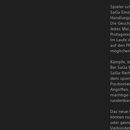
Spieler sc
SaGa Emer
Handlung
Die Gesch
Jedes Mal
Protagoni
Im Laufe d
auf den P
möglichen
Kämpfe, b
Bei SaGa 
SaGa-Reih
dem spont
Positioni
Angriffen,
mächtige K
rundenbas
Das neue 
können nu
oder geme
Verbündet