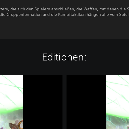
tere, die sich den Spielern anschließen, die Waffen, mit denen die S
die Gruppenformation und die Kampftaktiken hängen alle vom Spiel
Editionen:
S
a
G
a
E
m
e
r
a