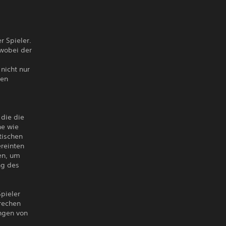
r Spieler.
 wobei der
 nicht nur
nen
 die die
he wie
tischen
ereinten
en, um
ng des
pieler
rechen
ngen von