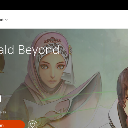
rt
ald Beyond
%
über dem Originalpreis von €49,99
49,99
en