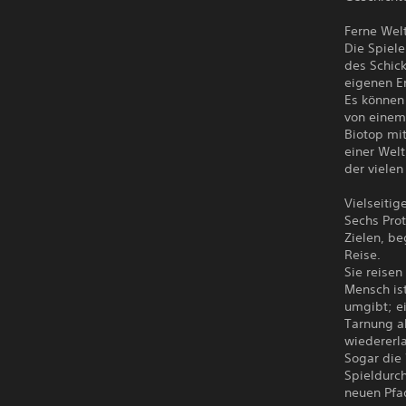
Ferne Wel
Die Spiele
des Schick
eigenen E
Es können
von einem
Biotop mit
einer Welt
der viele
Vielseitig
Sechs Pro
Zielen, b
Reise.
Sie reise
Mensch ist
umgibt; ei
Tarnung a
wiedererl
Sogar die 
Spieldurch
neuen Pfa