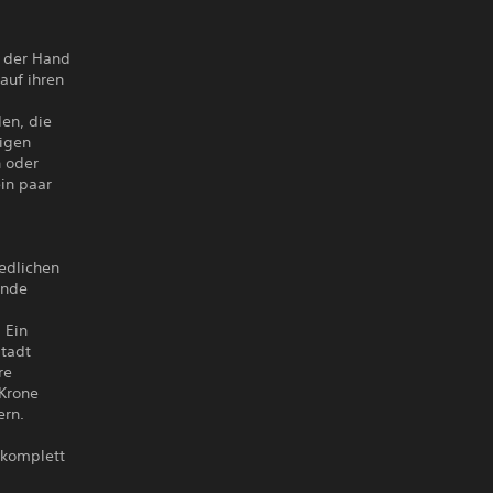
n der Hand
auf ihren
en, die
igen
n oder
ein paar
edlichen
ende
 Ein
Stadt
re
 Krone
ern.
 komplett