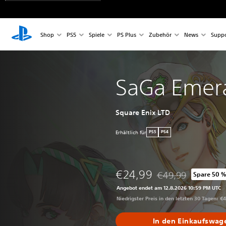
Shop
PS5
Spiele
PS Plus
Zubehör
News
Suppo
SaGa Emer
Square Enix LTD
Erhältlich für
PS5
PS4
€24,99
€49,99
Spare 50 
Preisnachlass gegen
Angebot endet am 12.8.2026 10:59 PM UTC
Niedrigster Preis in den letzten 30 Tagen: €
In den Einkaufswag