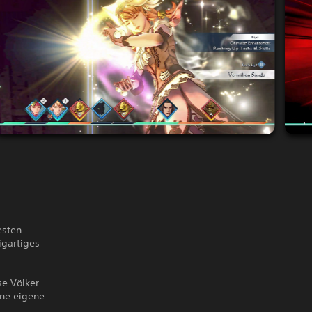
esten
igartiges
e Völker
ine eigene