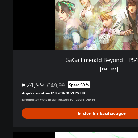
l
d
B
e
y
o
n
d
-
SaGa Emerald Beyond - PS
P
S
PS4
PS5
4
&
€24,99
€49,99
Spare 50 %
P
Preisnachlass gegenüber dem Originalpreis 
Angebot endet am 12.8.2026 10:59 PM UTC
S
Niedrigster Preis in den letzten 30 Tagen: €49,99
5
In den Einkaufswagen
S