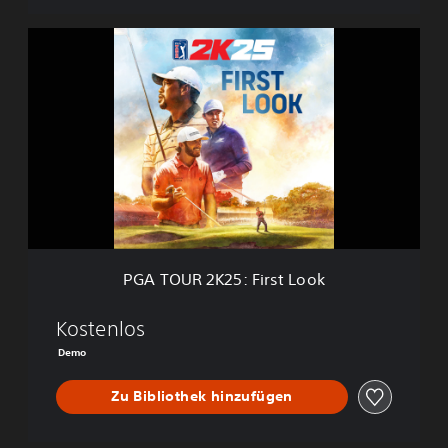
P
G
A
T
O
U
R
2
K
2
5
:
F
PGA TOUR 2K25: First Look
i
r
s
Kostenlos
t
Demo
L
o
Zu Bibliothek hinzufügen
o
k