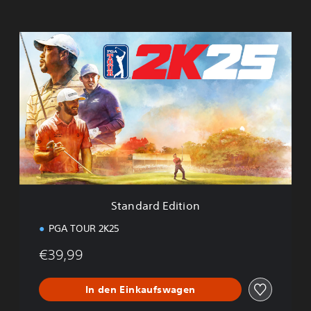
S
t
a
n
d
a
r
d
E
d
i
t
i
Standard Edition
o
n
PGA TOUR 2K25
€39,99
In den Einkaufswagen