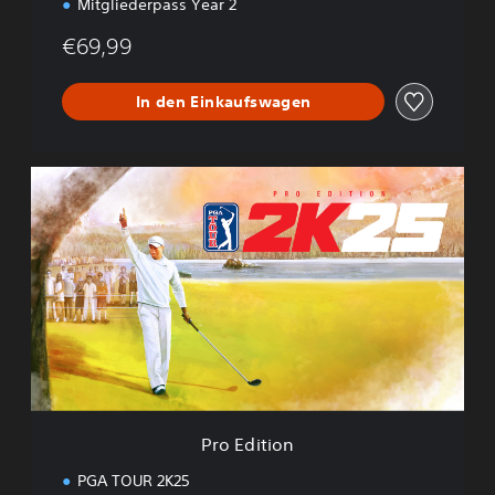
Mitgliederpass Year 2
€69,99
In den Einkaufswagen
P
r
o
E
d
i
t
i
o
n
Pro Edition
PGA TOUR 2K25