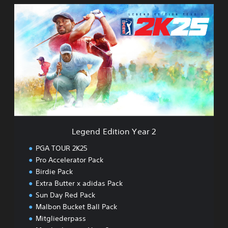
L
e
g
e
n
d
E
d
i
t
i
o
n
Legend Edition Year 2
Y
e
PGA TOUR 2K25
a
Pro Accelerator Pack
r
Birdie Pack
2
Extra Butter x adidas Pack
Sun Day Red Pack
Malbon Bucket Ball Pack
Mitgliederpass