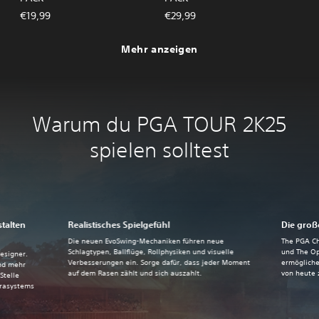
€19,99
€29,99
Mehr anzeigen
Warum du PGA TOUR 2K25
spielen solltest
stalten
Realistisches Spielgefühl
Die groß
Die neuen EvoSwing-Mechaniken führen neue
The PGA Ch
Schlagtypen, Ballflüge, Rollphysiken und visuelle
und The Op
esigner.
Verbesserungen ein. Sorge dafür, dass jeder Moment
ermöglichen
nd mehr
auf dem Rasen zählt und sich auszahlt.
von heute 
Stelle
rasystems