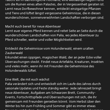
um die Ruinen eines alten Palastes, der in Vergessenheit geraten ist.
Lernt neue Dorfbewohner kennen, entdeckt einzigartige Pflanzen
und Tiere und lüftet längst vergessene Geheimnisse, die in diesen
wunderschönen, sonnenverwöhnten Landschaften verborgen sind.
Macht euch bereit für neue Abenteuer
Lernt euer eigenes Pferd kennen und reitet Seite an Seite durch die
wunderschönen Landschaften von Palia, wo jedes Abenteuer zu
Pferd schneller, weiter und voller Möglichkeiten wird.
Entdeckt die Geheimnisse vom Holunderwald, einem uralten
Zauberwald
Erkundet einen üppigen, magischen Wald, der an jeder Ecke voller
Überraschungen steckt. Findet neue Artefakte, Kreaturen, Insekten
und vieles mehr, wenn ihr mit Freunden die Geheimnisse des
Holunderwalds lüftet.
Eine Welt, die mit euch wächst
Palia verändert sich und entwickelt sich im Laufe des Jahres durch
saisonale Updates und Feste ständig weiter. Jede Jahreszeit bringt
neue Abenteuer, Aufgaben am Schwarzen Brett, Community-
Events, Fortschrittspfade und Überraschungen mit sich, die ihr
gemeinsam mit Freunden genießen könnt. Vom Herbst über den
Winter bis hin zum Frühling und Sommer gibt es immer etwas