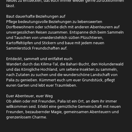
Neues zu entdecken, das euch immer wieder gerne zurückkommen
lässt.
Baut dauerhafte Beziehungen auf
Pflege bedeutungsvolle Beziehungen zu liebenswerten
Dorfbewohnern oder schließe dich mit anderen Abenteurern auf
unvergesslichen Reisen zusammen. Entspanne dich beim Sammeln
und Tauschen von unwiderstehlich süßen Plüschtieren,
Kartoffeltöpfen und Stickern und baue mit jedem neuen
Sammlerstück Freundschaften auf.
Entdeckt, sammelt und entfaltet euch
Wandert durch das Kilima-Tal, die Bahari-Bucht, den Holunderwald
und das Königliche Hochland, um seltene Insekten zu sammeln,
nach Zutaten zu suchen und die wunderschöne Landschaft von
Palia zu genießen. Kümmert euch um euer Grundstück, pflegt
euren Garten und lebt euer Traumleben.
Euer Abenteuer, euer Weg
Ob allein oder mit Freunden, Palia ist ein Ort, an dem ihr immer
willkommen seid. Erlebt eine gemütliche Gemeinschaft mit neuen
Freunden, bezaubernder Magie, gemeinsamen Abenteuern und
grenzenlosem Charme.