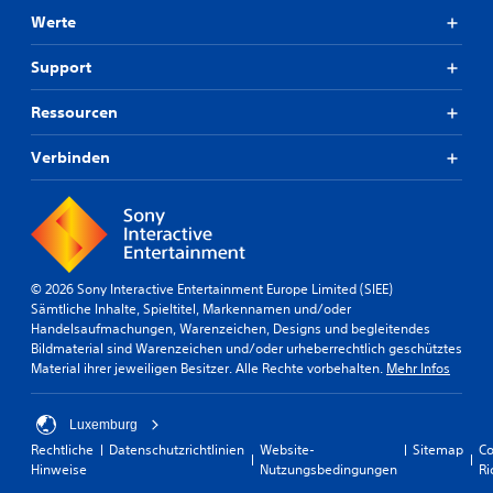
i
.
e
r
Werte
n
r
o
i
Support
d
t
e
a
Ressourcen
r
t
d
i
i
Verbinden
o
e
n
U
e
n
n
t
f
e
ü
r
h
© 2026 Sony Interactive Entertainment Europe Limited (SIEE)
s
r
Sämtliche Inhalte, Spieltitel, Markennamen und/oder
t
e
Handelsaufmachungen, Warenzeichen, Designs und begleitendes
ü
n
Bildmaterial sind Warenzeichen und/oder urheberrechtlich geschütztes
t
k
Material ihrer jeweiligen Besitzer. Alle Rechte vorbehalten.
Mehr Infos
z
ö
u
n
n
n
Luxemburg
g
t
Rechtliche
Datenschutzrichtlinien
Website-
Sitemap
Co
f
e
Hinweise
Nutzungsbedingungen
Ri
ü
n
r