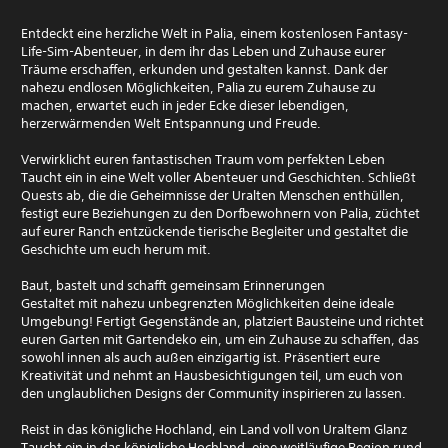
Entdeckt eine herzliche Welt in Palia, einem kostenlosen Fantasy-
Life-Sim-Abenteuer, in dem ihr das Leben und Zuhause eurer
Träume erschaffen, erkunden und gestalten kannst. Dank der
nahezu endlosen Möglichkeiten, Palia zu eurem Zuhause zu
machen, erwartet euch in jeder Ecke dieser lebendigen,
herzerwärmenden Welt Entspannung und Freude.
Verwirklicht euren fantastischen Traum vom perfekten Leben
Taucht ein in eine Welt voller Abenteuer und Geschichten. Schließt
Quests ab, die die Geheimnisse der Uralten Menschen enthüllen,
festigt eure Beziehungen zu den Dorfbewohnern von Palia, züchtet
auf eurer Ranch entzückende tierische Begleiter und gestaltet die
Geschichte um euch herum mit.
Baut, bastelt und schafft gemeinsam Erinnerungen
Gestaltet mit nahezu unbegrenzten Möglichkeiten deine ideale
Umgebung! Fertigt Gegenstände an, platziert Bausteine und richtet
euren Garten mit Gartendeko ein, um ein Zuhause zu schaffen, das
sowohl innen als auch außen einzigartig ist. Präsentiert eure
Kreativität und nehmt an Hausbesichtigungen teil, um euch von
den unglaublichen Designs der Community inspirieren zu lassen.
Reist in das königliche Hochland, ein Land voll von Uraltem Glanz
Taucht ein in das königliche Hochland, eine weitläufige Region rund