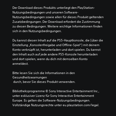
i
a
m
n
n
Der Download dieses Produkts unterliegt den PlayStation-
e
z
n
Nutzungsbedingungen und unseren Software-
p
e
s
Nutzungsbedingungen sowie allen für dieses Produkt geltenden 
l
l
t
Zusatzbedingungen. Der Download erfordert die Zustimmung 
a
n
f
zu diesen Bedingungen. Weitere wichtige Informationen finden 
y
e
ü
sich in den Nutzungsbedingungen.
s
r
r
o
A
d
Du kannst diesen Inhalt auf die PS5-Hauptkonsole, die (über die 
h
u
i
Einstellung „Konsolenfreigabe und Offline-Spiel“) mit deinem 
n
d
e
Konto verknüpft ist, herunterladen und dort spielen. Du kannst 
e
i
S
den Inhalt auch auf jede andere PS5-Konsole herunterladen 
K
o
t
und dort spielen, wenn du dich mit demselben Konto 
a
s
e
anmeldest.
m
i
u
e
g
e
Bitte lesen Sie sich die Informationen in den 
r
n
r
Gesundheitswarnungen
a
a
e
 durch, bevor Sie dieses Produkt verwenden.
b
l
l
e
e
e
Bibliotheksprogramme © Sony Interactive Entertainment Inc., 
w
r
m
unter exklusiver Lizenz für Sony Interactive Entertainment 
e
e
e
Europe. Es gelten die Software-Nutzungsbedingungen. 
g
d
n
Vollständige Nutzungsrechte unter eu.playstation.com/legal.
u
u
t
n
z
e
g