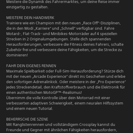
Meistere die Dynamik des Fahrermarktes, um deine Reise immer
einzigartig zu gestalten.
MEISTERE DEIN HANDWERK
Trainiere wie ein Champion mit den neuen „Race Off“-Disziplinen,
die in den Modi „Karriere“ und „Schnell“ verfügbar sind. Fahre
Motard-, Flat-Track- und Minibikes-Motorräder auf 4 speziellen
Strecken in 2 Originalumgebungen. Stelle dich spannenden
Herausforderungen, verbessere die Fitness deines Fahrers, schalte
Zubehör frei und verbessere deine Fähigkeiten, um die Strecke zu
dominieren!
FAHR DEIN EIGENES RENNEN
Maximale Spielbarkeit oder Full-Sim-Herausforderung? Stürze dich
mit der neuen „Arcade Experience“ direkt ins Geschehen und erlebe
den sofortigen Adrenalinkick. Oder meistere in der „Pro Experience“
jedes Streckendetail, den Kraftstoffverbrauch und die Elektronik für
einen authentischen MotoGP™-Realismus!
Übernimm die volle Kontrolle über dein Motorrad mit einer
verbesserten adaptiven Schwierigkeit, einem neuralen Hilfssystem
und einem neuen Tutorial.
BEHERRSCHE DIE SZENE
Mit Ranglistenrennen und vollständigem Crossplay kannst du
Freunde und Gegner mit ähnlichen Fähigkeiten herausfordern,