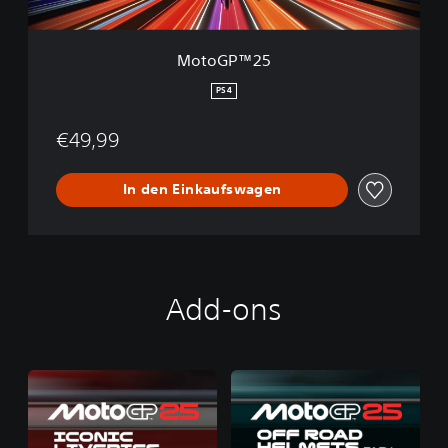
MotoGP™25
PS4
€49,99
In den Einkaufswagen
Add-ons