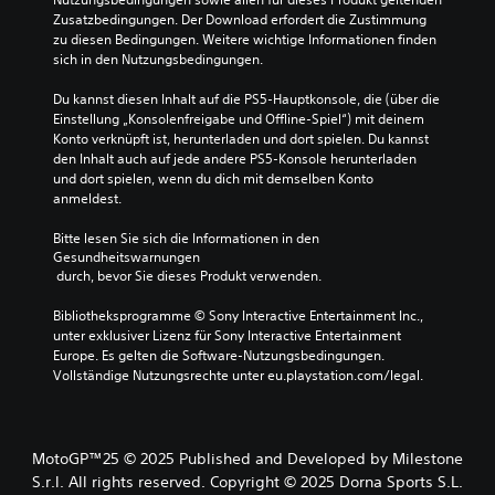
t
l
t
e
r
Zusatzbedingungen. Der Download erfordert die Zustimmung 
w
e
o
m
i
zu diesen Bedingungen. Weitere wichtige Informationen finden 
e
r
r
e
g
sich in den Nutzungsbedingungen.
n
e
y
n
k
d
d
u
t
e
Du kannst diesen Inhalt auf die PS5-Hauptkonsole, die (über die 
i
u
n
e
i
Einstellung „Konsolenfreigabe und Offline-Spiel“) mit deinem 
g
z
d
d
t
Konto verknüpft ist, herunterladen und dort spielen. Du kannst 
,
i
d
e
s
den Inhalt auch auf jede andere PS5-Konsole herunterladen 
o
e
i
s
g
und dort spielen, wenn du dich mit demselben Konto 
d
r
e
S
r
anmeldest.
e
e
w
p
a
r
n
i
i
d
Bitte lesen Sie sich die Informationen in den 
w
o
c
e
Gesundheitswarnungen
a
i
d
h
l
 durch, bevor Sie dieses Produkt verwenden.
n
c
e
t
s
p
h
r
i
v
Bibliotheksprogramme © Sony Interactive Entertainment Inc., 
a
t
s
g
o
unter exklusiver Lizenz für Sony Interactive Entertainment 
s
i
i
s
l
Europe. Es gelten die Software-Nutzungsbedingungen. 
s
g
e
t
l
Vollständige Nutzungsrechte unter eu.playstation.com/legal.
e
e
s
e
s
n
F
t
n
t
o
a
u
F
ä
d
r
m
i
n
e
MotoGP™25 © 2025 Published and Developed by Milestone
b
m
g
d
r
S.r.l. All rights reserved. Copyright © 2025 Dorna Sports S.L.
e
s
u
i