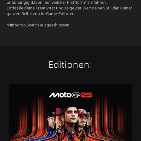
unabhängig davon, auf welcher Plattform* sie fahren.
Entfessle deine Kreativität und zeige der Welt deinen Stil dank einer
ganzen Reihe von In-Game-Editoren.
*Nintendo Switch ausgeschlossen
Editionen:
M
o
t
o
G
P
™
2
5